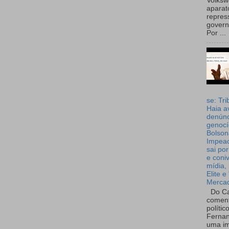
Volks
aparat
repres
governo
Por ...
se: Tri
Haia a
denúnc
genocí
Bolson
Impea
sai por
e coni
mídia, 
Elite e
Merca
Do Ca
coment
polític
Fernan
uma im