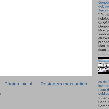
Genebr
deBaj
Teixeir
" Post
holofo
da ON
Genebr
Moro 
sonhos
atreve
prende
Mas, n
duas s.
ca de 
Página inicial
Postagem mais antiga
invest
(com d
públic
)
Vídeo 
Canal 
Comen