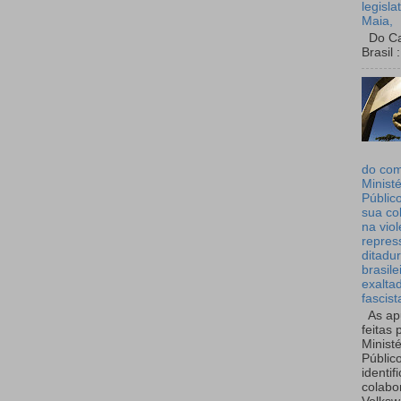
legisla
Maia,
Do Can
Brasil :
do co
Ministé
Públic
sua co
na viol
repres
ditadur
brasile
exalta
fascist
As ap
feitas 
Ministé
Públic
identif
colabo