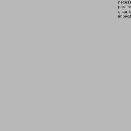
necess
para s
o surr
imbecil