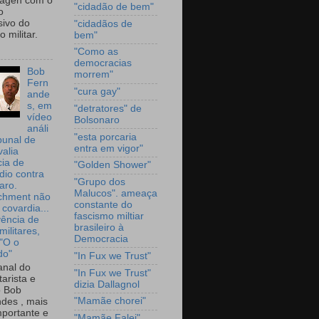
wagen com o
"cidadão de bem"
o
sivo do
"cidadãos de
 militar.
bem"
"Como as
democracias
Bob
morrem"
Fern
"cura gay"
ande
s, em
"detratores" de
vídeo
Bolsonaro
análi
"esta porcaria
bunal de
entra em vigor"
valia
ia de
"Golden Shower"
dio contra
"Grupo dos
aro.
Malucos". ameaça
chment não
constante do
 covardia...
fascismo miltiar
vência de
brasileiro à
militares,
Democracia
 "O o
do"
"In Fux we Trust"
nal do
"In Fux we Trust"
arista e
dizia Dallagnol
o Bob
"Mamãe chorei"
des , mais
portante e
"Mamãe Falei"