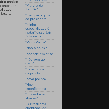
ária análise
"Marcha da
e entender
Família"
eal caos
-fasci...
"meu pai o guru
do presidente"
"minha
especialidade é
matar" disse Jair
Bolsonaro
"Moro Mente"
"Não à política"
"não fale em crise
"não vem ao
caso"
"nazismo de
esquerda"
"nova política"
"Novos
Inconfidentes"
"o Brasil é um
abacaxi"
"O Brasil está
quebrado" de