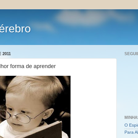
érebro
 2011
SEGUI
lhor forma de aprender
MINHA
O Espi
Para A