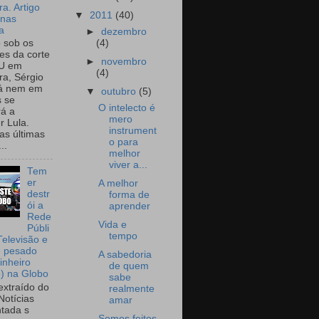
a. Artigo
▼
2011
(40)
onas
a
►
dezembro
(4)
o sob os
tes da corte
►
novembro
U em
(4)
a, Sérgio
já nem em
▼
outubro
(5)
 se
O intelecto é
rá a
mero
r Lula.
instrument
as últimas
o para
..
melhor
viver a...
Tem
er
A melhor
destr
forma de
ói a
aprender
Rede
Vida e
Públi
tempo
Televisão e
e pesado
A sabedoria
inheiro
de quem
o) na Globo
sabe
extraído do
realmente
Notícias
amar
tada s
Somos feitos