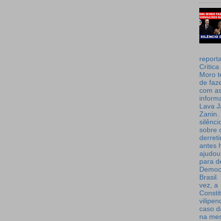
report
Critica
Moro t
de faz
com a
inform
Lava J
Zanin. 
silênc
sobre 
derret
antes 
ajudou
para de
Democ
Brasil
vez, a
Consti
vilipe
caso d
na me