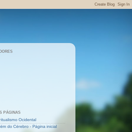
DORES
S PÁGINAS
ritualismo Ocidental
lém do Cérebro - Página inicial