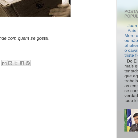
POST
POPU
Juan 
País:
Moro e
ende com quem se gosta.
ou não
Shakes
o cava
triste f
Do El 
mais q
tentad
que ag
trabal
as emp
se cor
verdad
tudo le.