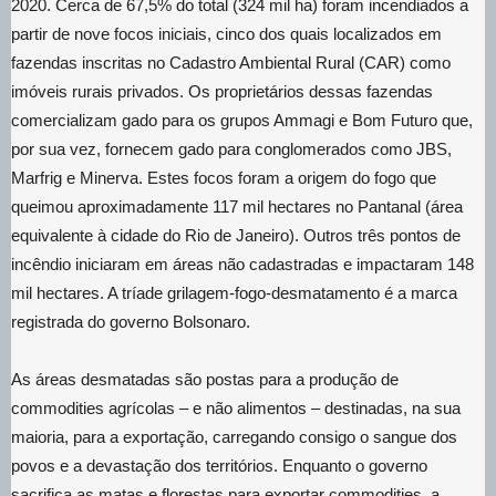
2020. Cerca de 67,5% do total (324 mil ha) foram incendiados a
partir de nove focos iniciais, cinco dos quais localizados em
fazendas inscritas no Cadastro Ambiental Rural (CAR) como
imóveis rurais privados. Os proprietários dessas fazendas
comercializam gado para os grupos Ammagi e Bom Futuro que,
por sua vez, fornecem gado para conglomerados como JBS,
Marfrig e Minerva. Estes focos foram a origem do fogo que
queimou aproximadamente 117 mil hectares no Pantanal (área
equivalente à cidade do Rio de Janeiro). Outros três pontos de
incêndio iniciaram em áreas não cadastradas e impactaram 148
mil hectares. A tríade grilagem-fogo-desmatamento é a marca
registrada do governo Bolsonaro.
As áreas desmatadas são postas para a produção de
commodities agrícolas – e não alimentos – destinadas, na sua
maioria, para a exportação, carregando consigo o sangue dos
povos e a devastação dos territórios. Enquanto o governo
sacrifica as matas e florestas para exportar commodities, a