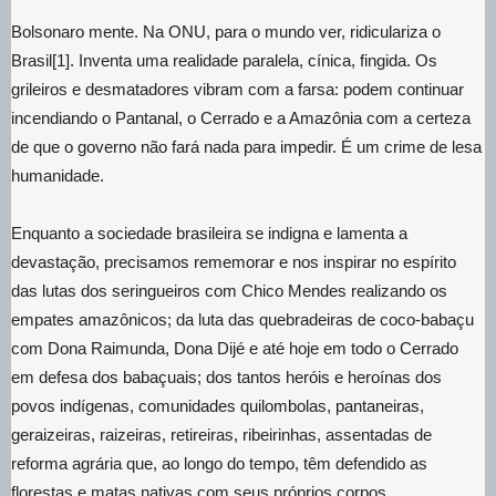
Bolsonaro mente. Na ONU, para o mundo ver, ridiculariza o
Brasil[1]. Inventa uma realidade paralela, cínica, fingida. Os
grileiros e desmatadores vibram com a farsa: podem continuar
incendiando o Pantanal, o Cerrado e a Amazônia com a certeza
de que o governo não fará nada para impedir. É um crime de lesa
humanidade.
Enquanto a sociedade brasileira se indigna e lamenta a
devastação, precisamos rememorar e nos inspirar no espírito
das lutas dos seringueiros com Chico Mendes realizando os
empates amazônicos; da luta das quebradeiras de coco-babaçu
com Dona Raimunda, Dona Dijé e até hoje em todo o Cerrado
em defesa dos babaçuais; dos tantos heróis e heroínas dos
povos indígenas, comunidades quilombolas, pantaneiras,
geraizeiras, raizeiras, retireiras, ribeirinhas, assentadas de
reforma agrária que, ao longo do tempo, têm defendido as
florestas e matas nativas com seus próprios corpos.