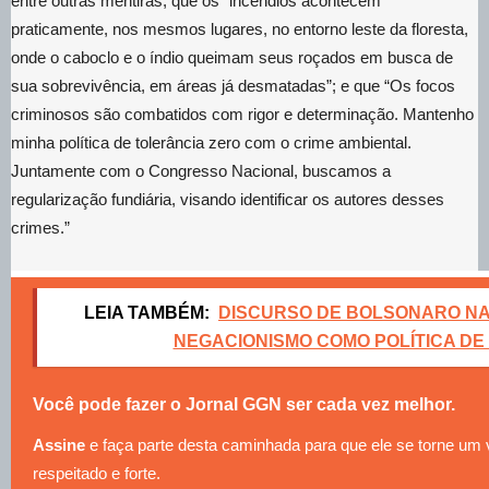
entre outras mentiras, que os “incêndios acontecem
praticamente, nos mesmos lugares, no entorno leste da floresta,
onde o caboclo e o índio queimam seus roçados em busca de
sua sobrevivência, em áreas já desmatadas”; e que “Os focos
criminosos são combatidos com rigor e determinação. Mantenho
minha política de tolerância zero com o crime ambiental.
Juntamente com o Congresso Nacional, buscamos a
regularização fundiária, visando identificar os autores desses
crimes.”
LEIA TAMBÉM:
DISCURSO DE BOLSONARO NA 
NEGACIONISMO COMO POLÍTICA D
Você pode fazer o Jornal GGN ser cada vez melhor.
Assine
e faça parte desta caminhada para que ele se torne um
respeitado e forte.