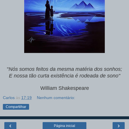
"
Nós somos feitos da mesma matéria dos sonhos;
E nossa tão curta existência é rodeada de sono"
William Shakespeare
Carlos
às
17:19
Nenhum comentário:
Compartilhar
‹
›
Página inicial