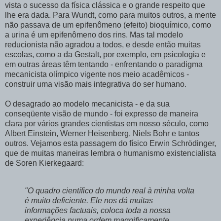
vista o sucesso da física clássica e o grande respeito que
lhe era dada. Para Wundt, como para muitos outros, a mente
não passava de um epifenômeno (efeito) bioquímico, como
a urina é um epifenômeno dos rins. Mas tal modelo
reducionista não agradou a todos, e desde então muitas
escolas, como a da Gestalt, por exemplo, em psicologia e
em outras áreas têm tentando - enfrentando o paradigma
mecanicista olímpico vigente nos meio acadêmicos -
construir uma visão mais integrativa do ser humano.
O desagrado ao modelo mecanicista - e da sua
conseqüente visão de mundo - foi expresso de maneira
clara por vários grandes cientistas em nosso século, como
Albert Einstein, Werner Heisenberg, Niels Bohr e tantos
outros. Vejamos esta passagem do físico Erwin Schrödinger,
que de muitas maneiras lembra o humanismo existencialista
de Soren Kierkegaard:
"O quadro científico do mundo real à minha volta
é muito deficiente. Ele nos dá muitas
informações factuais, coloca toda a nossa
experiência numa ordem magnificamente