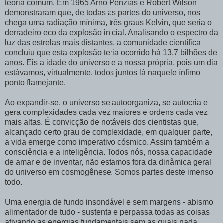
teoria comum. Em 1965 Arno Penzias e Robert Wilson
demonstraram que, de todas as partes do universo, nos
chega uma radiação mínima, três graus Kelvin, que seria o
derradeiro eco da explosão inicial. Analisando o espectro da
luz das estrelas mais distantes, a comunidade científica
concluiu que esta explosão teria ocorrido há 13,7 bilhões de
anos. Eis a idade do universo e a nossa própria, pois um dia
estávamos, virtualmente, todos juntos lá naquele ínfimo
ponto flamejante.
Ao expandir-se, o universo se autoorganiza, se autocria e
gera complexidades cada vez maiores e ordens cada vez
mais altas. É convicção de notáveis dos cientistas que,
alcançado certo grau de complexidade, em qualquer parte,
a vida emerge como imperativo cósmico. Assim também a
consciência e a inteligência. Todos nós, nossa capacidade
de amar e de inventar, não estamos fora da dinâmica geral
do universo em cosmogênese. Somos partes deste imenso
todo.
Uma energia de fundo insondável e sem margens - abismo
alimentador de tudo - sustenta e perpassa todas as coisas
ativando as energias fundamentais sem as quais nada