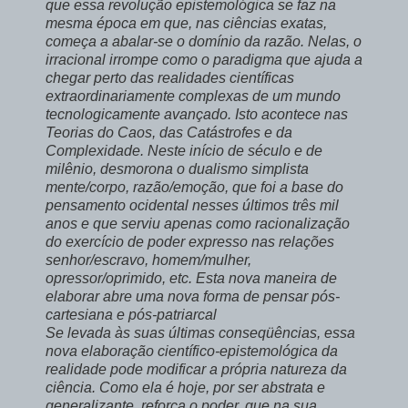
que essa revolução epistemológica se faz na
mesma época em que, nas ciências exatas,
começa a abalar-se o domínio da razão. Nelas, o
irracional irrompe como o paradigma que ajuda a
chegar perto das realidades científicas
extraordinariamente complexas de um mundo
tecnologicamente avançado. Isto acontece nas
Teorias do Caos, das Catástrofes e da
Complexidade. Neste início de século e de
milênio, desmorona o dualismo simplista
mente/corpo, razão/emoção, que foi a base do
pensamento ocidental nesses últimos três mil
anos e que serviu apenas como racionalização
do exercício de poder expresso nas relações
senhor/escravo, homem/mulher,
opressor/oprimido, etc. Esta nova maneira de
elaborar abre uma nova forma de pensar pós-
cartesiana e pós-patriarcal
Se levada às suas últimas conseqüências, essa
nova elaboração científico-epistemológica da
realidade pode modificar a própria natureza da
ciência. Como ela é hoje, por ser abstrata e
generalizante, reforça o poder, que na sua