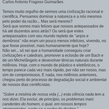
Carlos Antonio Fragoso Guimarães
Temos muito orgulho de sermos uma civilização racional e
científica. Pensamos dominar a natureza e a nós mesmos
pelo poder da razão... Mas será mesmo?
Será que somos mais felizes que nossos antepassados de
há até duzentos anos atrás? Ou será que estes
antepassados com seu mundo repleto de "anjos e
demônios" não eram um pouco menos infelizes, vivendo, no
que fosse possível, mais humanamente que hoje?
Não sei... só sei que a humanidade conseguiu criar
civilizações e catedrais, promover a eclosão de um Bach e
de um Michelângelo e desevolver ténicas naturais durante
milênios. Hoje, com o mundo de plástico e eletrônicos, o
tempo parece cada vez mais rápido, por não ser nosso, mas
sim de compromissos. E nada, nos milênios anteriores,
chegou perto do processo de degradação social e ambiental
de nossos dias centificistas.
"Sobre a miséria de nossa vida (...) esta ciência nada tem a
nos dizer. Ela exclui, de princípio, os problemas mais
candentes do homem, o qual, em nossos tempos
atormentados, sente-se o poder do destino."