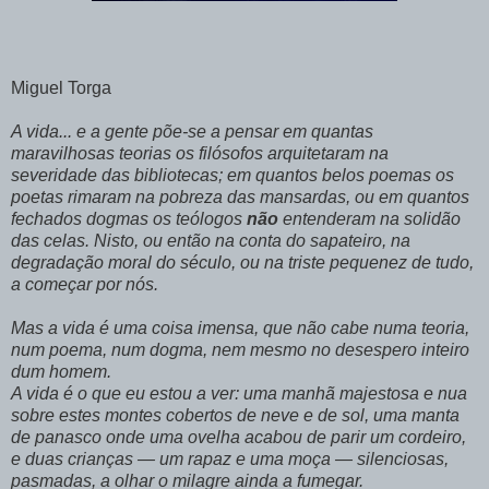
Miguel Torga
A vida... e a gente põe-se a pensar em quantas
maravilhosas teorias os filósofos arquitetaram na
severidade das bibliotecas; em quantos belos poemas os
poetas rimaram na pobreza das mansardas, ou em quantos
fechados dogmas os teólogos
não
entenderam na solidão
das celas. Nisto, ou então na conta do sapateiro, na
degradação moral do século, ou na triste pequenez de tudo,
a começar por nós.
Mas a vida é uma coisa imensa, que não cabe numa teoria,
num poema, num dogma, nem mesmo no desespero inteiro
dum homem.
A vida é o que eu estou a ver: uma manhã majestosa e nua
sobre estes montes cobertos de neve e de sol, uma manta
de panasco onde uma ovelha acabou de parir um cordeiro,
e duas crianças — um rapaz e uma moça — silenciosas,
pasmadas, a olhar o milagre ainda a fumegar.