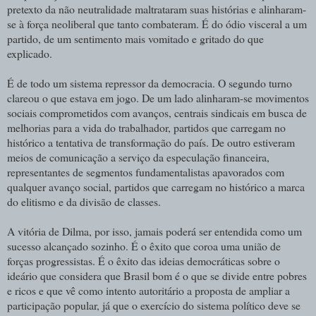
pretexto da não neutralidade maltrataram suas histórias e alinharam-
se à força neoliberal que tanto combateram. É do ódio visceral a um
partido, de um sentimento mais vomitado e gritado do que
explicado.
É de todo um sistema repressor da democracia. O segundo turno
clareou o que estava em jogo. De um lado alinharam-se movimentos
sociais comprometidos com avanços, centrais sindicais em busca de
melhorias para a vida do trabalhador, partidos que carregam no
histórico a tentativa de transformação do país. De outro estiveram
meios de comunicação a serviço da especulação financeira,
representantes de segmentos fundamentalistas apavorados com
qualquer avanço social, partidos que carregam no histórico a marca
do elitismo e da divisão de classes.
A vitória de Dilma, por isso, jamais poderá ser entendida como um
sucesso alcançado sozinho. É o êxito que coroa uma união de
forças progressistas. É o êxito das ideias democráticas sobre o
ideário que considera que Brasil bom é o que se divide entre pobres
e ricos e que vê como intento autoritário a proposta de ampliar a
participação popular, já que o exercício do sistema político deve se