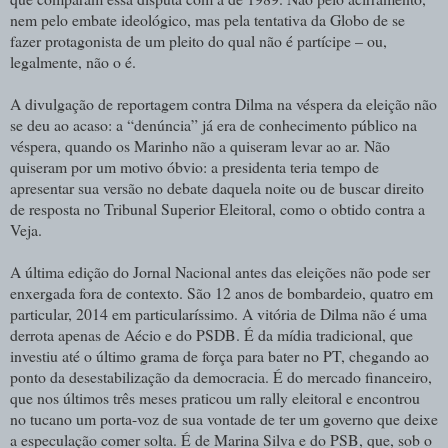
nem pelo embate ideológico, mas pela tentativa da Globo de se
fazer protagonista de um pleito do qual não é partícipe – ou,
legalmente, não o é.
A divulgação de reportagem contra Dilma na véspera da eleição não
se deu ao acaso: a “denúncia” já era de conhecimento público na
véspera, quando os Marinho não a quiseram levar ao ar. Não
quiseram por um motivo óbvio: a presidenta teria tempo de
apresentar sua versão no debate daquela noite ou de buscar direito
de resposta no Tribunal Superior Eleitoral, como o obtido contra a
Veja.
A última edição do Jornal Nacional antes das eleições não pode ser
enxergada fora de contexto. São 12 anos de bombardeio, quatro em
particular, 2014 em particularíssimo. A vitória de Dilma não é uma
derrota apenas de Aécio e do PSDB. É da mídia tradicional, que
investiu até o último grama de força para bater no PT, chegando ao
ponto da desestabilização da democracia. É do mercado financeiro,
que nos últimos três meses praticou um rally eleitoral e encontrou
no tucano um porta-voz de sua vontade de ter um governo que deixe
a especulação comer solta. É de Marina Silva e do PSB, que, sob o