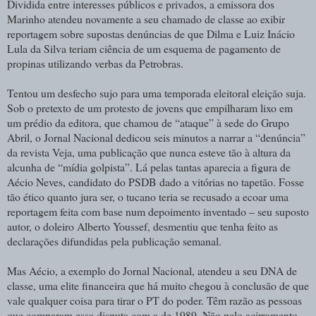
Dividida entre interesses públicos e privados, a emissora dos
Marinho atendeu novamente a seu chamado de classe ao exibir
reportagem sobre supostas denúncias de que Dilma e Luiz Inácio
Lula da Silva teriam ciência de um esquema de pagamento de
propinas utilizando verbas da Petrobras.
Tentou um desfecho sujo para uma temporada eleitoral eleição suja.
Sob o pretexto de um protesto de jovens que empilharam lixo em
um prédio da editora, que chamou de “ataque” à sede do Grupo
Abril, o Jornal Nacional dedicou seis minutos a narrar a “denúncia”
da revista Veja, uma publicação que nunca esteve tão à altura da
alcunha de “mídia golpista”. Lá pelas tantas aparecia a figura de
Aécio Neves, candidato do PSDB dado a vitórias no tapetão. Fosse
tão ético quanto jura ser, o tucano teria se recusado a ecoar uma
reportagem feita com base num depoimento inventado – seu suposto
autor, o doleiro Alberto Youssef, desmentiu que tenha feito as
declarações difundidas pela publicação semanal.
Mas Aécio, a exemplo do Jornal Nacional, atendeu a seu DNA de
classe, uma elite financeira que há muito chegou à conclusão de que
vale qualquer coisa para tirar o PT do poder. Têm razão as pessoas
que comparam essa disputa com a de 1989. Não pelo acirramento,