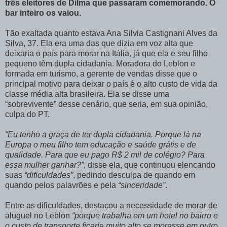
três eleitores de Dilma que passaram comemorando. O
bar inteiro os vaiou.
Tão exaltada quanto estava Ana Silvia Castignani Alves da
Silva, 37. Ela era uma das que dizia em voz alta que
deixaria o país para morar na Itália, já que ela e seu filho
pequeno têm dupla cidadania. Moradora do Leblon e
formada em turismo, a gerente de vendas disse que o
principal motivo para deixar o país é o alto custo de vida da
classe média alta brasileira. Ela se disse uma
“sobrevivente” desse cenário, que seria, em sua opinião,
culpa do PT.
“Eu tenho a graça de ter dupla cidadania. Porque lá na
Europa o meu filho tem educação e saúde grátis e de
qualidade. Para que eu pago R$ 2 mil de colégio? Para
essa mulher ganhar?”
, disse ela, que continuou elencando
suas
“dificuldades”
, pedindo desculpa de quando em
quando pelos palavrões e pela
“sinceridade”
.
Entre as dificuldades, destacou a necessidade de morar de
aluguel no Leblon
“porque trabalha em um hotel no bairro e
o custo de transporte ficaria muito alto se morasse em outro