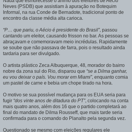
Nada que esmorecesse o ânimo dos eleitores de Aécio
Neves (PSDB) que assistiam à apuração no Botequim
Informal, na rua Conde de Bernadote, tradicional ponto de
encontro da classe média alta carioca.
“P… que pariu, o Aécio é presidente do Brasil”
, passou
cantando um eleitor, causando frisson no bar. As pessoas se
abraçavam e comemoravam meio incrédulas. Rapidamente
se soube que não passava de farra, pois o resultado ainda
tardaria para ser divulgado.
O artista plástico Zeca Albuquerque, 48, morador do bairro
nobre da zona sul do Rio, disparou que
“se a Dilma ganhar,
eu vou deixar o país. Vou morar em Miami”
, enquanto comia
um pastel de carne e bebia um chope tirado na hora.
O motivo se sua possível mudança para os EUA seria para
fugir
“dos vinte anos de ditadura do PT”
, colocando na conta
mais quatro anos, além dos 16 que o partido completará ao
final do mandato de Dilma Rousseff, que mais tarde seria
confirmada para o comando do Planalto pela segunda vez.
Questionado se mesmo com eleições regulares ele