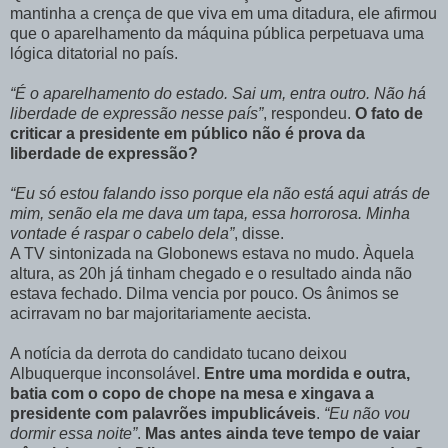
mantinha a crença de que viva em uma ditadura, ele afirmou
que o aparelhamento da máquina pública perpetuava uma
lógica ditatorial no país.
“É o aparelhamento do estado. Sai um, entra outro. Não há
liberdade de expressão nesse país”
, respondeu.
O fato de
criticar a presidente em público não é prova da
liberdade de expressão?
“Eu só estou falando isso porque ela não está aqui atrás de
mim, senão ela me dava um tapa, essa horrorosa. Minha
vontade é raspar o cabelo dela”
, disse.
A TV sintonizada na Globonews estava no mudo. Àquela
altura, as 20h já tinham chegado e o resultado ainda não
estava fechado. Dilma vencia por pouco. Os ânimos se
acirravam no bar majoritariamente aecista.
A notícia da derrota do candidato tucano deixou
Albuquerque inconsolável.
Entre uma mordida e outra,
batia com o copo de chope na mesa e xingava a
presidente com palavrões impublicáveis
.
“Eu não vou
dormir essa noite”
.
Mas antes ainda teve tempo de vaiar