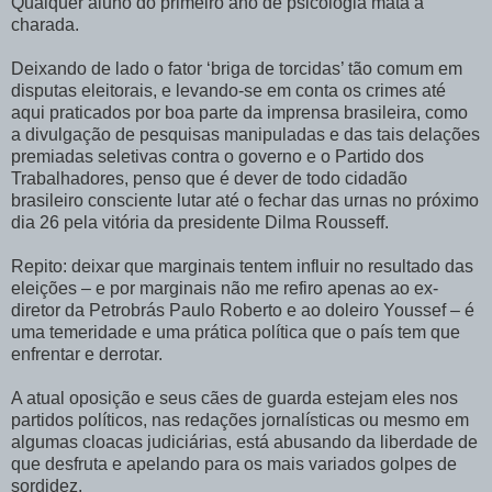
Qualquer aluno do primeiro ano de psicologia mata a
charada.
Deixando de lado o fator ‘briga de torcidas’ tão comum em
disputas eleitorais, e levando-se em conta os crimes até
aqui praticados por boa parte da imprensa brasileira, como
a divulgação de pesquisas manipuladas e das tais delações
premiadas seletivas contra o governo e o Partido dos
Trabalhadores, penso que é dever de todo cidadão
brasileiro consciente lutar até o fechar das urnas no próximo
dia 26 pela vitória da presidente Dilma Rousseff.
Repito: deixar que marginais tentem influir no resultado das
eleições – e por marginais não me refiro apenas ao ex-
diretor da Petrobrás Paulo Roberto e ao doleiro Youssef – é
uma temeridade e uma prática política que o país tem que
enfrentar e derrotar.
A atual oposição e seus cães de guarda estejam eles nos
partidos políticos, nas redações jornalísticas ou mesmo em
algumas cloacas judiciárias, está abusando da liberdade de
que desfruta e apelando para os mais variados golpes de
sordidez.