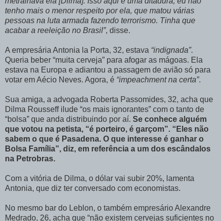
metralhava ela [Dilma]. Isso aqui é uma ditadura, eu não
tenho mais o menor respeito por ela, que matou várias
pessoas na luta armada fazendo terrorismo. Tinha que
acabar a reeleição no Brasil”
, disse.
A empresária Antonia la Porta, 32, estava
“indignada”
.
Queria beber “muita cerveja” para afogar as mágoas. Ela
estava na Europa e adiantou a passagem de avião só para
votar em Aécio Neves. Agora, é
“impeachment na certa”
.
Sua amiga, a advogada Roberta Passomides, 32, acha que
Dilma Rousseff ilude “os mais ignorantes” com o tanto de
“bolsa” que anda distribuindo por aí.
Se conhece alguém
que votou na petista, “é porteiro, é garçom”. “Eles não
sabem o que é Pasadena. O que interesse é ganhar o
Bolsa Família”, diz, em referência a um dos escândalos
na Petrobras.
Com a vitória de Dilma, o dólar vai subir 20%, lamenta
Antonia, que diz ter conversado com economistas.
No mesmo bar do Leblon, o também empresário Alexandre
Medrado, 26, acha que “não existem cervejas suficientes no