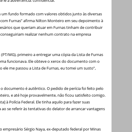
e lê a advertência: confidencial.
m um fundo formado com valores obtidos junto às diversas
com Furnas” afirma Nilton Monteiro em seu depoimento à
resários que queriam atuar em Furnas tinham de contribuir
o conseguiriam realizar nenhum contrato na empresa
 (PT/MG), primeiro a entregar uma cópia da Lista de Furnas
uema funcionava. Ele obteve o xerox do documento com o
 ele me passou a Lista de Furnas, eu tomei um susto”,
 o documento é autêntico. O pedido de perícia foi feito pelo
eiro, e até hoje provavelmente, não ficou satisfeito comigo.
ta] à Polícia Federal. Ele tinha aquilo para fazer suas
 ao se referir às tentativas do delator de arrancar vantagens
o empresário Sérgio Naya, ex-deputado federal por Minas