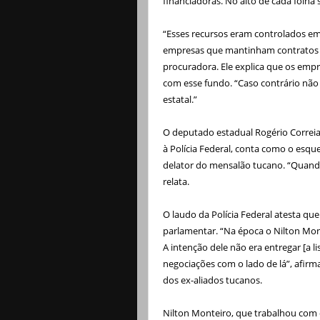
financiadoras. No alto de cada folha s
“Esses recursos eram controlados e
empresas que mantinham contratos 
procuradora. Ele explica que os emp
com esse fundo. “Caso contrário nã
estatal.”
O deputado estadual Rogério Correia
à Polícia Federal, conta como o esq
delator do mensalão tucano. “Quando
relata.
O laudo da Polícia Federal atesta que
parlamentar. “Na época o Nilton Mont
A intenção dele não era entregar [a lis
negociações com o lado de lá”, afirma
dos ex-aliados tucanos.
Nilton Monteiro, que trabalhou com 