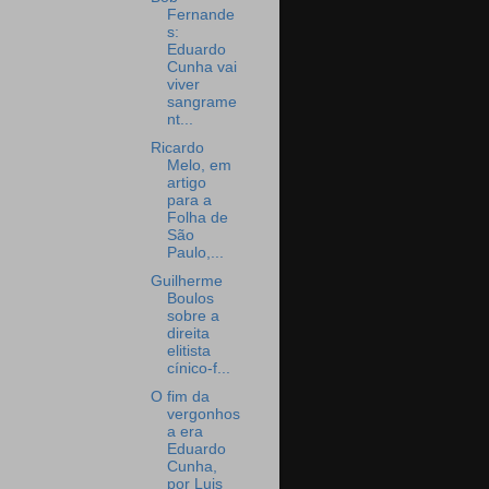
Fernande
s:
Eduardo
Cunha vai
viver
sangrame
nt...
Ricardo
Melo, em
artigo
para a
Folha de
São
Paulo,...
Guilherme
Boulos
sobre a
direita
elitista
cínico-f...
O fim da
vergonhos
a era
Eduardo
Cunha,
por Luis