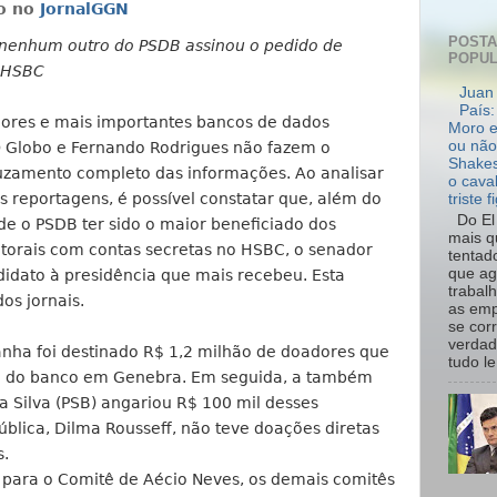
o no
JornalGGN
POST
 nenhum outro do PSDB assinou o pedido de
POPU
s-HSBC
Juan 
País:
res e mais importantes bancos de dados
Moro e
ou não
O Globo e Fernando Rodrigues não fazem o
Shakes
uzamento completo das informações. Ao analisar
o cava
as reportagens, é possível constatar que, além do
triste f
Do El 
 de o PSDB ter sido o maior beneficiado dos
mais q
torais com contas secretas no HSBC, o senador
tentad
que ag
idato à presidência que mais recebeu. Esta
trabal
os jornais.
as emp
se cor
verdad
nha foi destinado R$ 1,2 milhão de doadores que
tudo le.
ial do banco em Genebra. Em seguida, a também
a Silva (PSB) angariou R$ 100 mil desses
blica, Dilma Rousseff, não teve doações diretas
s.
o para o Comitê de Aécio Neves, os demais comitês