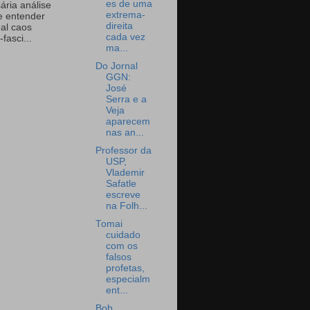
es de uma
ária análise
extrema-
e entender
direita
eal caos
cada vez
-fasci...
ma...
Do Jornal
GGN:
José
Serra e a
Veja
aparecem
nas an...
Professor da
USP,
Vlademir
Safatle
escreve
na Folh...
Tomai
cuidado
com os
falsos
profetas,
especialm
ent...
Bob