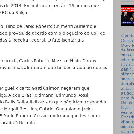
is de 2014. Encontraram, então, 16 nomes que
HSBC da Suíça.
o, Filho de Fábio Roberto Chimenti Auriemo e
ado provas, de acordo com o blogueiro do Uol, de
report
as à Receita Federal. O fato isentaria a
Critica
Moro t
de faz
com a
inform
inbruch, Carlos Roberto Massa e Hilda Diruhy
Lava J
ovas, mas afirmaram que foi declarado ou que as
Zanin. 
silênc
sobre 
derret
 Miguel Ricarto Gatti Calmon negaram que
antes 
ajudou
uíça. Alceu Elias Feldmann, Edmundo Rossi
para de
o Balls Sallouti disseram que não iriam responder
Democ
Brasil
de Magalhães Lins, Gabriel Gananian e Jacks
vez, a
E Paulo Roberto Cesso confirmou que teve uma
Consti
vilipe
clarada à Receita.
caso d
na me