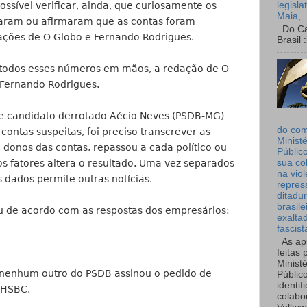
legisla
ossível verificar, ainda, que curiosamente os
Maia,
aram ou afirmaram que as contas foram
Do Can
ações de O Globo e Fernando Rodrigues.
Brasil :
m todos esses números em mãos, a redação de O
 Fernando Rodrigues.
r e candidato derrotado Aécio Neves (PSDB-MG)
do co
contas suspeitas, foi preciso transcrever as
Ministé
 donos das contas, repassou a cada político ou
Públic
s fatores altera o resultado. Uma vez separados
sua co
na viol
s dados permite outras notícias.
repres
ditadur
brasile
de acordo com as respostas dos empresários:
exalta
fascist
As ap
feitas 
Ministé
 nenhum outro do PSDB assinou o pedido de
Públic
identif
-HSBC.
colabo