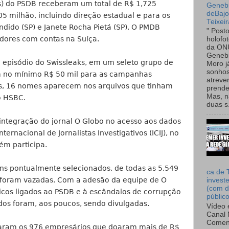
os) do PSDB receberam um total de R$ 1,725
Genebr
deBaj
05 milhão, incluindo direção estadual e para os
Teixeir
dido (SP) e Janete Rocha Pietá (SP). O PMDB
" Post
adores com contas na Suíça.
holofo
da ON
Genebr
episódio do Swissleaks, em um seleto grupo de
Moro 
sonhos
 no mínimo R$ 50 mil para as campanhas
atreve
tes, 16 nomes aparecem nos arquivos que tinham
prende
Mas, n
o HSBC.
duas s.
 integração do jornal O Globo no acesso aos dados
ternacional de Jornalistas Investigativos (ICIJ), no
ém participa.
ns pontualmente selecionados, de todas as 5.549
ca de 
s, foram vazadas. Com a adesão da equipe de O
invest
(com d
ticos ligados ao PSDB e à escândalos de corrupção
públic
dos foram, aos poucos, sendo divulgadas.
Vídeo 
Canal 
Comen
ncaram os 976 empresários que doaram mais de R$