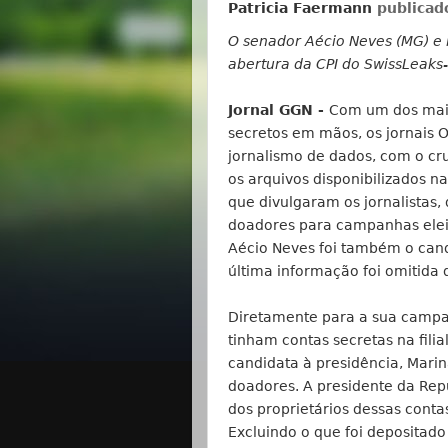
Patricia Faermann
publicad
O senador Aécio Neves (MG) e
abertura da CPI do SwissLeak
Jornal GGN -
Com um dos maio
secretos em mãos, os jornais 
jornalismo de dados, com o cr
os arquivos disponibilizados n
que divulgaram os jornalistas,
doadores para campanhas elei
Aécio Neves foi também o cand
última informação foi omitida d
Diretamente para a sua campa
tinham contas secretas na fil
candidata à presidência, Marin
doadores. A presidente da Repú
dos proprietários dessas conta
Excluindo o que foi depositad