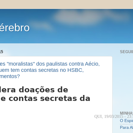
érebro
15
SEGUI
s "moralistas" dos paulistas contra Aécio,
quem tem contas secretas no HSBC,
umentos?
dera doações de
de contas secretas da
MINHA
QUI, 19/03/2015 - 23:
O Espi
Para A