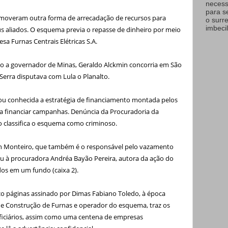
necess
para s
omoveram outra forma de arrecadação de recursos para
o surr
imbecil
us aliados. O esquema previa o repasse de dinheiro por meio
sa Furnas Centrais Elétricas S.A.
to a governador de Minas, Geraldo Alckmin concorria em São
 Serra disputava com Lula o Planalto.
ou conhecida a estratégia de financiamento montada pelos
ra financiar campanhas. Denúncia da Procuradoria da
o classifica o esquema como criminoso.
on Monteiro, que também é o responsável pelo vazamento
ou à procuradora Andréa Bayão Pereira, autora da ação do
os em um fundo (caixa 2).
co páginas assinado por Dimas Fabiano Toledo, à época
 e Construção de Furnas e operador do esquema, traz os
ficiários, assim como uma centena de empresas