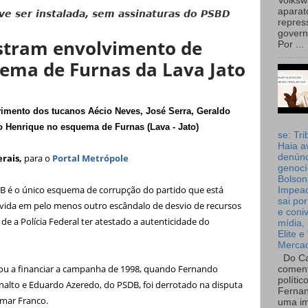
Volks
aparat
e ser instalada, sem assinaturas do PSBD
repres
governo
tram envolvimento de
Por ...
ema de Furnas da Lava Jato
imento dos tucanos Aécio Neves, José Serra, Geraldo
o Henrique no esquema de Furnas (Lava - Jato)
se: Tri
Haia a
erais,
para o
Portal Metrópole
denúnc
genocí
Bolson
 é o único esquema de corrupção do partido que está
Impea
sai por
olvida em pelo menos outro escândalo de desvio de recursos
e coni
 de a Polícia Federal ter atestado a autenticidade do
mídia, 
Elite e
Merca
Do Ca
dou a financiar a campanha de 1998, quando Fernando
coment
polític
nalto e Eduardo Azeredo, do PSDB, foi derrotado na disputa
Fernan
amar Franco.
uma im