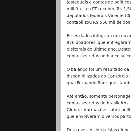
(estaduais e contas de polític
milhão. Já o PT recebeu R$ 1,5
deputados federais Vicente Cân
contabilizou R$ 568 mil de do
Esses dados integram um novo 
976 doadores, que entregaram
eleitorais do último ano. Des
contas secretas no banco suíç
O balanço foi um resultado da
disponibilizados ao Consórcio In
qual Fernando Rodrigues tamb
Até então, somente personage
contas secretas de brasileiro
Globo, informações sobre polí
que envolveram diversos parti
Dessa vez, os jornalistas ele