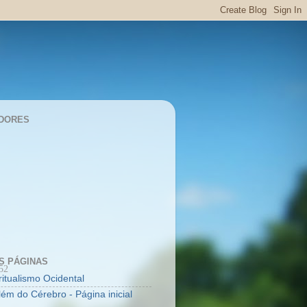
DORES
S PÁGINAS
52
ritualismo Ocidental
lém do Cérebro - Página inicial