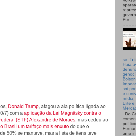
Volks
aparat
repres
governo
Por ...
se: Tri
Haia a
denúnc
genocí
Bolson
Impea
sai por
e coni
mídia, 
Elite e
dos,
Donald Trump
, afagou a ala política ligada ao
Merca
30/7) com a
aplicação da Lei Magnitsky contra o
Do Ca
coment
Federal (STF) Alexandre de Moraes
, mas cedeu ao
polític
ao Brasil um tarifaço mais enxuto
do que o
Fernan
 de 50% se manteve, mas a lista de itens teve
uma im