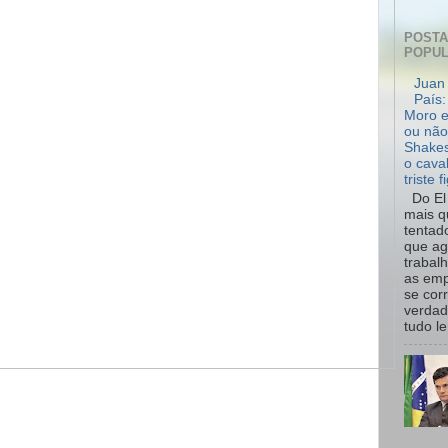
POST
POPU
Juan 
País:
Moro e
ou não
Shakes
o cava
triste f
Do El 
mais q
tentad
que ag
trabal
as emp
se cor
verdad
tudo le.