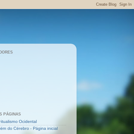
DORES
S PÁGINAS
ritualismo Ocidental
lém do Cérebro - Página inicial