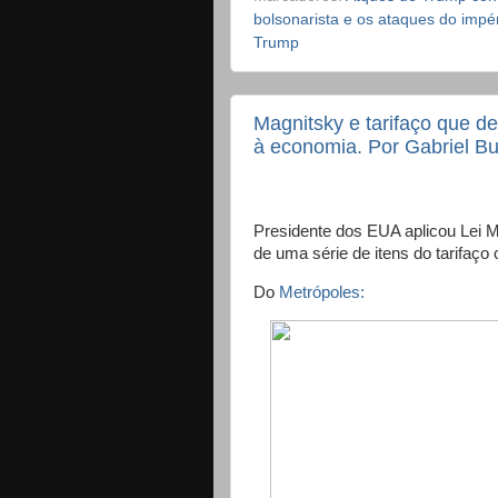
bolsonarista e os ataques do impéri
Trump
Magnitsky e tarifaço que de
à economia. Por Gabriel Bu
Presidente dos EUA aplicou Lei
de uma série de itens do tarifaço 
Do
Metrópoles: