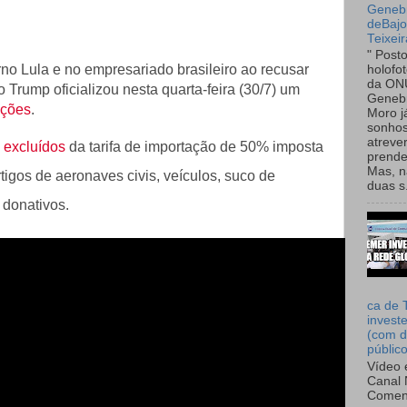
Genebr
deBaj
Teixeir
" Post
no Lula e no empresariado brasileiro ao recusar
holofo
da ON
 Trump oficializou nesta quarta-feira (30/7) um
Genebr
eções
.
Moro 
sonhos
atreve
s excluídos
da tarifa de importação de 50% imposta
prende
Mas, n
tigos de aeronaves civis, veículos, suco de
duas s.
e donativos.
ca de 
invest
(com d
públic
Vídeo 
Canal 
Comen