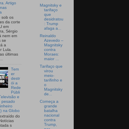
a. Artigo
Magnitsky e
onas
tarifaço
a
que
o sob os
desidratou
tes da corte
: Trump
U em
afaga a...
a, Sérgio
Reinaldo
já nem em
Azevedo –
 se
Magnitsky
rá a
contra
r Lula.
Moraes:
as últimas
maior ...
..
Tarifaço que
Tem
virou
er
meio-
destr
tarifinho e
ói a
o
Rede
Magnitsky
Públi
de...
Televisão e
Começa a
e pesado
grande
inheiro
batalha
o) na Globo
nacional
extraído do
contra
Notícias
Trump,
tada s