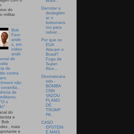
wagen com o
Brasi...
o
Derrotar e
sivo do
deslegitim
 militar.
ar o
bolsonaris
mo para
Bob
salvar...
Fern
ande
Por que os
s, em
EUA
vídeo
Atacam o
análi
Brasil?
bunal de
Fuga de
valia
Super-
ia de
Rico...
dio contra
Desmascara
aro.
ndo -
chment não
BOMBA:
 covardia...
CNN
vência de
VAZOU
militares,
PLANO
 "O o
DE
do"
TRUMP
nal do
PA...
arista e
o Bob
CASO
des , mais
EPSTEIN
portante e
E MAIS