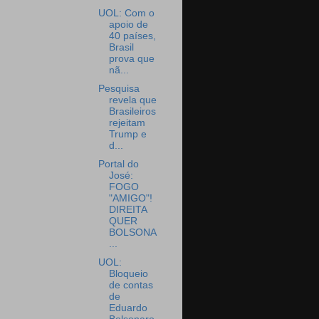
UOL: Com o
apoio de
40 países,
Brasil
prova que
nã...
Pesquisa
revela que
Brasileiros
rejeitam
Trump e
d...
Portal do
José:
FOGO
"AMIGO"!
DIREITA
QUER
BOLSONA
...
UOL:
Bloqueio
de contas
de
Eduardo