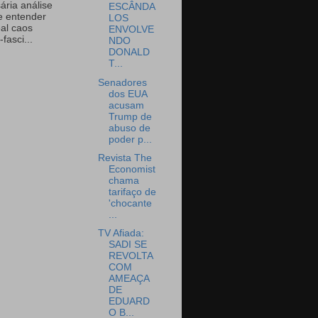
ária análise
ESCÂNDA
e entender
LOS
eal caos
ENVOLVE
-fasci...
NDO
DONALD
T...
Senadores
dos EUA
acusam
Trump de
abuso de
poder p...
Revista The
Economist
chama
tarifaço de
'chocante
...
TV Afiada:
SADI SE
REVOLTA
COM
AMEAÇA
DE
EDUARD
O B...