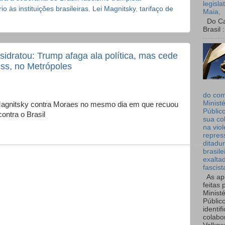
legisla
o às instituições brasileiras
,
Lei Magnitsky
,
tarifaço de
Maia,
Do Can
Brasil :
sidratou: Trump afaga ala política, mas cede
ss, no Metrópoles
do co
Ministé
 Magnitsky contra Moraes no mesmo dia em que recuou
Públic
contra o Brasil
sua co
na viol
repres
ditadur
brasile
exalta
fascist
As ap
feitas 
Ministé
Públic
identif
colabo