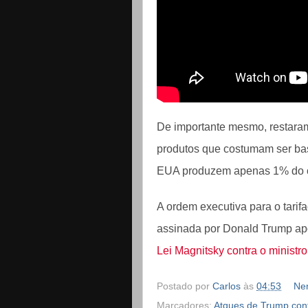
De importante mesmo, restaram 
produtos que costumam ser ba
EUA produzem apenas 1% do c
A ordem executiva para o tarif
assinada por Donald Trump ap
Lei Magnitsky contra o minist
Postado por
Carlos
às
04:53
Ne
Marcadores:
Atques de Trump cont