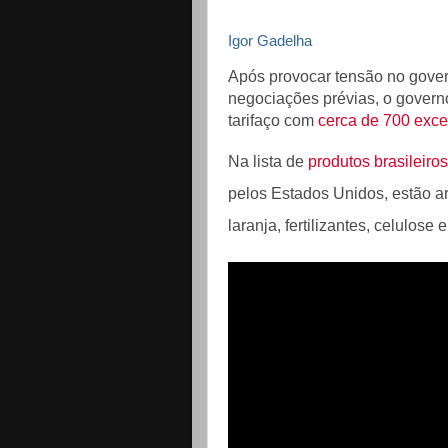
Igor Gadelha
Após provocar tensão no gover
negociações prévias, o governo
tarifaço com
cerca de 700 exc
Na lista de
produtos brasileiro
pelos Estados Unidos, estão ar
laranja, fertilizantes, celulose 