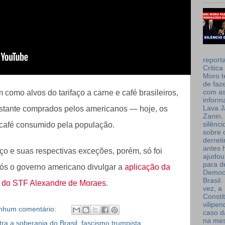
report
Critica
Moro t
de faz
com a
como alvos do tarifaço a carne e café brasileiros,
inform
Lava J
stante comprados pelos americanos — hoje, os
Zanin. 
silênc
afé consumido pela população.
sobre 
derret
antes 
aço e suas respectivas exceções, porém, só foi
ajudou
para de
ós o governo americano divulgar a
aplicação da
Democ
Brasil
ro do STF Alexandre de Moraes
.
vez, a
Consti
vilipe
nhum comentário:
caso d
na me
ra a soberania do Brasil
,
fascismo trumpista