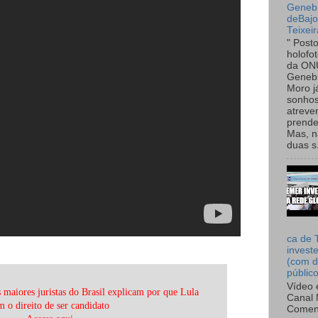
Genebr
deBaj
Teixeir
" Post
holofo
da ON
Genebr
Moro 
sonhos
atreve
prende
Mas, n
duas s.
ca de 
invest
(com d
públic
Vídeo 
aiores juristas do Brasil explicam por que Lula
Canal 
m o direito de ser candidato
Comen