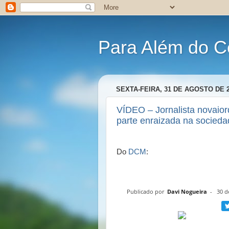
Para Além do C
SEXTA-FEIRA, 31 DE AGOSTO DE 
VÍDEO – Jornalista novaior
parte enraizada na socieda
Do
DCM
:
Publicado por
Davi Nogueira
-
30 d