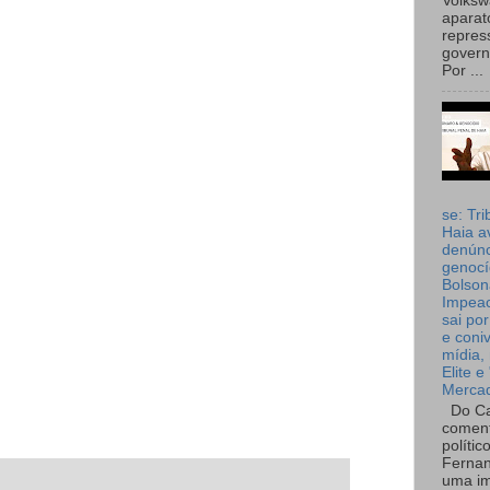
Volks
aparat
repres
governo
Por ...
se: Tri
Haia a
denúnc
genocí
Bolson
Impea
sai por
e coni
mídia, 
Elite e
Merca
Do Ca
coment
polític
Fernan
uma im