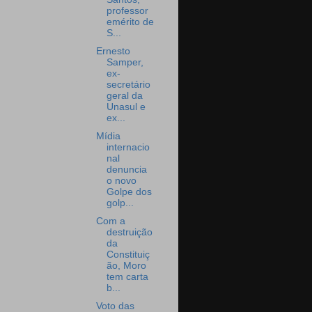
professor
emérito de
S...
Ernesto
Samper,
ex-
secretário
geral da
Unasul e
ex...
Mídia
internacio
nal
denuncia
o novo
Golpe dos
golp...
Com a
destruição
da
Constituiç
ão, Moro
tem carta
b...
Voto das