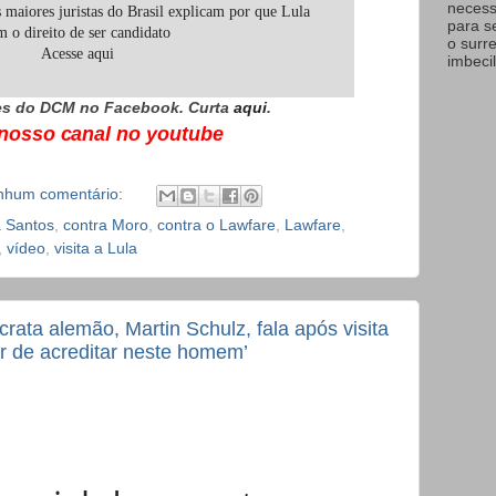
necess
aiores juristas do Brasil explicam por que Lula
para s
m o direito de ser candidato
o surr
Acesse aqui
imbecil
s do DCM no Facebook. Curta
aqui
.
 nosso canal no youtube
nhum comentário:
 Santos
,
contra Moro
,
contra o Lawfare
,
Lawfare
,
,
vídeo
,
visita a Lula
rata alemão, Martin Schulz, fala após visita
ar de acreditar neste homem’