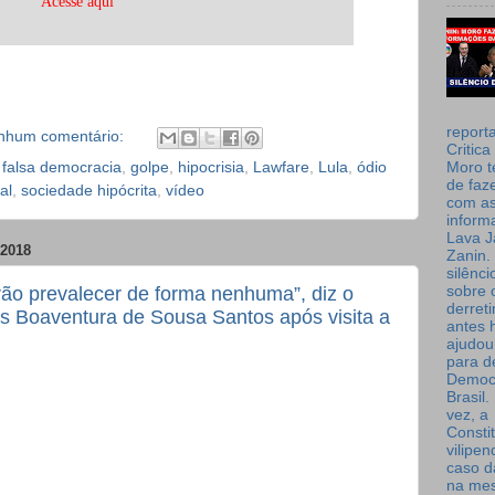
Acesse aqui
report
nhum comentário:
Critica
,
falsa democracia
,
golpe
,
hipocrisia
,
Lawfare
,
Lula
,
ódio
Moro t
de faz
al
,
sociedade hipócrita
,
vídeo
com a
inform
Lava J
2018
Zanin. 
silênc
sobre 
rão prevalecer de forma nenhuma”, diz o
derret
uês Boaventura de Sousa Santos após visita a
antes 
ajudou
para de
Democ
Brasil
vez, a
Consti
vilipe
caso d
na me