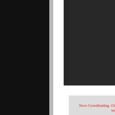
Novo Crowdfunding -Os m
te