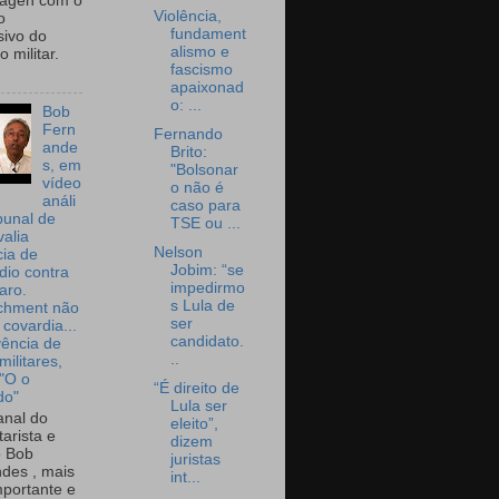
wagen com o
Violência,
o
fundament
sivo do
alismo e
 militar.
fascismo
apaixonad
o: ...
Bob
Fern
Fernando
ande
Brito:
s, em
"Bolsonar
vídeo
o não é
análi
caso para
bunal de
TSE ou ...
valia
Nelson
ia de
Jobim: “se
dio contra
impedirmo
aro.
s Lula de
chment não
ser
 covardia...
candidato.
vência de
..
militares,
 "O o
“É direito de
do"
Lula ser
nal do
eleito”,
arista e
dizem
o Bob
juristas
des , mais
int...
portante e