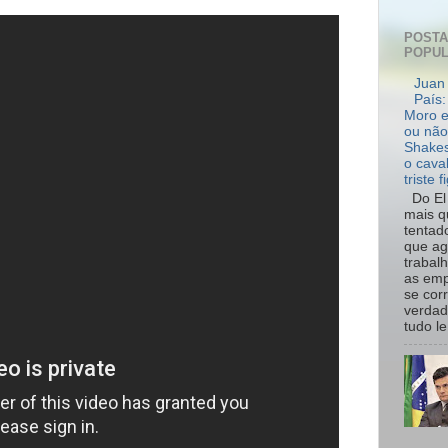
POST
POPU
Juan 
País:
Moro e
ou não
Shakes
o cava
triste f
Do El 
mais q
tentad
que ag
trabal
as emp
se cor
verdad
tudo le.