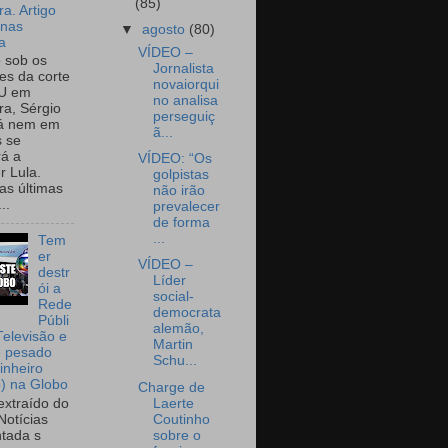
(85)
a. Artigo
onas
▼
agosto
(80)
a
VÍDEO –
o sob os
Jornalista
tes da corte
novaiorqui
U em
no analisa
a, Sérgio
perseguiç
já nem em
ã...
 se
rá a
VÍDEO: “Os
r Lula.
golpistas
as últimas
não irão
..
prevalecer
de forma
...
Tem
er
VÍDEO –
destr
Líder
ói a
social-
Rede
democrata
Públi
alemão,
Televisão e
Martin
e pesado
Schu...
inheiro
o) na Globo
Charge de
Laerte
extraído do
Coutinho
Notícias
sobre o
tada s