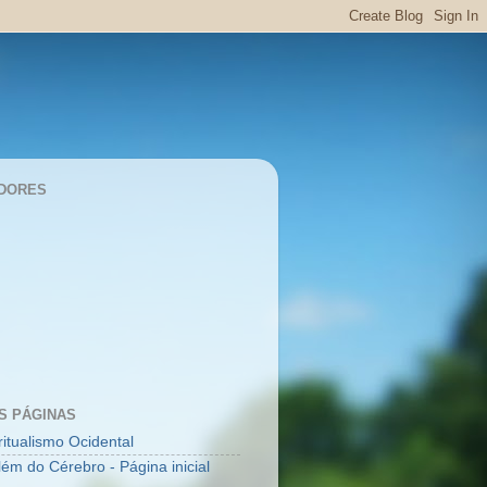
DORES
S PÁGINAS
ritualismo Ocidental
lém do Cérebro - Página inicial