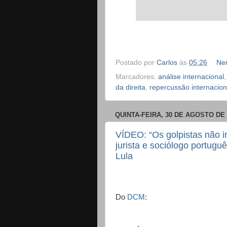
Postado por
Carlos
às
05:26
Ne
Marcadores:
análise internacional
da direita
,
repercussão internacion
QUINTA-FEIRA, 30 DE AGOSTO DE 
VÍDEO: “Os golpistas não i
jurista e sociólogo portug
Lula
Do
DCM
: