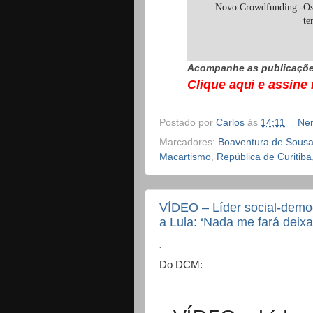
Novo Crowdfunding -Os m
te
Acompanhe as publicaçõe
Clique aqui e assine
Postado por
Carlos
às
14:11
Ne
Marcadores:
Boaventura de Sousa
Macartismo
,
República de Curitiba
VÍDEO – Líder social-democ
a Lula: ‘Nada me fará deix
´
Do DCM: