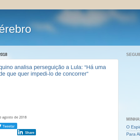
érebro
2018
SEGUI
quino analisa perseguição a Lula: “Há uma
de que quer impedi-lo de concorrer”
e agosto de 2018
MINHA
O Espi
Share
Para A