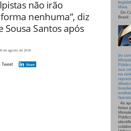
lpistas não irão
legisla
Maia,
Do Can
 forma nenhuma”, diz
Brasil :
e Sousa Santos após
30 de agosto de 2018
do co
Ministé
Tweet
Públic
Share
sua co
na viol
repres
ditadur
brasile
exalta
fascist
As ap
feitas 
Ministé
Públic
identif
colabo