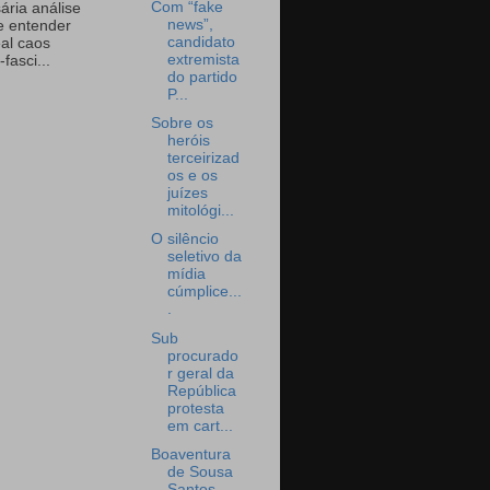
Com “fake
ária análise
news”,
e entender
candidato
eal caos
extremista
-fasci...
do partido
P...
Sobre os
heróis
terceirizad
os e os
juízes
mitológi...
O silêncio
seletivo da
mídia
cúmplice...
.
Sub
procurado
r geral da
República
protesta
em cart...
Boaventura
de Sousa
Santos,