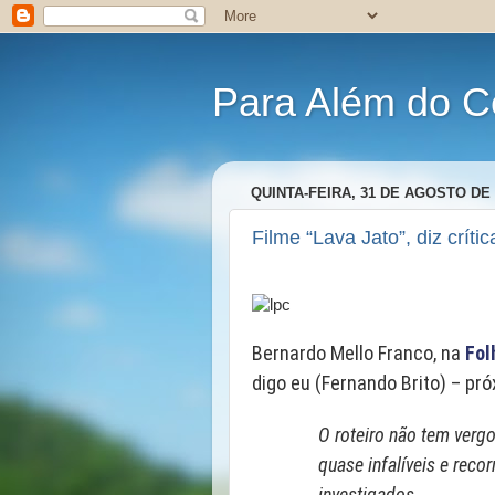
Para Além do C
QUINTA-FEIRA, 31 DE AGOSTO DE 
Filme “Lava Jato”, diz crític
Bernardo Mello Franco, na
Fol
digo eu (Fernando Brito) – pró
O roteiro não tem verg
quase infalíveis e reco
investigados.