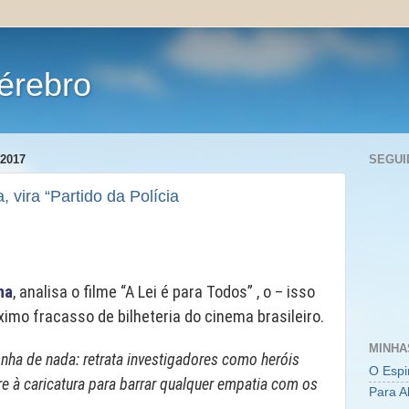
érebro
2017
SEGUI
a, vira “Partido da Polícia
ha
, analisa o filme “A Lei é para Todos” , o – isso
ximo fracasso de bilheteria do cinema brasileiro.
MINHA
onha de nada: retrata investigadores como heróis
O Espi
rre à caricatura para barrar qualquer empatia com os
Para A