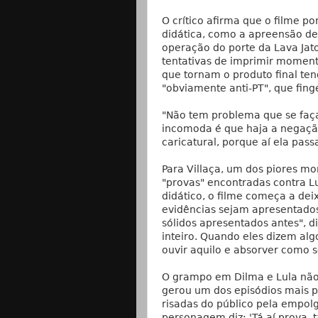
O crítico afirma que o filme 
didática, como a apreensão d
operação do porte da Lava Jat
tentativas de imprimir moment
que tornam o produto final ten
"obviamente anti-PT", que fing
"Não tem problema que se faça
incomoda é que haja a negaçã
caricatural, porque aí ela passa 
Para Villaça, um dos piores mo
"provas" encontradas contra Lu
didático, o filme começa a de
evidências sejam apresentad
sólidos apresentados antes", d
inteiro. Quando eles dizem al
ouvir aquilo e absorver como 
O grampo em Dilma e Lula nã
gerou um dos episódios mais p
risadas do público pela empolg
personagem diz: 'Tá aí prova, 