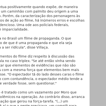
pontua positivamente quando expõe, de maneira
e um caminhão com palmito deu origem a uma
o. Porém, da caracterização dos personagens às
os de ação ao filme, há inúmeros erros e escolhas
dencioso. Uma ode aos policiais federais,
e imparcialidade.
 no Brasil um filme de propaganda. O que
o de que é uma propaganda e que ela seja
a ser ridícula", disse Villaça.
mentos do filme diz respeito à discussão das
la no caso triplex. "Se até então vinha sendo
ixar que elementos de evidências que não são
os com a mesma força que elementos bem mais
isse. "O espectador tá do lado desses caras o filme
go com contundência, o espectador médio tende a
se verdade fosse, sem questionar."
o é tratado como um vazamento por Moro que
olêmicos na operação. Ao contrário disso, arranca
ação que gerou na força-tarefa. "(...) um
tá aí o que a gente precisava, um complô para