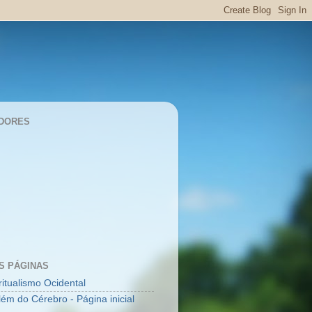
DORES
S PÁGINAS
ritualismo Ocidental
lém do Cérebro - Página inicial