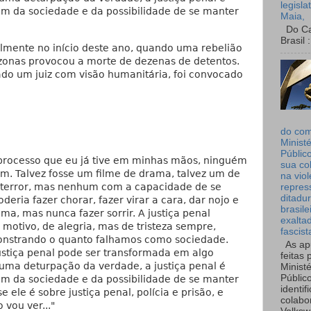
legisla
 bem da sociedade e da possibilidade de se manter
Maia,
Do Can
Brasil :
almente no início deste ano, quando uma rebelião
onas provocou a morte de dezenas de detentos.
ado um juiz com visão humanitária, foi convocado
do co
Ministé
Públic
 processo que eu já tive em minhas mãos, ninguém
sua co
ém. Talvez fosse um filme de drama, talvez um de
na viol
e terror, mas nenhum com a capacidade de se
repres
ditadur
deria fazer chorar, fazer virar a cara, dar nojo e
brasile
ma, mas nunca fazer sorrir. A justiça penal
exalta
 motivo, de alegria, mas de tristeza sempre,
fascist
nstrando o quanto falhamos como sociedade.
As ap
ustiça penal pode ser transformada em algo
feitas 
 uma deturpação da verdade, a justiça penal é
Ministé
Públic
 bem da sociedade e da possibilidade de se manter
identif
e ele é sobre justiça penal, polícia e prisão, e
colabo
 vou ver..."