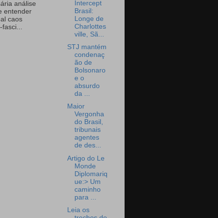
Intercept
ária análise
Brasil:
e entender
Longe de
eal caos
Charlottes
-fasci...
ville, Sã...
STJ mantém
condenaç
ão de
Bolsonaro
e o
absurdo
da ...
Maior
Vergonha
do Brasil,
tribunais
agentes
de des...
Artigo do Le
Monde
Diplomariq
ue:> Um
caminho
para ...
Leia os
trechos de