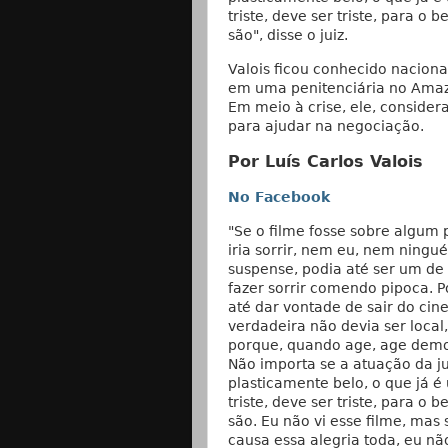
triste, deve ser triste, para o
são", disse o juiz.
Valois ficou conhecido nacion
em uma penitenciária no Amaz
Em meio à crise, ele, consider
para ajudar na negociação.
Por Luís Carlos Valois
No Facebook
"Se o filme fosse sobre algum
iria sorrir, nem eu, nem ningu
suspense, podia até ser um d
fazer sorrir comendo pipoca. Po
até dar vontade de sair do cine
verdadeira não devia ser local,
porque, quando age, age demo
Não importa se a atuação da j
plasticamente belo, o que já é
triste, deve ser triste, para o
são. Eu não vi esse filme, mas s
causa essa alegria toda, eu não