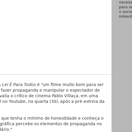
necess
para s
o surr
imbecil
A Lei É Para Todos
é "um filme muito bom para ser
fazer propaganda e manipular o espectador de
valia o crítico de cinema Pablo Villaça, em uma
 no Youtube, na quarta (30), após a pré-estreia da
m que tenha o mínimo de honestidade e conheça o
gráfica percebe os elementos de propaganda no
dário."