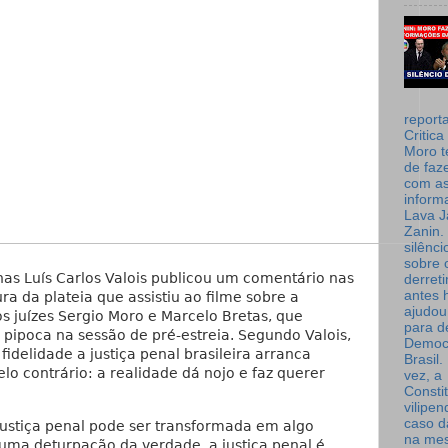
report
Critica
Moro t
de faz
com a
inform
Lava J
Zanin. 
silênc
sobre 
as Luís Carlos Valois publicou um comentário nas
derret
antes 
ura da plateia que assistiu ao filme sobre a
ajudou
os juízes Sergio Moro e Marcelo Bretas, que
para de
ipoca na sessão de pré-estreia. Segundo Valois,
Democ
idelidade a justiça penal brasileira arranca
Brasil
lo contrário: a realidade dá nojo e faz querer
vez, a
Consti
vilipe
caso d
justiça penal pode ser transformada em algo
na me
 uma deturpação da verdade, a justiça penal é