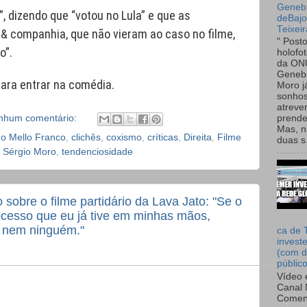
Genebr
”, dizendo que “votou no Lula” e que as
deBaj
Teixeir
 & companhia, que não vieram ao caso no filme,
" Post
o”.
holofo
da ON
Genebr
ara entrar na comédia.
Moro 
sonhos
atreve
nhum comentário:
prende
Mas, n
o Mello Franco
,
clichês
,
coxismo
,
críticas
,
Direita
,
Filme
duas s.
,
Sérgio Moro
,
tendenciosidade
sobre o filme partidário da Lava Jato: "Se o
ocesso que eu já tive em minhas mãos,
u, nem ninguém."
ca de 
invest
(com d
públic
Vídeo 
Canal 
Comen