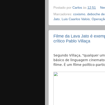
Postado por
Carlos
às
12:51
Ne
Marcadores:
coxismo
,
deboche de
Jato
,
Luis Caarlos Valois
,
Operaçã
Filme da Lava Jato é exemp
crítico Pablo Villaça
Segundo Villaça, "qualquer u
básico de linguagem cinemato
filme. É um filme político-parti