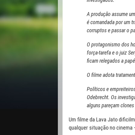
A produção assume um p
é comandada por um tri
corruptos e passar o pa
O protagonismo dos ho
força-tarefa e o juiz S
ficam relegados a papé
O filme adota tratamen
Políticos e empreiteir
Odebrecht. Os investi
alguns pareçam clones 
Um filme da Lava Jato dificilme
qualquer situação no cinema 