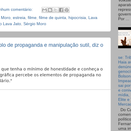
Volks
aparat
nhum comentário:
repres
governo
 Moro
,
estreia
,
filme
,
filme de quinta
,
hipocrisia
,
Lava
Por ...
o Lava Jato
,
Sérgio Moro
lo de propaganda e manipulação sutil, diz o
se: Tri
Haia a
denúnc
m que tenha o mínimo de honestidade e conheça o
genocí
gráfica percebe os elementos de propaganda no
Bolson
dário."
Impea
sai por
e coni
mídia, 
Elite e
Merca
Do Ca
coment
polític
Fernan
uma im