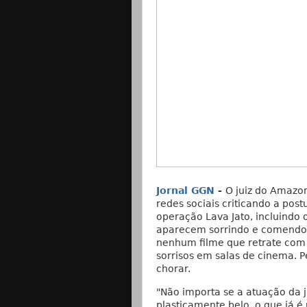
Jornal GGN
-
O juiz do Amazon
redes sociais criticando a post
operação Lava Jato, incluindo 
aparecem sorrindo e comendo p
nenhum filme que retrate com f
sorrisos em salas de cinema. Pe
chorar.
"Não importa se a atuação da 
plasticamente belo, o que já é