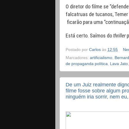
O diretor do filme se “defende
falcatruas de tucanos, Temer
ficarão para uma “continuaçã
Está certo. Saímos do
thriller
p
Postado por
Carlos
às
12:55
Ne
Marcadores:
artificialismo
,
Bernard
de propaganda política
,
Lava Jato
De um Juiz realmente digno 
filme fosse sobre algum pr
ninguém iria sorrir, nem e