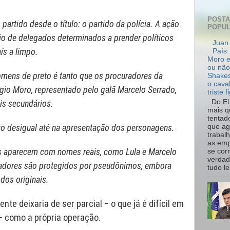
POST
artido desde o título: o partido da polícia. A ação
POPU
o de delegados determinados a prender políticos
Juan 
ís a limpo.
País:
Moro e
ou não
mens de preto é tanto que os procuradores da
Shakes
o cava
ergio Moro, representado pelo galã Marcelo Serrado,
triste f
Do El 
is secundários.
mais q
tentad
to desigual até na apresentação dos personagens.
que ag
trabal
as emp
os aparecem com nomes reais, como Lula e Marcelo
se cor
verdad
gadores são protegidos por pseudônimos, embora
tudo le.
dos originais.
nte deixaria de ser parcial – o que já é difícil em
– como a própria operação.