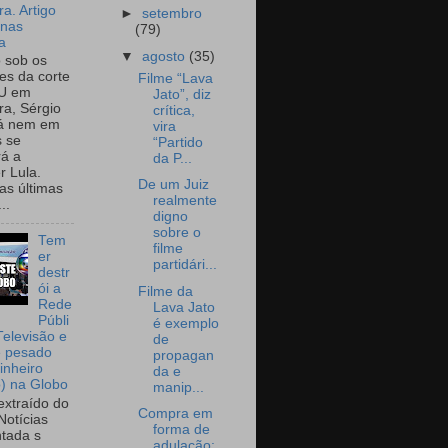
a. Artigo
►
setembro
onas
(79)
a
▼
agosto
(35)
o sob os
tes da corte
Filme “Lava
U em
Jato”, diz
a, Sérgio
crítica,
já nem em
vira
 se
“Partido
rá a
da P...
r Lula.
De um Juiz
as últimas
realmente
..
digno
sobre o
Tem
filme
er
partidári...
destr
ói a
Filme da
Rede
Lava Jato
Públi
é exemplo
Televisão e
de
e pesado
propagan
inheiro
da e
o) na Globo
manip...
extraído do
Compra em
Notícias
forma de
tada s
adulação: