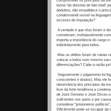
comprometer os princípios da ise
teoria “do domínio do fato total” 
dedutivo, não empalidece o princí
condemnandi visível na linguagem
excesso de imputação?
A verdade é que réus foram e de
cometeram, irrefutavelmente com
importa a importância do cargo e d
indistintamente para todos.
Mas os delitos foram de várias n
colocar a todos num mesmo saco
diferenciações? Cabe a razão jurí
Seguramente o julgamento foi lega
conscientes e doutos). Mas ele foi
observância dos princípios da is
livre da forte tendência a conde
de José Genoino e José Dirceu se
suficientes nos autos e por caus
considerar “prisioneiros políticos
Dificilmente pode-se escapar da c