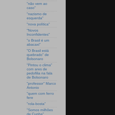
"não vem ao
caso"
"nazismo de
esquerda"
"nova política"
"Novos
Inconfidentes"
"o Brasil é um
abacaxi"
"O Brasil está
quebrado" de
Bolsonaro
"Pintou o clima"
com ares de
pedofilia na fala
de Bolsonaro
"professor" Marco
Antonio
"quem com ferro
fere
"rola-bosta"
"Somos milhões
de Cunha"