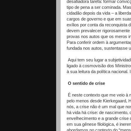
desafiadora tarefa: formar convi
tipo de pena a ser cominada. Mas
cidadão depois da vida – a liber
cargos de governo e que em suas 
exílios por conta da reconquista d
devem prevalecer rigorosamente a
provas nos autos que os meros ind
Para conferir ordem à argumentaç
fundada nos autos, sustentasse u
Aqui tem seu lugar a subjetividad
ligado à cosmovisão dos Ministros
à sua leitura da política nacional. I
O sentido de crise
É neste contexto que me veio à m
pelo menos desde Kierkegaard, Hu
nós, a crise não é um mal que no
há vida há crise: de nascimento,
envelhecimento e a grande crise 
em sua gênese filológica, é ineren
abordamos no contexto do “mensa