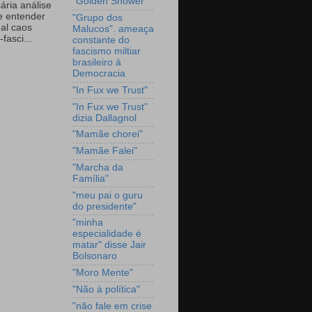
"Golden Shower"
ária análise
e entender
"Grupo dos
eal caos
Malucos". ameaça
-fasci...
constante do
fascismo miltiar
brasileiro à
Democracia
"In Fux we Trust"
"In Fux we Trust"
dizia Dallagnol
"Mamãe chorei"
"Mamãe Falei"
"Marcha da
Família"
"meu pai o guru
do presidente"
"minha
especialidade é
matar" disse Jair
Bolsonaro
"Moro Mente"
"Não à política"
"não fale em crise