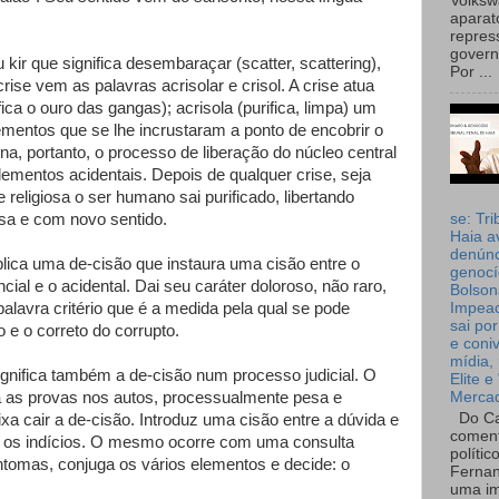
Volks
aparat
repres
governo
kir que significa desembaraçar (scatter, scattering),
Por ...
crise vem as palavras acrisolar e crisol. A crise atua
ica o ouro das gangas); acrisola (purifica, limpa) um
elementos que se lhe incrustaram a ponto de encobrir o
na, portanto, o processo de liberação do núcleo central
mentos acidentais. Depois de qualquer crise, seja
 e religiosa o ser humano sai purificado, libertando
se: Tri
sa e com novo sentido.
Haia a
denúnc
lica uma de-cisão que instaura uma cisão entre o
genocí
ncial e o acidental. Dai seu caráter doloroso, não raro,
Bolson
Impea
alavra critério que é a medida pela qual se pode
sai por
o e o correto do corrupto.
e coni
mídia, 
significa também a de-cisão num processo judicial. O
Elite e
Merca
ca as provas nos autos, processualmente pesa e
Do Ca
xa cair a de-cisão. Introduz uma cisão entre a dúvida e
coment
as os indícios. O mesmo ocorre com uma consulta
polític
tomas, conjuga os vários elementos e decide: o
Fernan
uma im