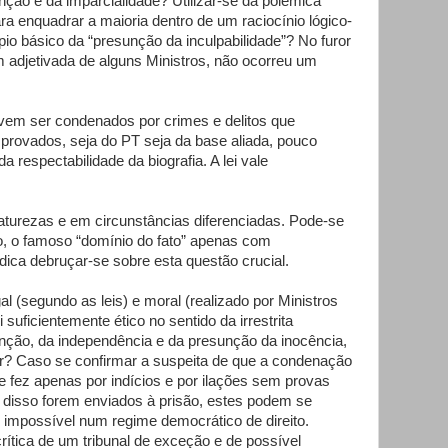
nção e da imparcialidade? Utilizar-se da polêmica
para enquadrar a maioria dentro de um raciocínio lógico-
pio básico da “presunção da inculpabilidade”? No furor
 adjetivada de alguns Ministros, não ocorreu um
vem ser condenados por crimes e delitos que
provados, seja do PT seja da base aliada, pouco
a respectabilidade da biografia. A lei vale
aturezas e em circunstâncias diferenciadas. Pode-se
, o famoso “domínio do fato” apenas com
dica debruçar-se sobre esta questão crucial.
l (segundo as leis) e moral (realizado por Ministros
 suficientemente ético no sentido da irrestrita
enção, da independência e da presunção da inocência,
nar? Caso se confirmar a suspeita de que a condenação
 fez apenas por indícios e por ilações sem provas
a disso forem enviados à prisão, estes podem se
”, impossível num regime democrático de direito.
rítica de um tribunal de exceção e de possível