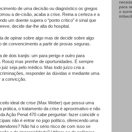
necess
para s
cimento de uma decisão ou diagnóstico os gregos
o surr
mou a de-cisão, acaba a crise. Reina a certeza e a
imbecil
ndo um doente supera o “ponto crítico” é sinal que
ve, decide dar-lhe alta do hospital.
ta de opinar sobre algo mas de decidir sobre algo
 de convencimento a partir de provas seguras.
a de dois kanjis: um para perigo e outro para
(G. Rosa) mas prenhe de oportunidades. É sempre
 juiz seja pelo médico. Mas todo juízo cria a
 incriminações, responder às dúvidas e mediante uma
r a convicção.
ito ideal de crise (Max Weber) que possui uma
a prática, o tratamento da crise é aproximativo e não
da Ação Penal 470 cabe perguntar: fazer coincidir o
pais não é entrar no jogo político, oferecendo uma
tendores? Não há o sério risco de com isso se