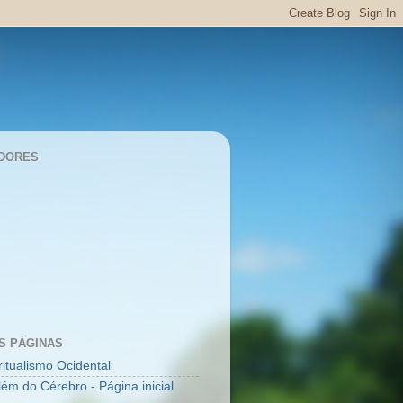
DORES
S PÁGINAS
ritualismo Ocidental
lém do Cérebro - Página inicial