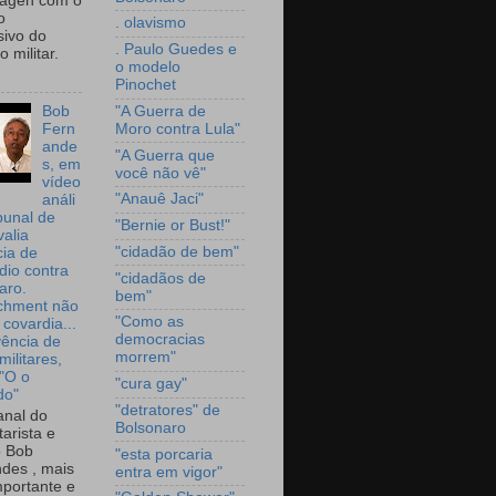
wagen com o
o
. olavismo
sivo do
. Paulo Guedes e
 militar.
o modelo
Pinochet
"A Guerra de
Bob
Moro contra Lula"
Fern
ande
"A Guerra que
s, em
você não vê"
vídeo
"Anauê Jaci"
análi
bunal de
"Bernie or Bust!"
valia
"cidadão de bem"
ia de
dio contra
"cidadãos de
aro.
bem"
chment não
"Como as
 covardia...
democracias
vência de
morrem"
militares,
 "O o
"cura gay"
do"
"detratores" de
nal do
Bolsonaro
arista e
o Bob
"esta porcaria
des , mais
entra em vigor"
portante e