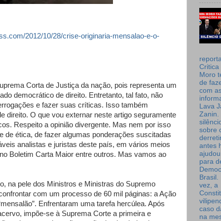
ess.com/2012/10/28/crise-originaria-mensalao-e-o-
report
Critica
Moro t
de faz
Suprema Corta de Justiça da nação, pois representa um
com a
 democrático de direito. Entretanto, tal fato, não
inform
errogações e fazer suas críticas. Isso também
Lava J
Zanin. 
e direito. O que vou externar neste artigo seguramente
silênc
cos. Respeito a opinião divergente. Mas nem por isso
sobre 
a e de ética, de fazer algumas ponderações suscitadas
derret
eis analistas e juristas deste país, em vários meios
antes 
ajudou
no Boletim Carta Maior entre outros. Mas vamos ao
para de
Democ
Brasil
 na pele dos Ministros e Ministras do Supremo
vez, a
Consti
 confrontar com um processo de 60 mil páginas: a Ação
vilipe
mensalão”. Enfrentaram uma tarefa hercúlea. Após
caso d
acervo, impõe-se à Suprema Corte a primeira e
na me