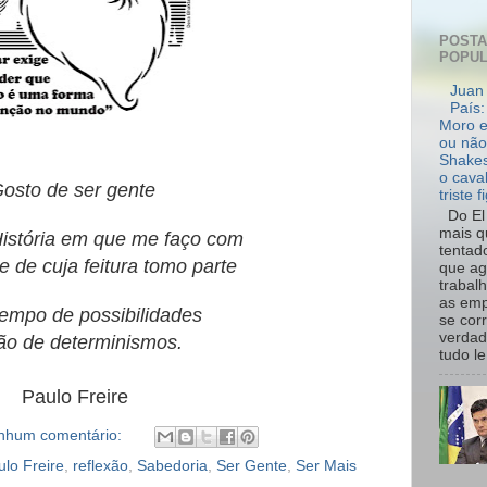
POST
POPU
Juan 
País:
Moro e
ou não
Shakes
o cava
osto de ser gente
triste f
Do El 
mais q
História em que me faço com
tentad
e de cuja feitura tomo parte
que ag
trabal
as emp
empo de possibilidades
se cor
verdad
ão de determinismos.
tudo le.
Paulo Freire
nhum comentário:
ulo Freire
,
reflexão
,
Sabedoria
,
Ser Gente
,
Ser Mais