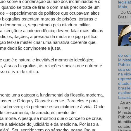
cção sobre a condenação ou não dos incriminados e o
legisla
Maia,
 quando se trata de tirar o dom mais precioso de um
Do Can
dade – especialmente de políticos que ocupavam altos
Brasil :
biografias ostentam marcas de prisões, torturas e
a democracia, sequestrada pela ditadura militar,
 isenção e a independência; devem falar mais alto as
ícios, ilações, a pressão da mídia e o jogo político.
ão fez-se mister criar uma narrativa coerente que,
ma decisão convincente e justa.
do co
e que é o natural e inevitável momento ideológico,
Ministé
Públic
, à suas biografias, às relações sociais que nutrem e
sua co
sso é livre de crítica.
na viol
repres
ditadur
brasile
exalta
ente uma categoria fundamental da filosofia moderna,
fascist
sserl e Ortega y Gasset: a crise. Para eles e para
As ap
s sobrevém; ela pertence essencialmente à vida. Onde
feitas 
Ministé
 de crescimento, de amadurecimento, de
Públic
da morte. A pesquisa mostrou que o conceito de crise,
identif
te à atividade do judiciário e da medicina. Por isso a
colabo
lão”. Seu sentido vem do sânscrito, nossa língua