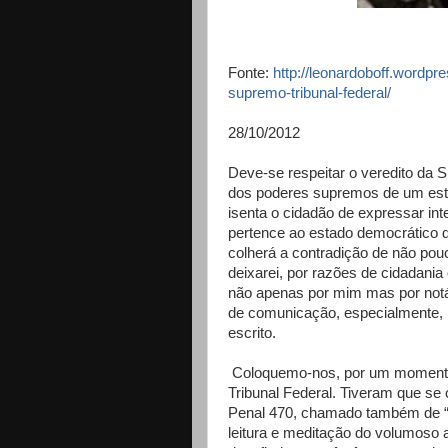
Fonte:
http://leonardoboff.wordpr
supremo-tribunal-federal/
28/10/2012
Deve-se respeitar o veredito da 
dos poderes supremos de um estado
isenta o cidadão de expressar int
pertence ao estado democrático d
colherá a contradição de não pou
deixarei, por razões de cidadani
não apenas por mim mas por notáv
de comunicação, especialmente, 
escrito.
Coloquemo-nos, por um momento,
Tribunal Federal. Tiveram que se
Penal 470, chamado também de “
leitura e meditação do volumoso 