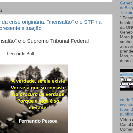
Genebr
deBaj
12
Teixeir
" Post
da crise originária, "mensalão" e o STF na
holofo
presente situação
da ON
Genebr
Moro 
ensalão” e o Supremo Tribunal Federal
sonhos
atreve
prende
Leonardo Boff
Mas, n
duas s.
ca de 
invest
(com d
públic
Vídeo 
Canal 
Comen