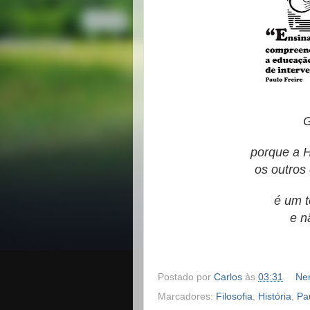
G
porque a 
os outros 
é um t
e n
Postado por
Carlos
às
03:31
Ne
Marcadores:
Filosofia
,
História
,
Pa