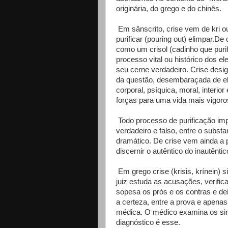
originária, do grego e do chinês.
Em sânscrito, crise vem de kri ou 
purificar (pouring out) elimpar.De 
como um crisol (cadinho que purif
processo vital ou histó­rico dos 
seu cerne verdadeiro. Crise desig
da questão, desembaraçada de ele
corporal, psíquica, moral, interior
forças para uma vida mais vigoro
Todo processo de purificação imp
verdadeiro e falso, entre o substa
dramático. De crise vem ainda a p
discernir o autêntico do inautêntic
Em grego crise (krisis, krínein) 
juiz estuda as acusações, verifi
sopesa os prós e os contras e dei
a certeza, entre a prova e apen
médica. O médico examina os sin
diagnóstico é esse.