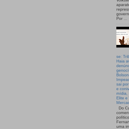
Volks
aparat
repres
governo
Por ...
se: Tri
Haia a
denúnc
genocí
Bolson
Impea
sai por
e coni
mídia, 
Elite e
Merca
Do Ca
coment
polític
Fernan
uma im