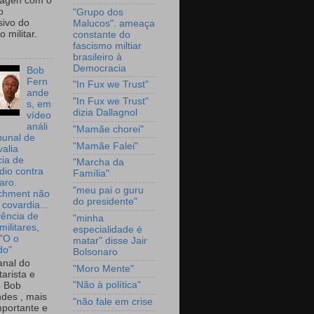
wagen com o
o
"Grupo dos
sivo do
Malucos". ameaça
 militar.
constante do
fascismo miltiar
brasileiro à
Democracia
Bob
Fern
"In Fux we Trust"
ande
"In Fux we Trust"
s, em
dizia Dallagnol
vídeo
análi
"Mamãe chorei"
bunal de
"Mamãe Falei"
valia
ia de
"Marcha da
dio contra
Família"
aro.
"meu pai o guru
chment não
do presidente"
 covardia...
vência de
"minha
militares,
especialidade é
 "O o
matar" disse Jair
do"
Bolsonaro
nal do
"Moro Mente"
arista e
"Não à política"
o Bob
des , mais
"não fale em crise
portante e