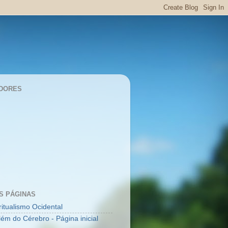
DORES
S PÁGINAS
ritualismo Ocidental
lém do Cérebro - Página inicial