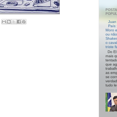
POST
POPU
Juan 
País:
Moro e
ou não
Shakes
o cava
triste f
Do El 
mais q
tentad
que ag
trabal
as emp
se cor
verdad
tudo le.