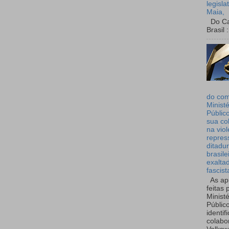
legisla
Maia,
Do Can
Brasil :
do co
Ministé
Públic
sua co
na viol
repres
ditadur
brasile
exalta
fascist
As ap
feitas 
Ministé
Públic
identif
colabo