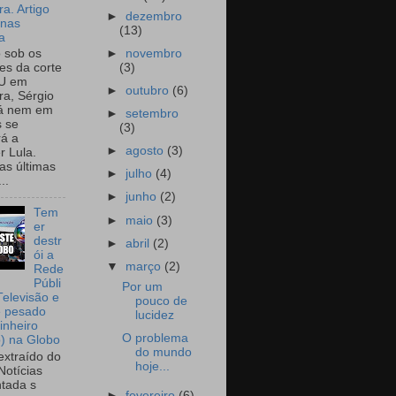
a. Artigo
►
dezembro
onas
(13)
a
►
novembro
o sob os
(3)
tes da corte
U em
►
outubro
(6)
a, Sérgio
já nem em
►
setembro
 se
(3)
rá a
►
agosto
(3)
r Lula.
as últimas
►
julho
(4)
..
►
junho
(2)
Tem
►
maio
(3)
er
destr
►
abril
(2)
ói a
▼
março
(2)
Rede
Públi
Por um
Televisão e
pouco de
e pesado
lucidez
inheiro
O problema
o) na Globo
do mundo
extraído do
hoje...
Notícias
tada s
►
fevereiro
(6)