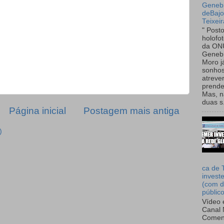
Genebr
deBaj
Teixeir
" Post
holofo
da ON
Genebr
Moro 
sonhos
atreve
prende
Mas, n
duas s.
Página inicial
Postagem mais antiga
)
ca de 
invest
(com d
públic
Vídeo 
Canal 
Comen