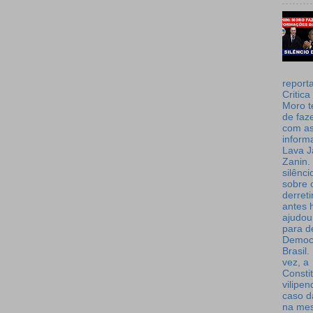
report
Critica
Moro t
de faz
com a
inform
Lava J
Zanin. 
silênc
sobre 
derret
antes 
ajudou
para de
Democ
Brasil
vez, a
Consti
vilipe
caso d
na me