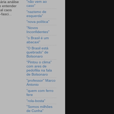
"não vem ao
ária análise
caso"
e entender
eal caos
"nazismo de
-fasci...
esquerda"
"nova política"
"Novos
Inconfidentes"
"o Brasil é um
abacaxi"
"O Brasil está
quebrado" de
Bolsonaro
"Pintou o clima"
com ares de
pedofilia na fala
de Bolsonaro
"professor" Marco
Antonio
"quem com ferro
fere
"rola-bosta"
"Somos milhões
de Cunha"