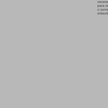
necess
para s
o surr
imbecil