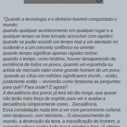
"Quando a tecnologia e o dinheiro tiverem conquistado o
mundo;
quando qualquer acontecimento em qualquer lugar e a
qualquer tempo se tiver tornado acessível com rapidez;
quando se puder assistir em tempo real a um atentado no
ocidente e a um concerto sinfônico no oriente;
quando tempo significar apenas rapidez online;
quando o tempo, como história, houver desaparecido da
existência de todos os povos, quando um esportista ou
artista de mercado valer como grande homem de um povo;
quando as cifras em milhões significarem triunfo, - então,
justamente então -- reviverão como fantasma as perguntas:
para quê? Para onde? E agora?
A decadência dos povos já terá ido tão longe, que quase
não terão mais força de espírito para ver e avaliar a
decadência simplesmente como... Decadência.
Essa constatação nada tem a ver com pessimismo cultural,
nem tampouco, com otimismo... O obscurecimento do
mundo, a destruição da terra, a massificação do homem, a
suspeita odiosa contra tudo que é criador e livre, já atingiu