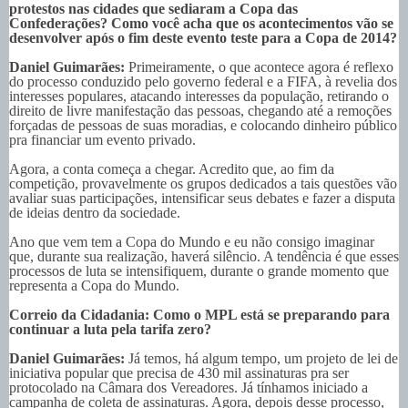
protestos nas cidades que sediaram a Copa das
Confederações? Como você acha que os acontecimentos vão se
desenvolver após o fim deste evento teste para a Copa de 2014?
Daniel Guimarães:
Primeiramente, o que acontece agora é reflexo
do processo conduzido pelo governo federal e a FIFA, à revelia dos
interesses populares, atacando interesses da população, retirando o
direito de livre manifestação das pessoas, chegando até a remoções
forçadas de pessoas de suas moradias, e colocando dinheiro público
pra financiar um evento privado.
Agora, a conta começa a chegar. Acredito que, ao fim da
competição, provavelmente os grupos dedicados a tais questões vão
avaliar suas participações, intensificar seus debates e fazer a disputa
de ideias dentro da sociedade.
Ano que vem tem a Copa do Mundo e eu não consigo imaginar
que, durante sua realização, haverá silêncio. A tendência é que esses
processos de luta se intensifiquem, durante o grande momento que
representa a Copa do Mundo.
Correio da Cidadania: Como o MPL está se preparando para
continuar a luta pela tarifa zero?
Daniel Guimarães:
Já temos, há algum tempo, um projeto de lei de
iniciativa popular que precisa de 430 mil assinaturas pra ser
protocolado na Câmara dos Vereadores. Já tínhamos iniciado a
campanha de coleta de assinaturas. Agora, depois desse processo,