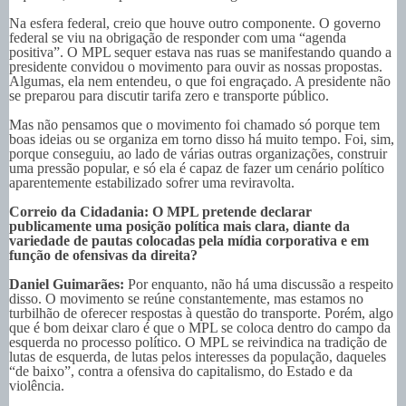
Na esfera federal, creio que houve outro componente. O governo
federal se viu na obrigação de responder com uma “agenda
positiva”. O MPL sequer estava nas ruas se manifestando quando a
presidente convidou o movimento para ouvir as nossas propostas.
Algumas, ela nem entendeu, o que foi engraçado. A presidente não
se preparou para discutir tarifa zero e transporte público.
Mas não pensamos que o movimento foi chamado só porque tem
boas ideias ou se organiza em torno disso há muito tempo. Foi, sim,
porque conseguiu, ao lado de várias outras organizações, construir
uma pressão popular, e só ela é capaz de fazer um cenário político
aparentemente estabilizado sofrer uma reviravolta.
Correio da Cidadania: O MPL pretende declarar
publicamente uma posição política mais clara, diante da
variedade de pautas colocadas pela mídia corporativa e em
função de ofensivas da direita?
Daniel Guimarães:
Por enquanto, não há uma discussão a respeito
disso. O movimento se reúne constantemente, mas estamos no
turbilhão de oferecer respostas à questão do transporte. Porém, algo
que é bom deixar claro é que o MPL se coloca dentro do campo da
esquerda no processo político. O MPL se reivindica na tradição de
lutas de esquerda, de lutas pelos interesses da população, daqueles
“de baixo”, contra a ofensiva do capitalismo, do Estado e da
violência.