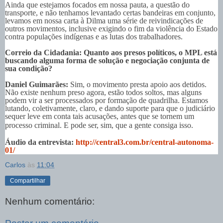
Ainda que estejamos focados em nossa pauta, a questão do
transporte, e não tenhamos levantado certas bandeiras em conjunto,
levamos em nossa carta à Dilma uma série de reivindicações de
outros movimentos, inclusive exigindo o fim da violência do Estado
contra populações indígenas e as lutas dos trabalhadores.
Correio da Cidadania: Quanto aos presos políticos, o MPL está
buscando alguma forma de solução e negociação conjunta de
sua condição?
Daniel Guimarães:
Sim, o movimento presta apoio aos detidos.
Não existe nenhum preso agora, estão todos soltos, mas alguns
podem vir a ser processados por formação de quadrilha. Estamos
lutando, coletivamente, claro, e dando suporte para que o judiciário
sequer leve em conta tais acusações, antes que se tornem um
processo criminal. E pode ser, sim, que a gente consiga isso.
Áudio da entrevista:
http://central3.com.br/central-autonoma-
01/
Carlos
às
11:04
Compartilhar
Nenhum comentário: