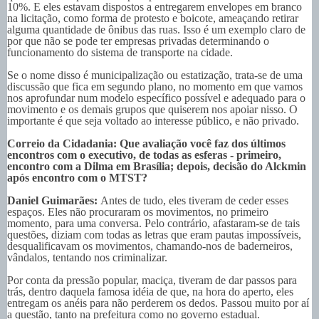
10%. E eles estavam dispostos a entregarem envelopes em branco
na licitação, como forma de protesto e boicote, ameaçando retirar
alguma quantidade de ônibus das ruas. Isso é um exemplo claro de
por que não se pode ter empresas privadas determinando o
funcionamento do sistema de transporte na cidade.
Se o nome disso é municipalização ou estatização, trata-se de uma
discussão que fica em segundo plano, no momento em que vamos
nos aprofundar num modelo específico possível e adequado para o
movimento e os demais grupos que quiserem nos apoiar nisso. O
importante é que seja voltado ao interesse público, e não privado.
Correio da Cidadania: Que avaliação você faz dos últimos
encontros com o executivo, de todas as esferas - primeiro,
encontro com a Dilma em Brasília; depois, decisão do Alckmin
após encontro com o MTST?
Daniel Guimarães:
Antes de tudo, eles tiveram de ceder esses
espaços. Eles não procuraram os movimentos, no primeiro
momento, para uma conversa. Pelo contrário, afastaram-se de tais
questões, diziam com todas as letras que eram pautas impossíveis,
desqualificavam os movimentos, chamando-nos de baderneiros,
vândalos, tentando nos criminalizar.
Por conta da pressão popular, maciça, tiveram de dar passos para
trás, dentro daquela famosa idéia de que, na hora do aperto, eles
entregam os anéis para não perderem os dedos. Passou muito por aí
a questão, tanto na prefeitura como no governo estadual.