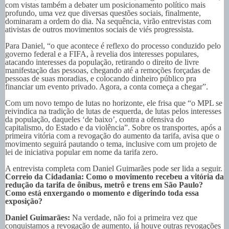
com vistas também a debater um posicionamento político mais
profundo, uma vez que diversas questões sociais, finalmente,
dominaram a ordem do dia. Na sequência, virão entrevistas com
ativistas de outros movimentos sociais de viés progressista.
Para Daniel, “o que acontece é reflexo do processo conduzido pelo
governo federal e a FIFA, à revelia dos interesses populares,
atacando interesses da população, retirando o direito de livre
manifestação das pessoas, chegando até a remoções forçadas de
pessoas de suas moradias, e colocando dinheiro público pra
financiar um evento privado. Agora, a conta começa a chegar”.
Com um novo tempo de lutas no horizonte, ele frisa que “o MPL se
reivindica na tradição de lutas de esquerda, de lutas pelos interesses
da população, daqueles ‘de baixo’, contra a ofensiva do
capitalismo, do Estado e da violência”. Sobre os transportes, após a
primeira vitória com a revogação do aumento da tarifa, avisa que o
movimento seguirá pautando o tema, inclusive com um projeto de
lei de iniciativa popular em nome da tarifa zero.
A entrevista completa com Daniel Guimarães pode ser lida a seguir.
Correio da Cidadania: Como o movimento recebeu a vitória da
redução da tarifa de ônibus, metrô e trens em São Paulo?
Como está enxergando o momento e digerindo toda essa
exposição?
Daniel Guimarães:
Na verdade, não foi a primeira vez que
conquistamos a revogação de aumento, já houve outras revogações