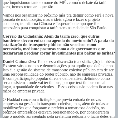
que impulsionou tanto o nome do MPL como o debate da tarifa
zero, iremos retomar a questão.
Vamos nos organizar no próximo mês pra definir como será a nova
jornada de mobilização, mas a ideia agora é fazer o projeto
acontecer, tramitar na Câmara e “esperar” o tempo que for
necessário para conquistar a tarifa zero na cidade de São Paulo.
Correio da Cidadania: Além da tarifa zero, que outras
bandeiras devem entrar na agenda do movimento? A pauta da
estatização do transporte público não se coloca como
necessária, mediante posturas como a de governantes que
declararam precisar cortar investimentos pra baixar as tarifas?
Daniel Guimarães:
Temos essa discussão (da estatização) também.
Existem vários nomes e denominações para aquilo que defendemos.
Isto é, a gestão do sistema de transporte coletivo público tem de ser
uma responsabilidade do poder público, não de empresas privadas.
E com participação popular direta e deliberativa, definindo como
seria o sistema: onde vai ter ônibus, por que terá ônibus em tal
lugar, a quantidade de veículos... Essas coisas não podem ficar nas
mãos de empresa privada.
O Haddad cancelou a licitação que previa entrada de novas
empresas na gestão do transporte coletivo, mas, além de todas as
mobilizações que forçaram o prefeito a tomar essa decisão, os
próprios empresários estavam pressionando-o, por considerarem
que o modelo apresentado pela prefeitura reduziria o lucro deles em