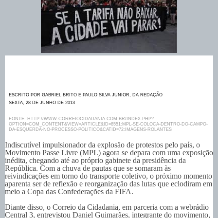
ESCRITO POR GABRIEL BRITO E PAULO SILVA JUNIOR, DA REDAÇÃO
SEXTA, 28 DE JUNHO DE 2013
FONTE:
HTTP://WWW.CORREIOCIDADANIA.COM.BR/INDEX.PHP?
OPTION=COM_CONTENT&VIEW=ARTICLE&ID=8551:MPL-SE-COLOCA-DENTRO-DO-CAMPO-
DA-ESQUERDA-NO-PROCESSO-POLITICO&CATID=72:IMAGENS-ROLANTES
Indiscutível impulsionador da explosão de protestos pelo país, o
Movimento Passe Livre (MPL) agora se depara com uma exposição
inédita, chegando até ao próprio gabinete da presidência da
República. Com a chuva de pautas que se somaram às
reivindicações em torno do transporte coletivo, o próximo momento
aparenta ser de reflexão e reorganização das lutas que eclodiram em
meio a Copa das Confederações da FIFA.
Diante disso, o Correio da Cidadania, em parceria com a webrádio
Central 3, entrevistou Daniel Guimarães, integrante do movimento,