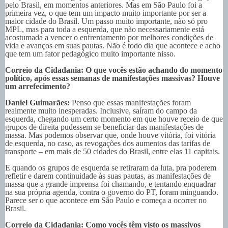
pelo Brasil, em momentos anteriores. Mas em São Paulo foi a
primeira vez, o que tem um impacto muito importante por ser a
maior cidade do Brasil. Um passo muito importante, não só pro
MPL, mas para toda a esquerda, que não necessariamente está
acostumada a vencer o enfrentamento por melhores condições de
vida e avanços em suas pautas. Não é todo dia que acontece e acho
que tem um fator pedagógico muito importante nisso.
Correio da Cidadania: O que vocês estão achando do momento
político, após essas semanas de manifestações massivas? Houve
um arrefecimento?
Daniel Guimarães:
Penso que essas manifestações foram
realmente muito inesperadas. Inclusive, saíram do campo da
esquerda, chegando um certo momento em que houve receio de que
grupos de direita pudessem se beneficiar das manifestações de
massa. Mas podemos observar que, onde houve vitória, foi vitória
de esquerda, no caso, as revogações dos aumentos das tarifas de
transporte – em mais de 50 cidades do Brasil, entre elas 11 capitais.
E quando os grupos de esquerda se retiraram da luta, pra poderem
refletir e darem continuidade às suas pautas, as manifestações de
massa que a grande imprensa foi chamando, e tentando enquadrar
na sua própria agenda, contra o governo do PT, foram minguando.
Parece ser o que acontece em São Paulo e começa a ocorrer no
Brasil.
Correio da Cidadania: Como vocês têm visto os massivos