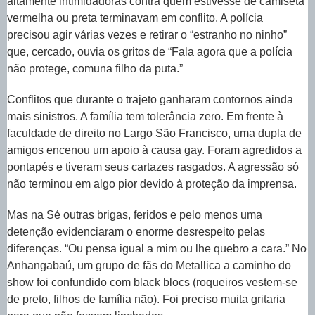
altamente intimidadoras contra quem estivesse de camiseta
vermelha ou preta terminavam em conflito. A polícia
precisou agir várias vezes e retirar o “estranho no ninho”
que, cercado, ouvia os gritos de “Fala agora que a polícia
não protege, comuna filho da puta.”
Conflitos que durante o trajeto ganharam contornos ainda
mais sinistros. A família tem tolerância zero. Em frente à
faculdade de direito no Largo São Francisco, uma dupla de
amigos encenou um apoio à causa gay. Foram agredidos a
pontapés e tiveram seus cartazes rasgados. A agressão só
não terminou em algo pior devido à proteção da imprensa.
Mas na Sé outras brigas, feridos e pelo menos uma
detenção evidenciaram o enorme desrespeito pelas
diferenças. “Ou pensa igual a mim ou lhe quebro a cara.” No
Anhangabaú, um grupo de fãs do Metallica a caminho do
show foi confundido com black blocs (roqueiros vestem-se
de preto, filhos de família não). Foi preciso muita gritaria