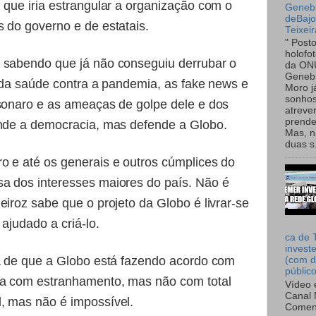
 que iria estrangular a organização com o
Genebr
deBaj
 do governo e de estatais.
Teixeir
" Post
holofo
 sabendo que já não conseguiu derrubar o
da ON
Genebr
a da saúde contra a pandemia, as fake news e
Moro 
sonhos
lsonaro e as ameaças de golpe dele e dos
atreve
prende
ende a democracia, mas defende a Globo.
Mas, n
duas s.
o e até os generais e outros cúmplices do
a dos interesses maiores do país. Não é
eiroz sabe que o projeto da Globo é livrar-se
ajudado a criá-lo.
ca de 
invest
ra de que a Globo está fazendo acordo com
(com d
públic
da com estranhamento, mas não com total
Vídeo 
Canal 
, mas não é impossível.
Comen