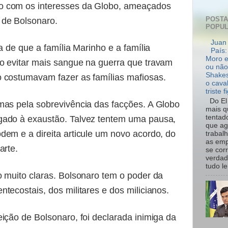
o com os interesses da Globo, ameaçados
POST
de Bolsonaro.
POPU
Juan 
a de que a família Marinho e a família
País:
Moro e
o evitar mais sangue na guerra que travam
ou não
Shakes
 costumavam fazer as famílias mafiosas.
o cava
triste f
Do El 
mas pela sobrevivência das facções. A Globo
mais q
tentad
gado à exaustão. Talvez tentem uma pausa,
que ag
dem e a direita articule um novo acordo, do
trabal
as emp
arte.
se cor
verdad
tudo le.
o muito claras. Bolsonaro tem o poder da
tecostais, dos militares e dos milicianos.
ição de Bolsonaro, foi declarada inimiga da