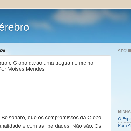
érebro
020
SEGUI
aro e Globo darão uma trégua no melhor
 Por Moisés Mendes
MINHA
m Bolsonaro, que os compromissos da Globo
O Espi
uralidade e com as liberdades. Não são. Os
Para A