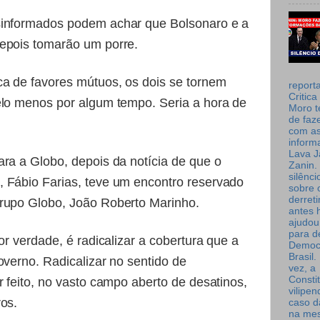
sinformados podem achar que Bolsonaro e a
epois tomarão um porre.
ca de favores mútuos, os dois se tornem
report
Critica
elo menos por algum tempo. Seria a hora de
Moro t
de faz
com a
inform
Lava J
ra a Globo, depois da notícia de que o
Zanin. 
silênc
 Fábio Farias, teve um encontro reservado
sobre 
derret
rupo Globo, João Roberto Marinho.
antes 
ajudou
para de
or verdade, é radicalizar a cobertura que a
Democ
Brasil
overno. Radicalizar no sentido de
vez, a
Consti
r feito, no vasto campo aberto de desatinos,
vilipe
os.
caso d
na me