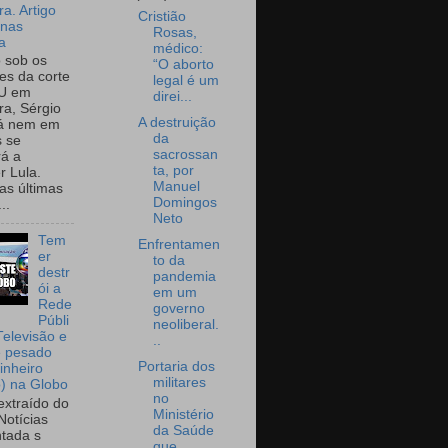
a. Artigo
Cristião
onas
Rosas,
a
médico:
o sob os
“O aborto
tes da corte
legal é um
U em
direi...
a, Sérgio
A destruição
já nem em
da
 se
sacrossan
rá a
ta, por
r Lula.
Manuel
as últimas
Domingos
..
Neto
Tem
Enfrentamen
er
to da
destr
pandemia
ói a
em um
Rede
governo
Públi
neoliberal.
Televisão e
..
e pesado
Portaria dos
inheiro
militares
o) na Globo
no
extraído do
Ministério
Notícias
da Saúde
tada s
que ...