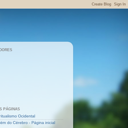
DORES
S PÁGINAS
ritualismo Ocidental
lém do Cérebro - Página inicial