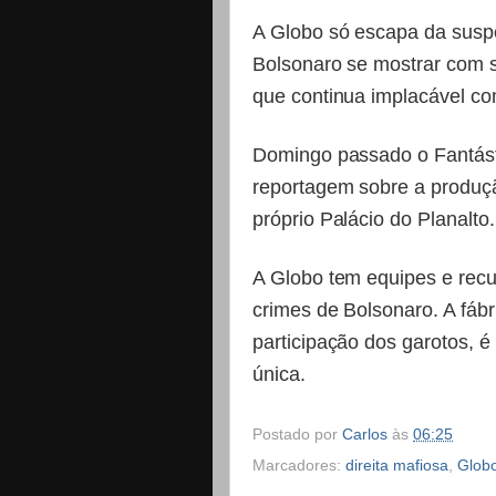
A Globo só escapa da susp
Bolsonaro se mostrar com s
que continua implacável co
Domingo passado o Fantást
reportagem sobre a produçã
próprio Palácio do Planalto
A Globo tem equipes e rec
crimes de Bolsonaro. A fáb
participação dos garotos, 
única.
Postado por
Carlos
às
06:25
Marcadores:
direita mafiosa
,
Globo