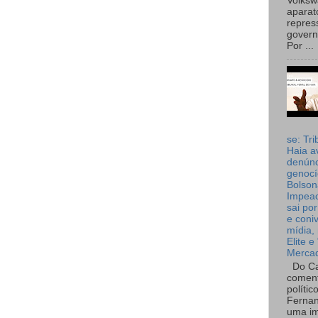
Volks
aparat
repres
governo
Por ...
se: Tri
Haia a
denúnc
genocí
Bolson
Impea
sai por
e coni
mídia, 
Elite e
Merca
Do Ca
coment
polític
Fernan
uma im