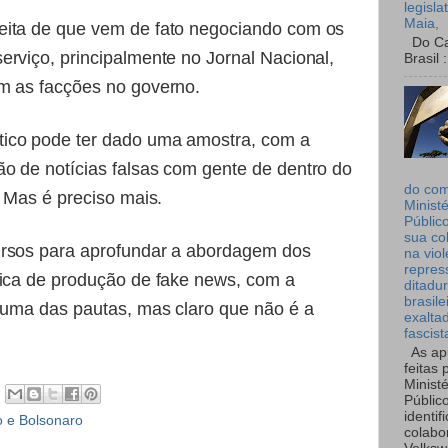
legisla
Maia,
eita de que vem de fato negociando com os
Do Can
erviço, principalmente no Jornal Nacional,
Brasil :
m as facções no governo.
ico pode ter dado uma amostra, com a
o de notícias falsas com gente de dentro do
do co
. Mas é preciso mais.
Ministé
Públic
sua co
ursos para aprofundar a abordagem dos
na viol
repres
rica de produção de fake news, com a
ditadur
brasile
é uma das pautas, mas claro que não é a
exalta
fascist
As ap
feitas 
Ministé
Públic
identif
 e Bolsonaro
colabo