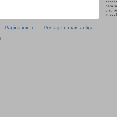
necess
para s
o surr
imbecil
Página inicial
Postagem mais antiga
)