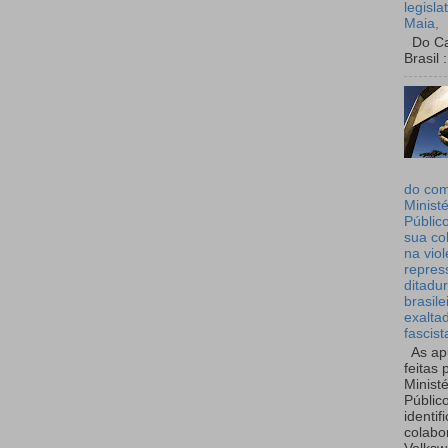
legisla
Maia,
Do Can
Brasil :
do co
Ministé
Públic
sua co
na viol
repres
ditadur
brasile
exalta
fascist
As ap
feitas 
Ministé
Públic
identif
colabo