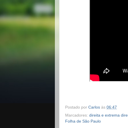
Postado por
Carlos
às
06:47
Marcadores:
direita e extrema dir
Folha de São Paulo