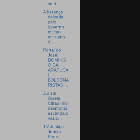
sa d...
A herança
deixada
pelo
governo
militar-
miliciano
d...
Portal do
José:
DOMING
O DA
ARAPUCA
!
BOLSONA
RISTAS ...
Jurista
Gisele
Cittadinho
desmonta
escândalo
vazio...
TV Justiça:
Jurista
Pedro