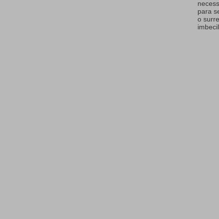
necess
para s
o surr
imbecil