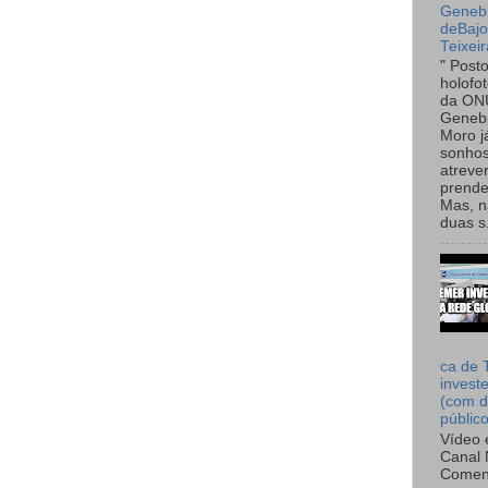
Genebr
deBaj
Teixeir
" Post
holofo
da ON
Genebr
Moro 
sonhos
atreve
prende
Mas, n
duas s.
ca de 
invest
(com d
públic
Vídeo 
Canal 
Comen