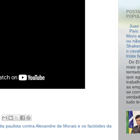
POST
POPU
Juan 
País:
Moro e
ou não
Shakes
o cava
triste f
Do El 
mais q
tentad
que ag
trabal
as emp
se cor
verdad
tudo le.
eita paulista contra Alexandre de Morais e os factóides da