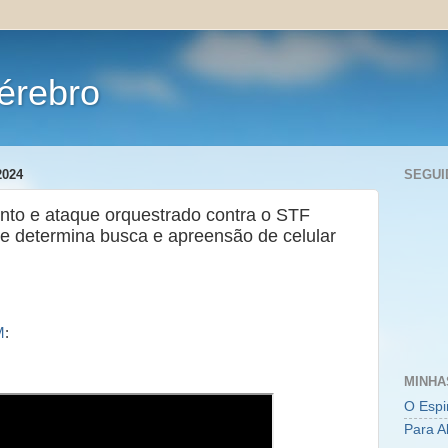
érebro
2024
SEGUI
to e ataque orquestrado contra o STF
re determina busca e apreensão de celular
M
:
MINHA
O Espi
Para A