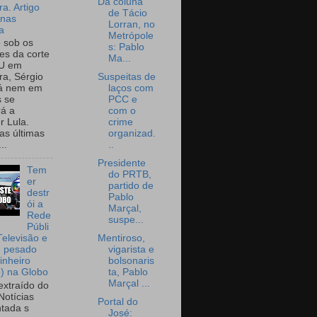
Da coluna
a. Artigo
de Tácio
onas
Lorran, no
a
Metrópole
o sob os
s: Pablo
tes da corte
Ma...
U em
Suspeitas de
a, Sérgio
laços com
já nem em
PCC e
 se
com o
rá a
crime
r Lula.
organizad.
as últimas
..
..
Presidente
Tem
do PRTB,
er
partido de
destr
Pablo
ói a
Marçal,
Rede
suspe...
Públi
Mentiroso,
Televisão e
vigarista e
e pesado
bolsonaris
inheiro
ta, Pablo
o) na Globo
Marçal ...
extraído do
Notícias
Portal do
tada s
José: