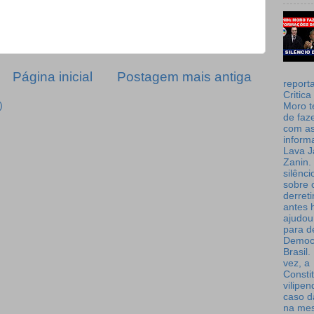
Página inicial
Postagem mais antiga
report
Critica
)
Moro t
de faz
com a
inform
Lava J
Zanin. 
silênc
sobre 
derret
antes 
ajudou
para de
Democ
Brasil
vez, a
Consti
vilipe
caso d
na me