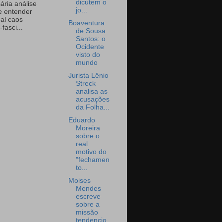
dicutem o
ária análise
jo...
e entender
eal caos
Boaventura
-fasci...
de Sousa
Santos: o
Ocidente
visto do
mundo
Jurista Lênio
Streck
analisa as
acusações
da Folha...
Eduardo
Moreira
sobre o
real
motivo do
"fechamen
to...
Moises
Mendes
escreve
sobre a
missão
tendencio