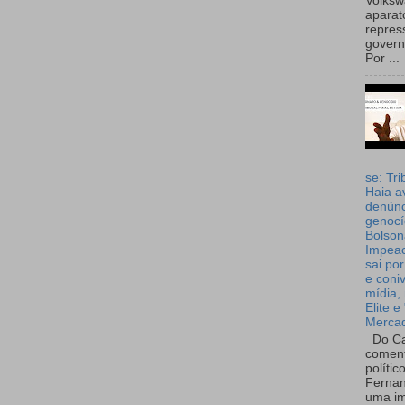
Volks
aparat
repres
governo
Por ...
se: Tri
Haia a
denúnc
genocí
Bolson
Impea
sai por
e coni
mídia, 
Elite e
Merca
Do Ca
coment
polític
Fernan
uma im