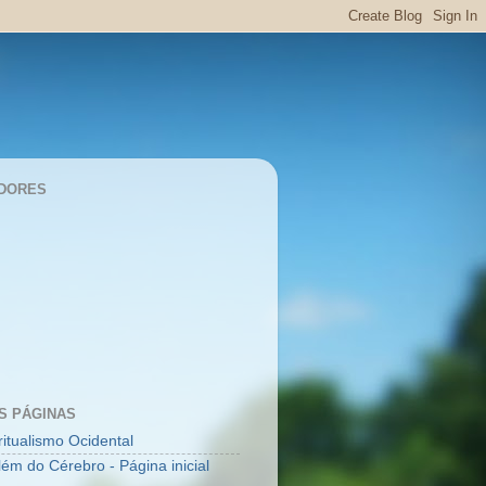
DORES
S PÁGINAS
ritualismo Ocidental
lém do Cérebro - Página inicial