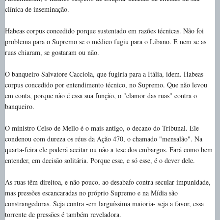
clínica de inseminação.
Habeas corpus concedido porque sustentado em razões técnicas. Não foi
problema para o Supremo se o médico fugiu para o Líbano. E nem se as
ruas chiaram, se gostaram ou não.
O banqueiro Salvatore Cacciola, que fugiria para a Itália, idem. Habeas
corpus concedido por entendimento técnico, no Supremo. Que não levou
em conta, porque não é essa sua função, o "clamor das ruas" contra o
banqueiro.
O ministro Celso de Mello é o mais antigo, o decano do Tribunal. Ele
condenou com dureza os réus da Ação 470, o chamado "mensalão". Na
quarta-feira ele poderá aceitar ou não a tese dos embargos. Fará como bem
entender, em decisão solitária. Porque esse, e só esse, é o dever dele.
As ruas têm direitoa, e não pouco, ao desabafo contra secular impunidade,
mas pressões escancaradas no próprio Supremo e na Mídia são
constrangedoras. Seja contra -em larguíssima maioria- seja a favor, essa
torrente de pressões é também reveladora.