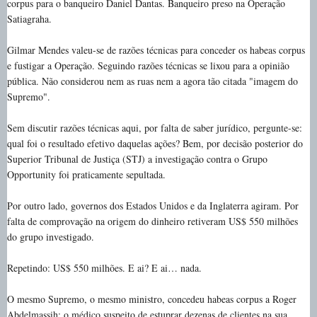
corpus para o banqueiro Daniel Dantas. Banqueiro preso na Operação
Satiagraha.
Gilmar Mendes valeu-se de razões técnicas para conceder os habeas corpus
e fustigar a Operação. Seguindo razões técnicas se lixou para a opinião
pública. Não considerou nem as ruas nem a agora tão citada "imagem do
Supremo".
Sem discutir razões técnicas aqui, por falta de saber jurídico, pergunte-se:
qual foi o resultado efetivo daquelas ações? Bem, por decisão posterior do
Superior Tribunal de Justiça (STJ) a investigação contra o Grupo
Opportunity foi praticamente sepultada.
Por outro lado, governos dos Estados Unidos e da Inglaterra agiram. Por
falta de comprovação na origem do dinheiro retiveram US$ 550 milhões
do grupo investigado.
Repetindo: US$ 550 milhões. E ai? E ai… nada.
O mesmo Supremo, o mesmo ministro, concedeu habeas corpus a Roger
Abdelmassih; o médico suspeito de estuprar dezenas de clientes na sua