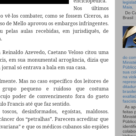
enciclopédica.
legisla
Maia,
Nos últimos
Do Can
co vê-los combater, como se fossem Cíceros, as
Brasil :
lso de Mello aprovou os embargos infringentes.
u pelas aulas recebidas, em jurisdiquês, de
.
 Reinaldo Azevedo, Caetano Veloso citou uma
do co
ncis, em sua monumental arrogância, dizia que
Ministé
 jornal só entrava a bala em sua casa.
Públic
sua co
na viol
mente. Mas no caso específico dos leitores de
repres
ditadur
 grupo pequeno e ruidoso que costuma
brasile
 cujo poder de convencimento fora do gueto
exalta
fascist
ulo Francis até que faz sentido.
As ap
 toscos, desinformados, egoístas, maldosos.
feitas 
Ministé
âncer dos “petralhas”. Parecem acreditar que
Públic
variana” e que os médicos cubanos são espiões
identif
colabo