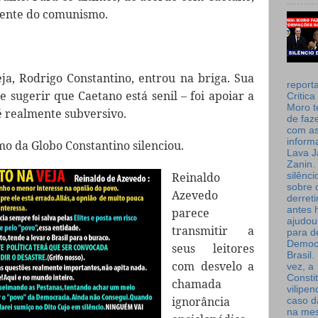
gente do comunismo.
ja, Rodrigo Constantino, entrou na briga. Sua
report
 sugerir que Caetano está senil – foi apoiar a
Critica
Moro t
é realmente subversivo.
de faz
com a
inform
o da Globo Constantino silenciou.
Lava J
Zanin. 
Reinaldo
silênc
sobre 
Azevedo
derret
antes 
parece
ajudou
transmitir a
para de
Democ
seus leitores
Brasil
com desvelo a
vez, a
Consti
chamada
vilipe
ignorância
caso d
na me