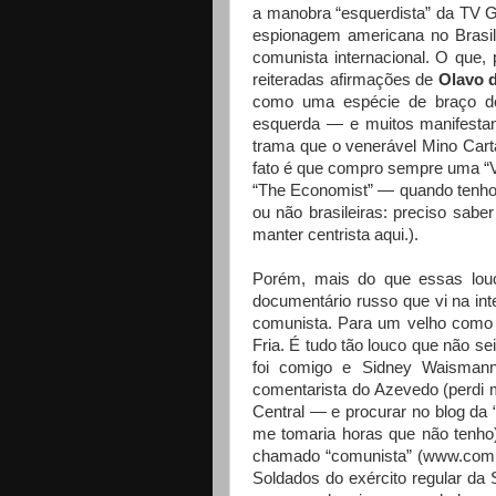
a manobra “esquerdista” da TV Gl
espionagem americana no Brasil
comunista internacional. O que, 
reiteradas afirmações de
Olavo 
como uma espécie de braço do
esquerda — e muitos manifestan
trama que o venerável Mino Cart
fato é que compro sempre uma “Ve
“The Economist” — quando tenho 
ou não brasileiras: preciso sab
manter centrista aqui.).
Porém, mais do que essas louc
documentário russo que vi na int
comunista. Para um velho como 
Fria. É tudo tão louco que não se
foi comigo e Sidney Waismann
comentarista do Azevedo (perdi 
Central — e procurar no blog da
me tomaria horas que não tenho)
chamado “comunista” (www.comu
Soldados do exército regular da 