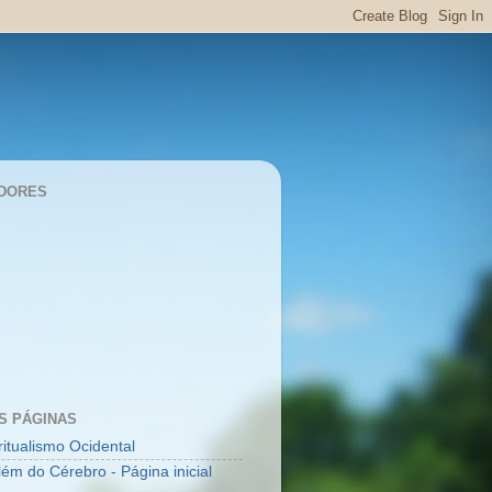
DORES
S PÁGINAS
ritualismo Ocidental
lém do Cérebro - Página inicial