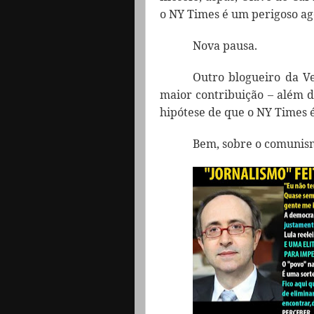
o NY Times é um perigoso a
Nova pausa.
Outro blogueiro da Ve
maior contribuição – além de
hipótese de que o NY Times 
Bem, sobre o comunism