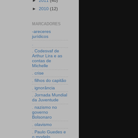
►
2011
(40)
►
2010
(12)
MARCADORES
-areceres
jurídicos
.
. Codesvaf de
Arthur Lira e as
contas de
Michelle
. crise
. filhos do capitão
. ignorância
. Jornada Mundial
da Juventude
. nazismo no
governo
Bolsonaro
. olavismo
. Paulo Guedes e
o modelo