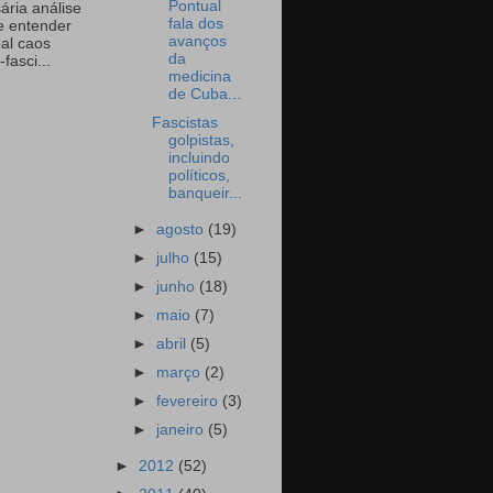
Pontual
ária análise
fala dos
e entender
avanços
eal caos
da
-fasci...
medicina
de Cuba...
Fascistas
golpistas,
incluindo
políticos,
banqueir...
►
agosto
(19)
►
julho
(15)
►
junho
(18)
►
maio
(7)
►
abril
(5)
►
março
(2)
►
fevereiro
(3)
►
janeiro
(5)
►
2012
(52)