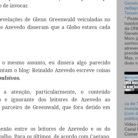
Genebr
 de invocar.
deBaj
Teixeir
evelações de Glenn Greenwald veiculadas no
" Post
holofo
 de Azevedo disseram que a Globo estava cada
da ON
Genebr
Moro 
sonhos
atreve
prende
Mas, n
 o mesmo assunto, eu dissera algo parecido
duas s.
ntam o blog: Reinaldo Azevedo escreve coisas
pulsivos.
a atenção, particularmente, o conteúdo
so e ignorante dos leitores de Azevedo ao
ca de 
 parceiro de Greenwald, que fora detido em
invest
(com d
públic
Vídeo 
exão entre os leitores de Azevedo e os do
Canal 
Comen
rvalho. Para os últimos, de acordo com Caetano,