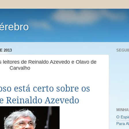
érebro
E 2013
SEGUI
 leitores de Reinaldo Azevedo e Olavo de
Carvalho
so está certo sobre os
de Reinaldo Azevedo
MINHA
O Espi
Para A