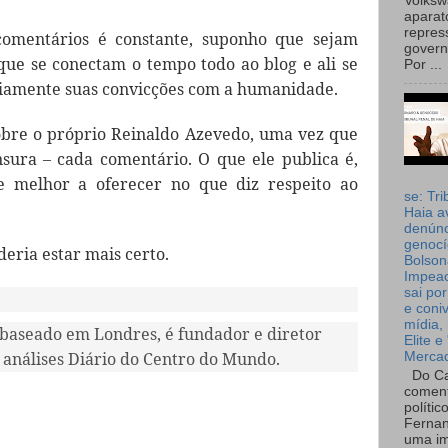
Volks
aparat
repres
omentários é constante, suponho que sejam
governo
ue se conectam o tempo todo ao blog e ali se
Por ...
iamente suas convicções com a humanidade.
obre o próprio Reinaldo Azevedo, uma vez que
sura – cada comentário. O que ele publica é,
e melhor a oferecer no que diz respeito ao
se: Tri
Haia a
denúnc
genocí
eria estar mais certo.
Bolson
Impea
sai por
e coni
mídia, 
 baseado em Londres, é fundador e diretor
Elite e
 e análises Diário do Centro do Mundo.
Merca
Do Ca
coment
polític
Fernan
uma im