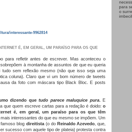
necess
para s
o surr
imbecil
ltura/interessante-9962814
INTERNET É, EM GERAL, UM PARAÍSO PARA OS QUE
po para refletir antes de escrever. Mas aconteceu o
e sobrepõem à montanha de assuntos de que eu queria
vai tudo sem reflexão mesmo (não que isso seja uma
ótica coluna). Claro que vi um bom número de tweets
ausa da foto com máscara tipo Black Bloc. E posts
esumo dizendo que
tudo parece maluquice pura
.
E
ia que quem escreve cartas para a redação é doido:
o
ernet é, em geral, um paraíso para os que têm
s mais interessantes do que eu mesmo se impõem. Um
 famoso blog
direitista
(o do
Reinaldo Azevedo
, que,
er sucesso com aquele tipo de plateia) protesta contra