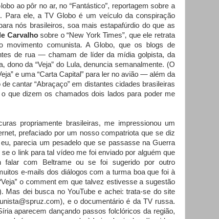
obo ao pôr no ar, no “Fantástico”, reportagem sobre a
. Para ele, a TV Globo é um veículo da conspiração
para nós brasileiros, soa mais estapafúrdio do que as
de Carvalho
sobre o “New York Times”, que ele retrata
 movimento comunista. A Globo, que os blogs de
tes de rua — chamam de líder da mídia golpista, da
a, dono da “Veja” do Lula, denuncia semanalmente. (O
ja” e uma “Carta Capital” para ler no avião — além da
de cantar “Abraçaço” em distantes cidades brasileiras
er o que dizem os chamados dois lados para poder me
uras propriamente brasileiras, me impressionou um
ernet, prefaciado por um nosso compatriota que se diz
eu, parecia um pesadelo que se passasse na Guerra
i se o link para tal vídeo me foi enviado por alguém que
 falar com Beltrame ou se foi sugerido por outro
muitos e-mails dos diálogos com a turma boa que foi à
 “Veja” o comment em que talvez estivesse a sugestão
. Mas dei busca no YouTube e achei: trata-se do site
nista@spruz.com), e o documentário é da TV russa.
Síria aparecem dançando passos folclóricos da região,