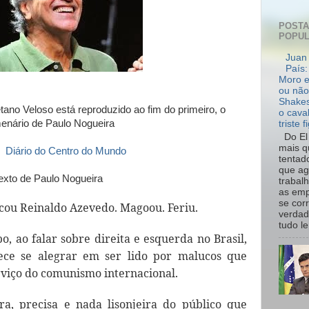
POST
POPU
Juan 
País:
Moro e
ou não
Shakes
etano Veloso está reproduzido ao fim do primeiro, o
o cava
enário de Paulo Nogueira
triste f
Do El 
mais q
: Diário do Centro do Mundo
tentad
que ag
exto de Paulo Nogueira
trabal
as emp
se cor
ou Reinaldo Azevedo. Magoou. Feriu.
verdad
tudo le.
, ao falar sobre direita e esquerda no Brasil,
ece se alegrar em ser lido por malucos que
rviço do comunismo internacional.
ra, precisa e nada lisonjeira do público que