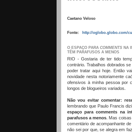
Caetano Veloso
Fonte:
http://oglobo.globo.com/cu
O ESPAÇO PARA
COMMENTS
NA 
TÊM PARAFUSOS A MENOS
RIO - Gostaria de ter tido tem
contrário. Trabalhos dobrados s
poder tratar aqui hoje. Então 
novidade nesta notoriamente ca
ofensivos à minha pessoa por c
longos de blogueiros variados.
Não vou evitar comentar: r
lembrando que Paulo Francis diz
espaço para comments na int
parafusos a menos
. Mas coisa
comentário de acompanhante de
não sei por que, se alegra em faz