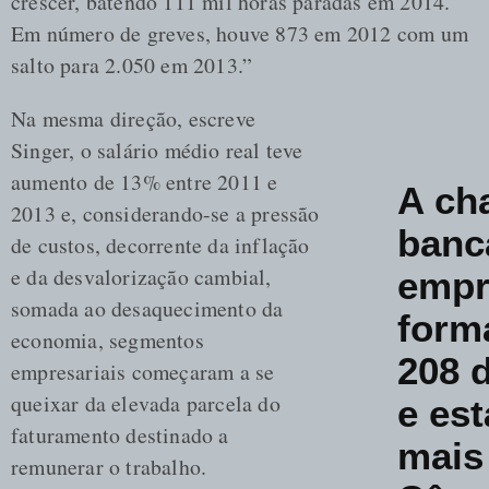
crescer, batendo 111 mil horas paradas em 2014.
Em número de greves, houve 873 em 2012 com um
salto para 2.050 em 2013.”
Na mesma direção, escreve
Singer, o salário médio real teve
aumento de 13% entre 2011 e
A ch
2013 e, considerando-se a pressão
banc
de custos, decorrente da inflação
e da desvalorização cambial,
empr
somada ao desaquecimento da
form
economia, segmentos
208 
empresariais começaram a se
queixar da elevada parcela do
e est
faturamento destinado a
mais
remunerar o trabalho.