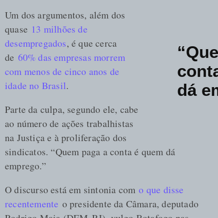
Um dos argumentos, além dos
quase
13 milhões de
desempregados
, é que cerca
“Que
de
60% das empresas morrem
cont
com menos de cinco anos de
idade no Brasil
.
dá e
Parte da culpa, segundo ele, cabe
ao número de ações trabalhistas
na Justiça e à proliferação dos
sindicatos. “Quem paga a conta é quem dá
emprego.”
O discurso está em sintonia com
o que disse
recentemente
o presidente da Câmara, deputado
Rodrigo Maia (DEM-RJ), vulgo Botafogo nas