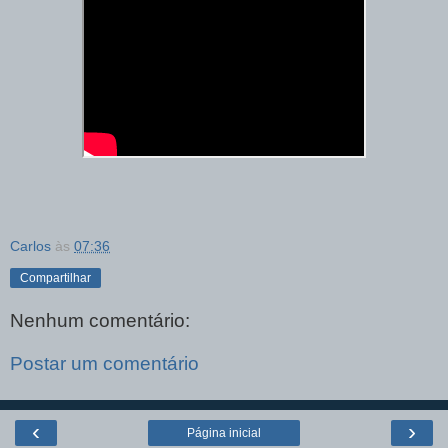
Carlos
às
07:36
Compartilhar
Nenhum comentário:
Postar um comentário
‹
›
Página inicial