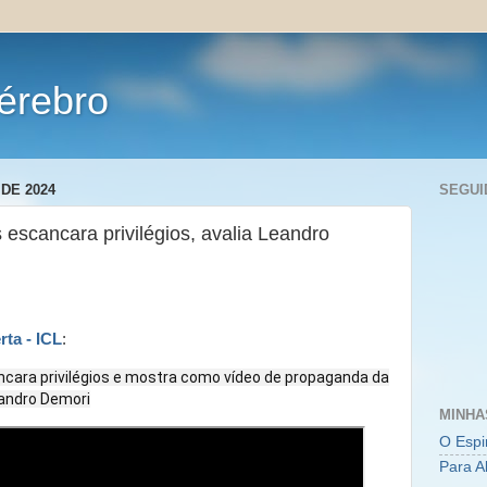
érebro
DE 2024
SEGUI
 escancara privilégios, avalia Leandro
rta - ICL
:
ncara privilégios e mostra como vídeo de propaganda da
eandro Demori
MINHA
O Espi
Para A