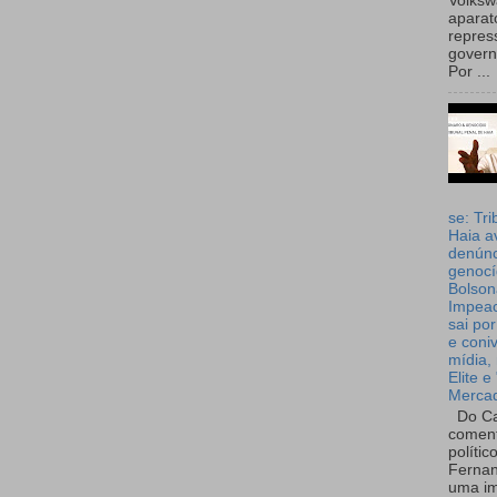
Volks
aparat
repres
governo
Por ...
se: Tri
Haia a
denúnc
genocí
Bolson
Impea
sai por
e coni
mídia, 
Elite e
Merca
Do Ca
coment
polític
Fernan
uma im