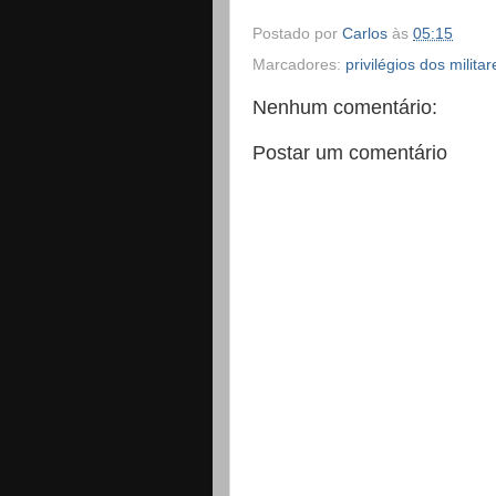
Postado por
Carlos
às
05:15
Marcadores:
privilégios dos militar
Nenhum comentário:
Postar um comentário