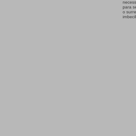
necess
para s
o surr
imbecil