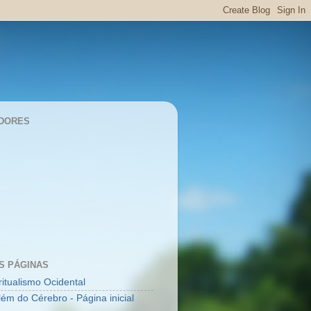
DORES
S PÁGINAS
ritualismo Ocidental
lém do Cérebro - Página inicial