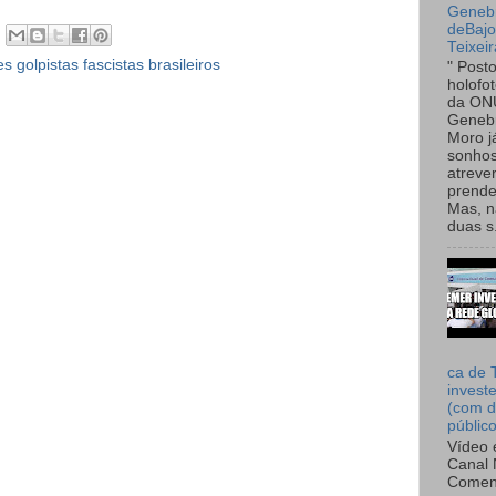
Genebr
deBaj
Teixeir
es golpistas fascistas brasileiros
" Post
holofo
da ON
Genebr
Moro 
sonhos
atreve
prende
Mas, n
duas s.
ca de 
invest
(com d
públic
Vídeo 
Canal 
Comen