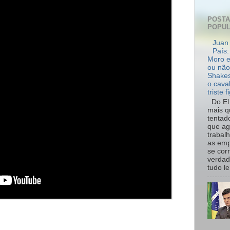
POST
POPU
Juan 
País:
Moro e
ou não
Shakes
o cava
triste f
Do El 
mais q
tentad
que ag
trabal
as emp
se cor
verdad
tudo le.