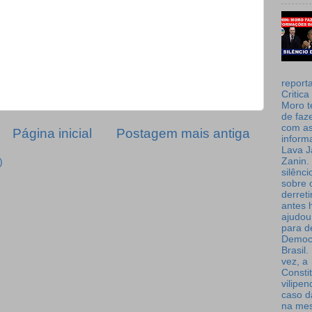
report
Critica
Moro t
de faz
com a
Página inicial
Postagem mais antiga
inform
Lava J
Zanin. 
)
silênc
sobre 
derret
antes 
ajudou
para de
Democ
Brasil
vez, a
Consti
vilipe
caso d
na me