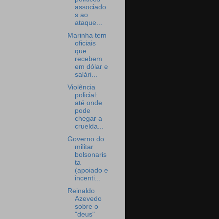
associado
s ao
ataque...
Marinha tem
oficiais
que
recebem
em dólar e
salári...
Violência
policial:
até onde
pode
chegar a
cruelda...
Governo do
militar
bolsonaris
ta
(apoiado e
incenti...
Reinaldo
Azevedo
sobre o
"deus"