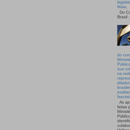
legisla
Maia,
Do Can
Brasil :
do co
Ministé
Públic
sua co
na viol
repres
ditadur
brasile
exalta
fascist
As ap
feitas 
Ministé
Públic
identif
colabo