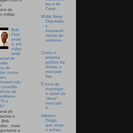
wagen com o
tas e do
o
Centr...
sivo do
 militar.
Mídia Ninja:
Deputado
s
Bob
invariavel
Fern
mente de
ande
extrema-..
s, em
.
vídeo
Como o
análi
sistema
bunal de
político da
valia
direita, o
ia de
mercado
dio contra
fian...
aro.
chment não
É hora de
 covardia...
investigar
vência de
o cartel do
militares,
"deus"
 "O o
mercado
do"
fi...
nal do
Adriano
arista e
Diogo,
o Bob
que viveu
des , mais
e sofreu
portante e