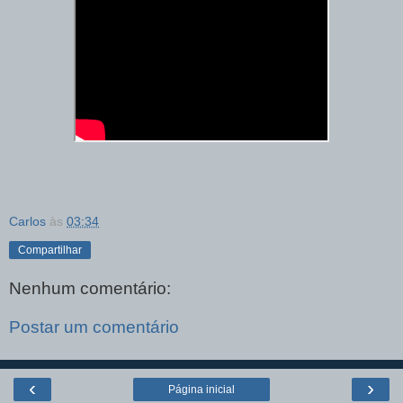
Carlos
às
03:34
Compartilhar
Nenhum comentário:
Postar um comentário
‹
›
Página inicial