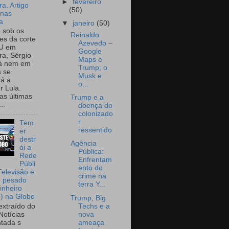
►
fevereiro
a. Artigo
(50)
onas
a
▼
janeiro
(50)
o sob os
Reinaldo
tes da corte
Azevedo –
U em
Google
a, Sérgio
Maps e
já nem em
Trump; o
 se
Musk e
rá a
o...
r Lula.
as últimas
Trump e a
..
doença do
colonizado
r
Tem
ressentido
er
destr
Agência
ói a
Pública:
Rede
Enfrentam
Públi
ento do
Televisão e
crime na
e pesado
terra Y...
inheiro
o) na Globo
Trump, Big
Techs e a
extraído do
nova
Notícias
ameaça
tada s