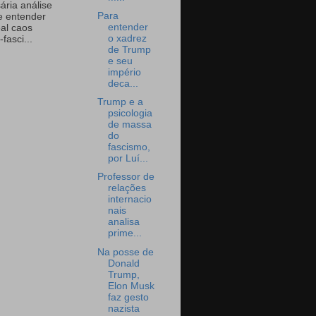
ária análise
Para
e entender
entender
eal caos
o xadrez
-fasci...
de Trump
e seu
império
deca...
Trump e a
psicologia
de massa
do
fascismo,
por Luí...
Professor de
relações
internacio
nais
analisa
prime...
Na posse de
Donald
Trump,
Elon Musk
faz gesto
nazista