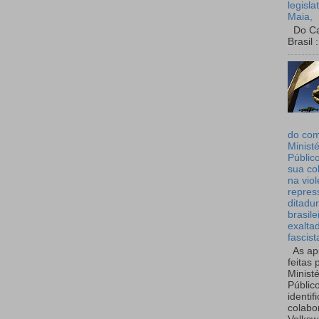
legisla
Maia,
Do Can
Brasil :
do co
Ministé
Públic
sua co
na viol
repres
ditadur
brasile
exalta
fascist
As ap
feitas 
Ministé
Públic
identif
colabo