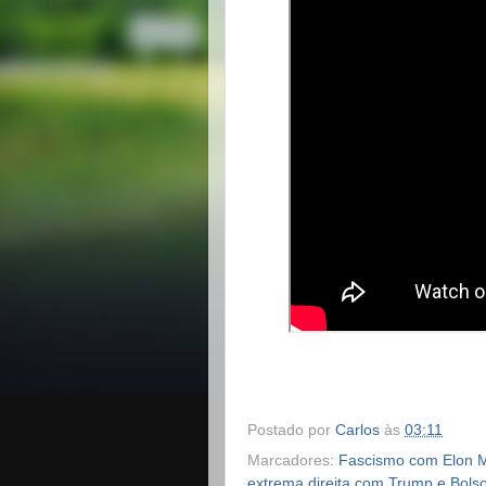
Postado por
Carlos
às
03:11
Marcadores:
Fascismo com Elon 
extrema direita com Trump e Bols