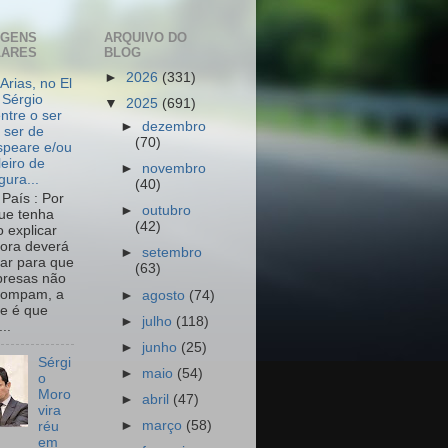
AGENS
ARQUIVO DO
LARES
BLOG
►
2026
(331)
Arias, no El
 Sérgio
▼
2025
(691)
ntre o ser
►
dezembro
 ser de
(70)
peare e/ou
leiro de
►
novembro
igura...
(40)
País : Por
►
outubro
ue tenha
(42)
o explicar
ora deverá
►
setembro
har para que
(63)
resas não
rompam, a
►
agosto
(74)
e é que
►
julho
(118)
..
►
junho
(25)
Sérgi
►
maio
(54)
o
Moro
►
abril
(47)
vira
►
março
(58)
réu
em