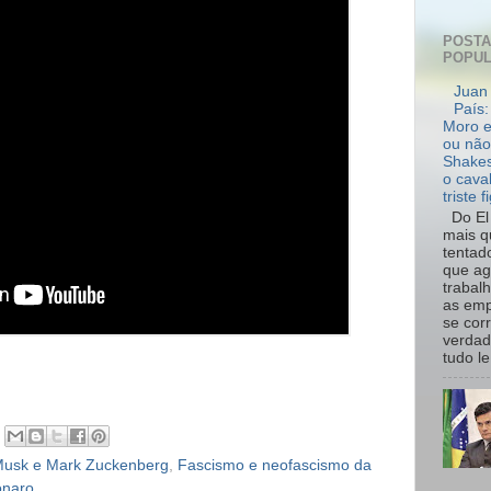
POST
POPU
Juan 
País:
Moro e
ou não
Shakes
o cava
triste f
Do El 
mais q
tentad
que ag
trabal
as emp
se cor
verdad
tudo le.
Musk e Mark Zuckenberg
,
Fascismo e neofascismo da
onaro