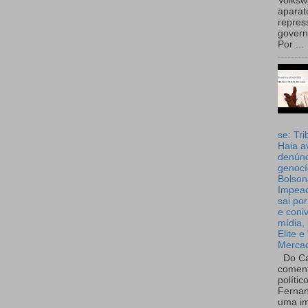
Volks
aparat
repres
governo
Por ...
se: Tri
Haia a
denúnc
genocí
Bolson
Impea
sai por
e coni
mídia, 
Elite e
Merca
Do Ca
coment
polític
Fernan
uma im