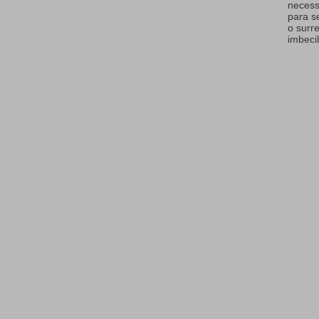
necess
para s
o surr
imbecil