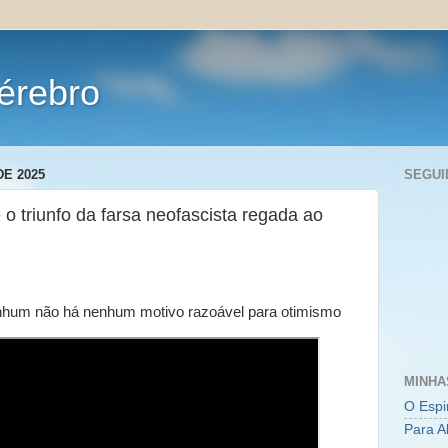
érebro
DE 2025
SEGUI
o triunfo da farsa neofascista regada ao
nhum não há nenhum motivo razoável para otimismo
MINHA
O Espi
Para A