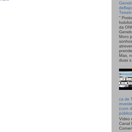
Genebr
deBaj
Teixeir
" Post
holofo
da ON
Genebr
Moro 
sonhos
atreve
prende
Mas, n
duas s.
ca de 
invest
(com d
públic
Vídeo 
Canal 
Comen