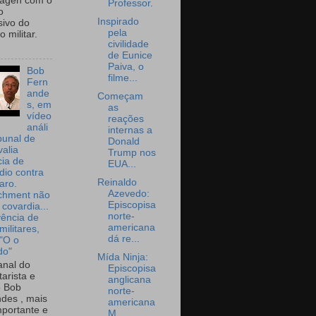
wagen com o
Professor.
o
Inspirado
sivo do
pela
 militar.
civilidade
de Eunice
Paiva, o
Bob
filme...
Fern
ande
Começam
s, em
as
vídeo
reações
análi
internas a
bunal de
Donald
valia
Trump nos
ia de
EUA...
dio contra
Reinaldo
aro.
Azevedo:
chment não
Episcopisa
 covardia...
norte-
vência de
americana
militares,
dá re...
 "O o
do"
Mída Ninja:
nal do
Episcopisa
arista e
anglicana
o Bob
norte-
des , mais
americana
portante e
M...