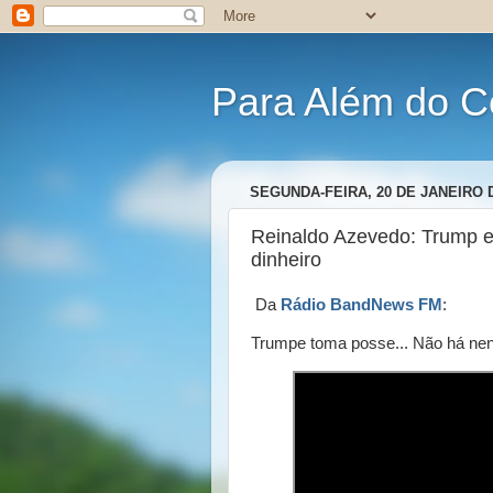
Para Além do C
SEGUNDA-FEIRA, 20 DE JANEIRO 
Reinaldo Azevedo: Trump e 
dinheiro
Da
Rádio BandNews FM
:
Trumpe toma posse... Não há ne