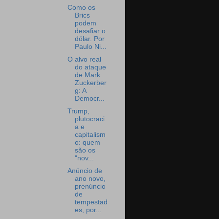
Como os
Brics
podem
desafiar o
dólar. Por
Paulo Ni...
O alvo real
do ataque
de Mark
Zuckerber
g: A
Democr...
Trump,
plutocraci
a e
capitalism
o: quem
são os
"nov...
Anúncio de
ano novo,
prenúncio
de
tempestad
es, por...