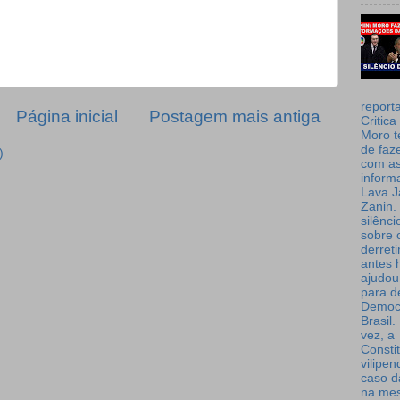
report
Página inicial
Postagem mais antiga
Critica
Moro t
de faz
)
com a
inform
Lava J
Zanin. 
silênc
sobre 
derret
antes 
ajudou
para de
Democ
Brasil
vez, a
Consti
vilipe
caso d
na me