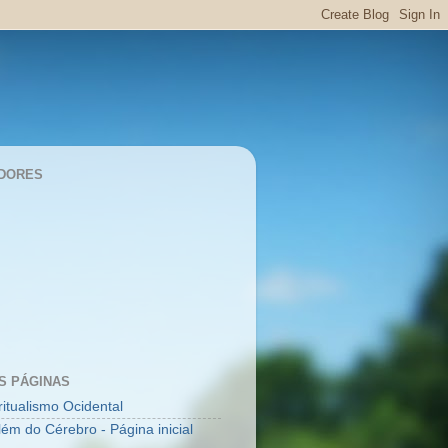
DORES
S PÁGINAS
ritualismo Ocidental
lém do Cérebro - Página inicial