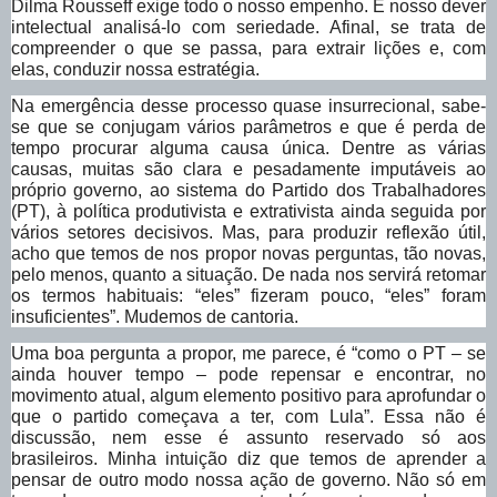
Dilma Rousseff exige todo o nosso empenho. É nosso dever
intelectual analisá-lo com seriedade. Afinal, se trata de
compreender o que se passa, para extrair lições e, com
elas, conduzir nossa estratégia.
Na emergência desse processo quase insurrecional, sabe-
se que se conjugam vários parâmetros e que é perda de
tempo procurar alguma causa única. Dentre as várias
causas, muitas são clara e pesadamente imputáveis ao
próprio governo, ao sistema do Partido dos Trabalhadores
(PT), à política produtivista e extrativista ainda seguida por
vários setores decisivos. Mas, para produzir reflexão útil,
acho que temos de nos propor novas perguntas, tão novas,
pelo menos, quanto a situação. De nada nos servirá retomar
os termos habituais: “eles” fizeram pouco, “eles” foram
insuficientes”. Mudemos de cantoria.
Uma boa pergunta a propor, me parece, é “como o PT – se
ainda houver tempo – pode repensar e encontrar, no
movimento atual, algum elemento positivo para aprofundar o
que o partido começava a ter, com Lula”. Essa não é
discussão, nem esse é assunto reservado só aos
brasileiros. Minha intuição diz que temos de aprender a
pensar de outro modo nossa ação de governo. Não só em