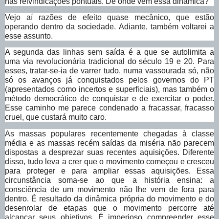
nas reivindicações pontuais. De onde vem essa dinâmica?
Vejo aí razões de efeito quase mecânico, que estão
operando dentro da sociedade. Adiante, também voltarei a
esse assunto.
A segunda das linhas sem saída é a que se autolimita a
uma via revolucionária tradicional do século 19 e 20. Para
esses, tratar-se-ia de varrer tudo, numa vassourada só, não
só os avanços já conquistados pelos governos do PT
(apresentados como incertos e superficiais), mas também o
método democrático de conquistar e de exercitar o poder.
Esse caminho me parece condenado a fracassar, fracasso
cruel, que custará muito caro.
As massas populares recentemente chegadas à classe
média e as massas recém saídas da miséria não parecem
dispostas a desprezar suas recentes aquisições. Diferente
disso, tudo leva a crer que o movimento começou e cresceu
para proteger e para ampliar essas aquisições. Essa
circunstância soma-se ao que a história ensina: a
consciência de um movimento não lhe vem de fora para
dentro. É resultado da dinâmica própria do movimento e do
desenrolar de etapas que o movimento percorre até
alcançar seus objetivos. É imperioso compreender esse