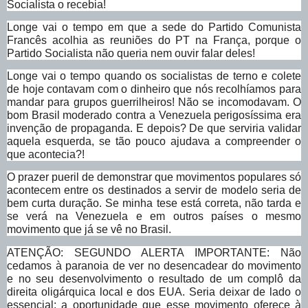
Socialista o recebia!
Longe vai o tempo em que a sede do Partido Comunista
Francês acolhia as reuniões do PT na França, porque o
Partido Socialista não queria nem ouvir falar deles!
Longe vai o tempo quando os socialistas de terno e colete
de hoje contavam com o dinheiro que nós recolhíamos para
mandar para grupos guerrilheiros! Não se incomodavam. O
bom Brasil moderado contra a Venezuela perigosíssima era
invenção de propaganda. E depois? De que serviria validar
aquela esquerda, se tão pouco ajudava a compreender o
que acontecia?!
O prazer pueril de demonstrar que movimentos populares só
acontecem entre os destinados a servir de modelo seria de
bem curta duração. Se minha tese está correta, não tarda e
se verá na Venezuela e em outros países o mesmo
movimento que já se vê no Brasil.
ATENÇÃO: SEGUNDO ALERTA IMPORTANTE: Não
cedamos à paranoia de ver no desencadear do movimento
e no seu desenvolvimento o resultado de um complô da
direita oligárquica local e dos EUA. Seria deixar de lado o
essencial: a oportunidade que esse movimento oferece à