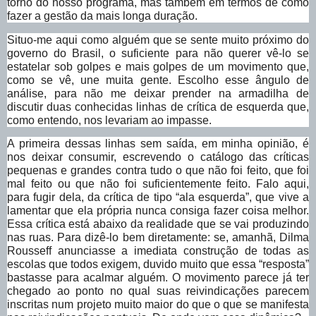
torno do nosso programa, mas também em termos de como
fazer a gestão da mais longa duração.
Situo-me aqui como alguém que se sente muito próximo do
governo do Brasil, o suficiente para não querer vê-lo se
estatelar sob golpes e mais golpes de um movimento que,
como se vê, une muita gente. Escolho esse ângulo de
análise, para não me deixar prender na armadilha de
discutir duas conhecidas linhas de crítica de esquerda que,
como entendo, nos levariam ao impasse.
A primeira dessas linhas sem saída, em minha opinião, é
nos deixar consumir, escrevendo o catálogo das críticas
pequenas e grandes contra tudo o que não foi feito, que foi
mal feito ou que não foi suficientemente feito. Falo aqui,
para fugir dela, da crítica de tipo “ala esquerda”, que vive a
lamentar que ela própria nunca consiga fazer coisa melhor.
Essa crítica está abaixo da realidade que se vai produzindo
nas ruas. Para dizê-lo bem diretamente: se, amanhã, Dilma
Rousseff anunciasse a imediata construção de todas as
escolas que todos exigem, duvido muito que essa “resposta”
bastasse para acalmar alguém. O movimento parece já ter
chegado ao ponto no qual suas reivindicações parecem
inscritas num projeto muito maior do que o que se manifesta