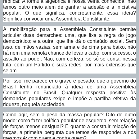
replicar. A fórmula algébrica é nossa velha conhecida: não
temos outro meio além de ganhar a adesão e a iniciativa
popular. O que significa, concretamente, essa ideia?
Significa convocar uma Assembleia Constituinte.
A mobilização para a Assembleia Constituinte permite
articular duas demarches: uma, que fixa a regra do jogo
democrático; e a outra, que lhe dá o conteúdo social. Sem
isso, de mãos vazias, sem arma e de cima para baixo, não
há nem uma remota chance de levar a cabo, com sucesso, o
assalto ao poder. Não, com certeza, se só se conta, nessa
luta, com um Partido e suas redes, por mais extensas que
sejam.
Por isso, me parece erro grave e pesado, que o governo do
Brasil tenha renunciado à ideia de uma Assembleia
Constituinte no Brasil. Qualquer resposta positiva às
demandas populares exige e impõe a partilha efetiva da
riqueza, naquela sociedade.
Como agir, sem o peso da massa popular? Dito de outro
modo: como fazer política popular de esquerda, sem relação
de forças menos desigual? E quanto a construir relação de
forças, a primeira pergunta que temos de responder a nós
mesmos é: com quem e contra quem?