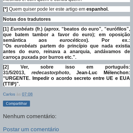
[*]
Quem quiser pode ler este artigo em
espanhol
.
Notas dos tradutores
[1]
Eurobéats
(fr.) (aprox. “beatos do euro”, “eurófilos”,
que batem tambor a favor do euro); em oposição
semântica aos
eurocéticos
). Por ex.:
“Os
eurobéats
partem do princípio que nada existia
antes do euro, reinava a anarquia, andávamos de
carroça puxada por burros etc.”.
[2]
Ver, sobre isso em português:
31/5/2013,
redecastorphoto
,
Jean-Luc Mélenchon:
“URGENTE. Impedir o acordo secreto entre UE e EUA
(TTIP)”
.
Carlos
às
07:08
Compartilhar
Nenhum comentário:
Postar um comentário