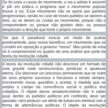
Se for justa a causa do movimento, a via a adotar é assumir
e pôr em prática o programa que o movimento popular
trouxe à luz. Esse movimento não se oporá aos partidos
progressistas, senão no caso de esses partidos se oporem a
eles, ou se derem as costas ao movimento, porque não o
compreendem ou porque não gostam dele, ou porque
desprezam a direção que tome o próprio movimento.
Sei que é paradoxal evocar um modo de avaliar
positivamente, para nosso benefício, um movimento que se
constrói em oposição a governo “nosso”. Meu ponto de vista
só é compreensível no quadro de uma análise que parte da
teoria da revolução cidadã.
A teoria da revolução cidadã não descreve um formato de
uma grande noite revolucionária, primícias e apoteose
eterna. Ela descreve um processo permanente que se nutre
de seus próprios sucessos e fracassos e rebate sempre,
inscrevendo novas questões a acertar, à medida que se
amplia o campo da consciência social e política dos
cidadãos. O objeto desse amadurecimento não é saber
qual, dentre os partidos políticos em confronto, deve ser
apoiado; nem produzir um efeito de balanceio eleitoral sob a
forma de alternâncias políticas. O objeto da revolução