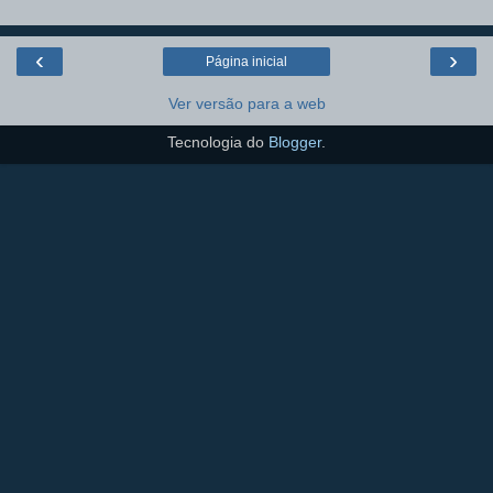
‹
›
Página inicial
Ver versão para a web
Tecnologia do
Blogger
.