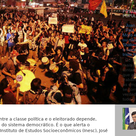
POST
POPU
Juan 
País:
Moro e
ou não
Shakes
o cava
triste f
Do El 
mais q
tentad
que ag
trabal
as emp
se cor
verdad
tudo le.
tre a classe política e o eleitorado depende,
 do sistema democrático. É o que alerta o
 Instituto de Estudos Socioeconômicos (Inesc), José