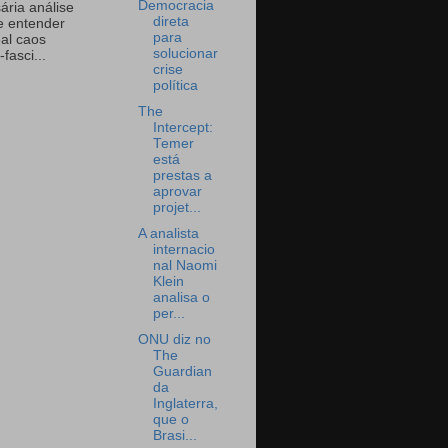
Democracia
ária análise
direta
e entender
para
eal caos
solucionar
-fasci...
crise
política
The
Intercept:
Temer
está
prestas a
aprovar
projet...
A analista
internacio
nal Naomi
Klein
analisa o
per...
ONU diz no
The
Guardian
da
Inglaterra,
que o
Brasi...