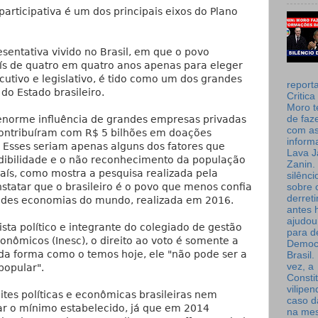
articipativa é um dos principais eixos do Plano
sentativa vivido no Brasil, em que o povo
país de quatro em quatro anos apenas para eleger
utivo e legislativo, é tido como um dos grandes
report
do Estado brasileiro.
Critica
Moro t
de faz
 enorme influência de grandes empresas privadas
com a
 contribuíram com R$ 5 bilhões em doações
inform
 Esses seriam apenas alguns dos fatores que
Lava J
edibilidade e o não reconhecimento da população
Zanin. 
país, como mostra a pesquisa realizada pela
silênc
statar que o brasileiro é o povo que menos confia
sobre 
derret
andes economias do mundo, realizada em 2016.
antes 
ajudou
ista político e integrante do colegiado de gestão
para de
conômicos (Inesc), o direito ao voto é somente a
Democ
a forma como o temos hoje, ele "não pode ser a
Brasil
vez, a
popular".
Consti
vilipe
ites políticas e econômicas brasileiras nem
caso d
ar o mínimo estabelecido, já que em 2014
na me