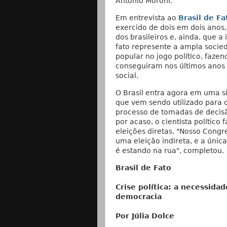
Antônio Moroni.
Em entrevista ao
Brasil de Fa
exercido de dois em dois anos
dos brasileiros e, ainda, que
fato represente a ampla soci
popular no jogo político, fazen
conseguiram nos últimos anos
social.
O Brasil entra agora em uma s
que vem sendo utilizado para d
processo de tomadas de decisã
por acaso, o cientista político
eleições diretas. "Nosso Cong
uma eleição indireta, e a únic
é estando na rua", completou.
Brasil de Fato
Crise política: a necessida
democracia
Por Júlia Dolce