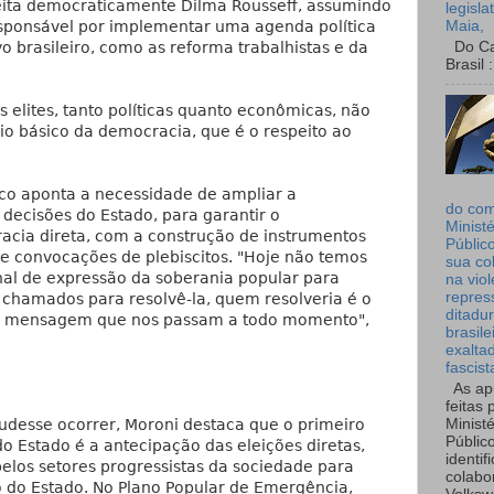
leita democraticamente Dilma Rousseff, assumindo
legisla
Maia,
sponsável por implementar uma agenda política
Do Can
vo brasileiro, como as reforma trabalhistas e da
Brasil :
 elites, tanto políticas quanto econômicas, não
o básico da democracia, que é o respeito ao
tico aponta a necessidade de ampliar a
do co
decisões do Estado, para garantir o
Ministé
cia direta, com a construção de instrumentos
Públic
e convocações de plebiscitos. "Hoje não temos
sua co
al de expressão da soberania popular para
na viol
repres
 chamados para resolvê-la, quem resolveria é o
ditadur
a é a mensagem que nos passam a todo momento",
brasile
exalta
fascist
As ap
feitas 
pudesse ocorrer, Moroni destaca que o primeiro
Ministé
Públic
o Estado é a antecipação das eleições diretas,
identif
los setores progressistas da sociedade para
colabo
 do Estado. No Plano Popular de Emergência,