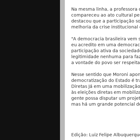
Na mesma linha, a professora 
compareceu ao ato cultural pel
destacou que a participação so
melhoria da crise instituciona
"A democracia brasileira vem 
eu acredito em uma democracia
participação ativa da socieda
legitimidade nenhuma para faze
a vontade do povo ser respeit
Nesse sentido que Moroni apon
democratização do Estado é t
Diretas Já em uma mobilização
às eleições diretas em mobiliz
gente possa disputar um projet
mas há um grande potencial de
Edição: Luiz Felipe Albuquerqu