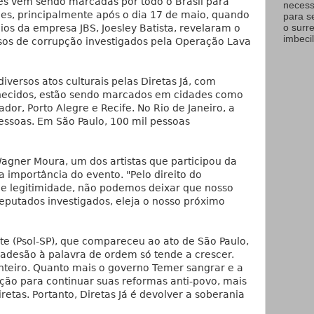
es vêm sendo marcadas por todo o Brasil para
necess
ões, principalmente após o dia 17 de maio, quando
para s
o surr
os da empresa JBS, Joesley Batista, revelaram o
imbecil
os de corrupção investigados pela Operação Lava
iversos atos culturais pelas Diretas Já, com
nhecidos, estão sendo marcados em cidades como
ador, Porto Alegre e Recife. No Rio de Janeiro, a
essoas. Em São Paulo, 100 mil pessoas
Wagner Moura, um dos artistas que participou da
a importância do evento. "Pelo direito do
é de legitimidade, não podemos deixar que nosso
putados investigados, eleja o nosso próximo
te (Psol-SP), que compareceu ao ato de São Paulo,
 adesão à palavra de ordem só tende a crescer.
 inteiro. Quanto mais o governo Temer sangrar e a
lução para continuar suas reformas anti-povo, mais
retas. Portanto, Diretas Já é devolver a soberania