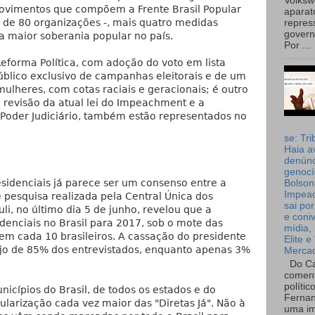
Volks
vimentos que compõem a Frente Brasil Popular
aparat
s de 80 organizações -, mais quatro medidas
repres
governo
 maior soberania popular no país.
Por ...
forma Política, com adoção do voto em lista
úblico exclusivo de campanhas eleitorais e de um
lheres, com cotas raciais e geracionais; é outro
 revisão da atual lei do Impeachment e a
Poder Judiciário, também estão representados no
se: Tri
Haia a
denúnc
genocí
sidenciais já parece ser um consenso entre a
Bolson
Impea
 pesquisa realizada pela Central Única dos
sai por
li, no último dia 5 de junho, revelou que a
e coni
denciais no Brasil para 2017, sob o mote das
mídia, 
9 em cada 10 brasileiros. A cassação do presidente
Elite e
ejo de 85% dos entrevistados, enquanto apenas 3%
Merca
Do Ca
coment
polític
cípios do Brasil, de todos os estados e do
Fernan
opularização cada vez maior das "Diretas Já". Não à
uma im