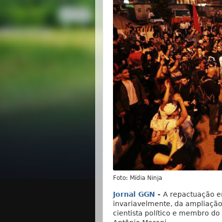
Foto: Mídia Ninja
Jornal GGN
-
A repactuação en
invariavelmente, da ampliação
cientista político e membro do