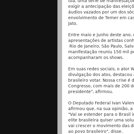
toa, uma série de manifestaçõ
exigir a antecipação das eleiç
áudios vazados por um dos sóci
envolvimento de Temer em cas
Jato.
Entre maio e junho deste ano, d
apresentações de artistas co
Rio de Janeiro, São Paulo, Salv
manifestação reuniu 150 mil p
acompanharam os shows.
Em suas redes sociais, o ator 
divulgação dos atos, destacou 
brasileiro votar. Nossa crise 
Congresso, com mais de 200 de
presidente", afirmou.
O Deputado Federal Ivan Valen
afirmou que, na sua opinião, a
"Vai se estender para o Brasil
elite brasileira quiser uma so
vai crescer o movimento das di
ao povo brasileiro", disse.