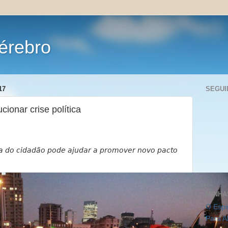
érebro
17
SEGUI
cionar crise política
ta do cidadão pode ajudar a promover novo pacto
MINHA
O Espi
Para A