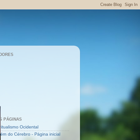
DORES
S PÁGINAS
ritualismo Ocidental
lém do Cérebro - Página inicial