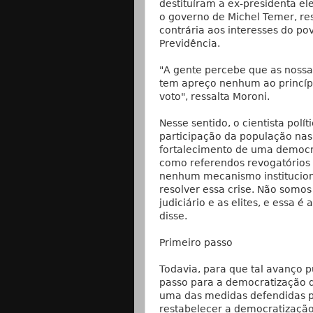
destituíram a ex-presidenta e
o governo de Michel Temer, re
contrária aos interesses do po
Previdência.
"A gente percebe que as nossas
tem apreço nenhum ao princípi
voto", ressalta Moroni.
Nesse sentido, o cientista polí
participação da população nas 
fortalecimento de uma democra
como referendos revogatórios 
nenhum mecanismo institucion
resolver essa crise. Não somos
judiciário e as elites, e ess
disse.
Primeiro passo
Todavia, para que tal avanço 
passo para a democratização d
uma das medidas defendidas pe
restabelecer a democratização