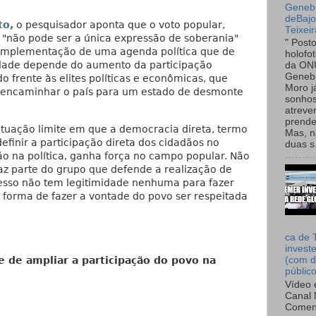
Genebr
deBaj
to,
o pesquisador aponta que o voto popular,
Teixeir
, "não pode ser a única expressão de soberania"
" Post
 a implementação de uma agenda política que de
holofo
edade depende do aumento da participação
da ON
Genebr
do frente às elites políticas e econômicas, que
Moro 
 encaminhar o país para um estado de desmonte
sonhos
atreve
prende
ituação limite em que a democracia direta, termo
Mas, n
efinir a participação direta dos cidadãos no
duas s.
o na política, ganha força no campo popular. Não
 faz parte do grupo que defende a realização de
resso não tem legitimidade nenhuma para fazer
a forma de fazer a vontade do povo ser respeitada
ca de 
invest
de de ampliar a participação do povo na
(com d
públic
Vídeo 
Canal 
Comen