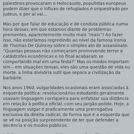
palestinos provocaram o Holocausto, populistas europeus
podem dizer que o influxo de refugiados é orquestrado por
judeus, e por aí vai…
Mas por que falar de educação e de conduta pública numa
hora dessas, em que estamos diante de problemas
prementes, aparentemente muito mais “reais”? Ao fazer
isso, não estaríamos regredindo ao nível da famosa ironia
de Thomas De Quincey sobre o simples ato de assassinato:
“Quantas pessoas não começaram promovendo terror e
catástrofes econômicas e no final acabaram se
comportando mal em uma festa?” Mas os modos importam
sim – em situações tensas, eles são uma questão de vida ou
morte, a linha divisória sutil que separa a civilização da
barbárie.
Nos anos 1960, vulgaridades ocasionais eram associadas à
esquerda política: revolucionários estudantis geralmente
usavam linguagem corriqueira para enfatizar sua distância
em relação à política oficial, com seu jargão polido. Hoje, a
linguagem vulgar é praticamente uma prerrogativa
exclusiva da direita radical, de forma que é a esquerda que
se vê na posição surpreendente de ter que defender a
decência e os modos públicos.