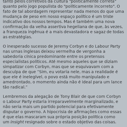
tanto pelos corretivos da cultura "politicamente correta"
quanto pelo jogo populista do "políticamente incorreto". O
fato de tal abordagem representar nada menos do que uma
mudança de peso em nosso espaço político é um triste
indicativo dos nossos tempos. Mas é também uma nova
confirmação da velha assertiva hegeliana de que, às vezes,
a franqueza ingênua é a mais devastadora e sagaz de todas
as estratégias.
O inesperado sucesso de Jeremy Corbyn e do Labour Party
nas urnas inglesas deixou vermelha de vergonha a
sabedoria cínica predominante entre os pretensos
especialistas políticos. Até mesmo aqueles que se diziam
simpatizar com Corbyn, mas que se esquivavam com a
desculpa de que “Sim, eu votaria nele, mas a realidade é
que ele é inelegível, o povo está muito manipulado e
amedrontado, o momento ainda não é ideal para um lance
tão radical.”
Lembremos da alegação de Tony Blair de que com Corbyn
o Labour Party estaria irreparavelmente marginalizado, e
não seria mais um partido potencial para efetivamente
disputar o governo. A hipocrisia de afirmações como essas
é que elas mascaram sua própria posição política como
um
insight
resignado sobre o estado objetivo das coisas.