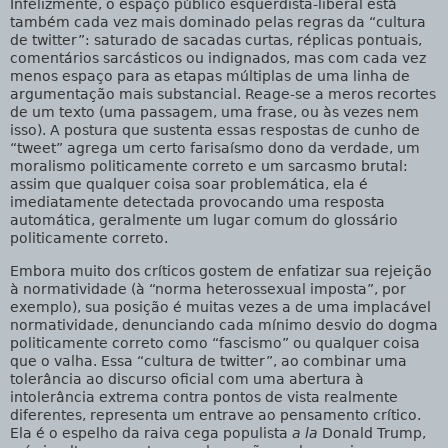
Infelizmente, o espaço público esquerdista-liberal está
também cada vez mais dominado pelas regras da “cultura
de twitter”: saturado de sacadas curtas, réplicas pontuais,
comentários sarcásticos ou indignados, mas com cada vez
menos espaço para as etapas múltiplas de uma linha de
argumentação mais substancial. Reage-se a meros recortes
de um texto (uma passagem, uma frase, ou às vezes nem
isso). A postura que sustenta essas respostas de cunho de
“tweet” agrega um certo farisaísmo dono da verdade, um
moralismo politicamente correto e um sarcasmo brutal:
assim que qualquer coisa soar problemática, ela é
imediatamente detectada provocando uma resposta
automática, geralmente um lugar comum do glossário
politicamente correto.
Embora muito dos críticos gostem de enfatizar sua rejeição
à normatividade (à “norma heterossexual imposta”, por
exemplo), sua posição é muitas vezes a de uma implacável
normatividade, denunciando cada mínimo desvio do dogma
politicamente correto como “fascismo” ou qualquer coisa
que o valha. Essa “cultura de twitter”, ao combinar uma
tolerância ao discurso oficial com uma abertura à
intolerância extrema contra pontos de vista realmente
diferentes, representa um entrave ao pensamento crítico.
Ela é o espelho da raiva cega populista
a la
Donald Trump,