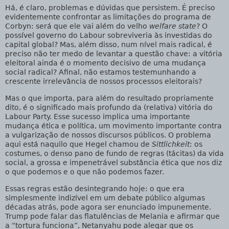
Há, é claro, problemas e dúvidas que persistem. É preciso
evidentemente confrontar as limitações do programa de
Corbyn: será que ele vai além do velho
welfare state
? O
possível governo do Labour sobreviveria às investidas do
capital global? Mas, além disso, num nível mais radical, é
preciso não ter medo de levantar a questão chave: a vitória
eleitoral ainda é o momento decisivo de uma mudança
social radical? Afinal, não estamos testemunhando a
crescente irrelevância de nossos processos eleitorais?
Mas o que importa, para além do resultado propriamente
dito, é o significado mais profundo da (relativa) vitória do
Labour Party. Esse sucesso implica uma importante
mudança ética e política, um movimento importante contra
a vulgarização de nossos discursos públicos. O problema
aqui está naquilo que Hegel chamou de
Sittlichkeit
: os
costumes, o denso pano de fundo de regras (tácitas) da vida
social, a grossa e impenetrável substância ética que nos diz
o que podemos e o que não podemos fazer.
Essas regras estão desintegrando hoje: o que era
simplesmente indizível em um debate público algumas
décadas atrás, pode agora ser enunciado impunemente.
Trump pode falar das flatulências de Melania e afirmar que
a “tortura funciona”, Netanyahu pode alegar que os