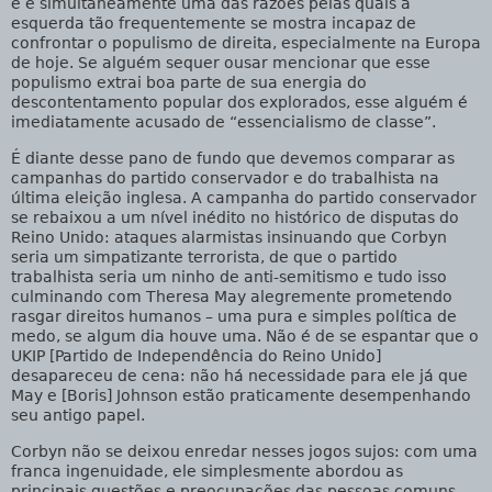
e é simultaneamente uma das razões pelas quais a
esquerda tão frequentemente se mostra incapaz de
confrontar o populismo de direita, especialmente na Europa
de hoje. Se alguém sequer ousar mencionar que esse
populismo extrai boa parte de sua energia do
descontentamento popular dos explorados, esse alguém é
imediatamente acusado de “essencialismo de classe”.
É diante desse pano de fundo que devemos comparar as
campanhas do partido conservador e do trabalhista na
última eleição inglesa. A campanha do partido conservador
se rebaixou a um nível inédito no histórico de disputas do
Reino Unido: ataques alarmistas insinuando que Corbyn
seria um simpatizante terrorista, de que o partido
trabalhista seria um ninho de anti-semitismo e tudo isso
culminando com Theresa May alegremente prometendo
rasgar direitos humanos – uma pura e simples política de
medo, se algum dia houve uma. Não é de se espantar que o
UKIP [Partido de Independência do Reino Unido]
desapareceu de cena: não há necessidade para ele já que
May e [Boris] Johnson estão praticamente desempenhando
seu antigo papel.
Corbyn não se deixou enredar nesses jogos sujos: com uma
franca ingenuidade, ele simplesmente abordou as
principais questões e preocupações das pessoas comuns,