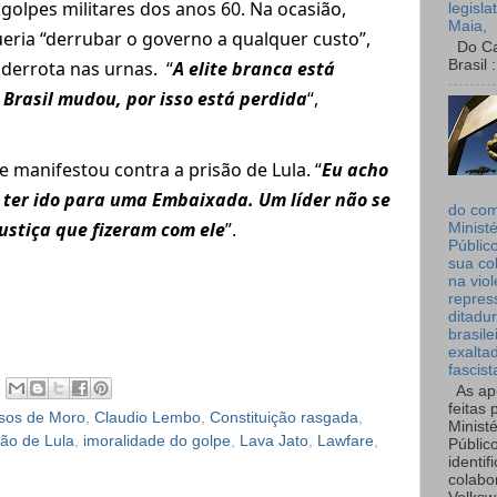
olpes militares dos anos 60. Na ocasião,
legisla
Maia,
eria “derrubar o governo a qualquer custo”,
Do Can
Brasil :
derrota nas urnas. “
A elite branca está
 Brasil mudou, por isso está perdida
“,
manifestou contra a prisão de Lula. “
Eu acho
a ter ido para uma Embaixada. Um líder não se
do co
ustiça que fizeram com ele
”.
Ministé
Públic
sua co
na viol
repres
ditadur
brasile
exalta
fascist
As ap
feitas 
sos de Moro
,
Claudio Lembo
,
Constituição rasgada
,
Ministé
são de Lula
,
imoralidade do golpe
,
Lava Jato
,
Lawfare
,
Públic
identif
colabo