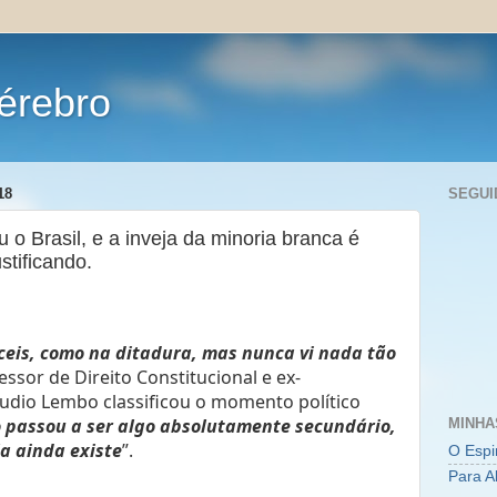
érebro
18
SEGUI
 o Brasil, e a inveja da minoria branca é
tificando.
fíceis, como na ditadura, mas nunca vi nada tão
essor de Direito Constitucional e ex-
udio Lembo classificou o momento político
o passou a ser algo absolutamente secundário,
MINHA
a ainda existe
”.
O Espi
Para A