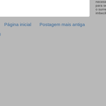
necess
para s
o surr
imbecil
Página inicial
Postagem mais antiga
)