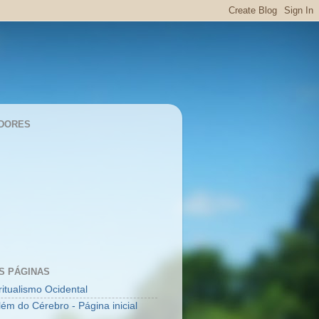
DORES
S PÁGINAS
ritualismo Ocidental
lém do Cérebro - Página inicial