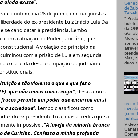
a ainda existe
”.
Genebr
deBaj
aulo ontem, dia 28 de junho, em que juristas
Teixeir
" Post
liberdade do ex-presidente Luiz Inácio Lula Da
holofo
da ON
de se candidatar à presidência, Lembo
Genebr
 com a atuação do Poder Judiciário, que
Moro 
sonhos
nconstitucional. A violação do princípio da
atreve
prende
 culminou com a prisão de Lula em segunda
Mas, n
emplo claro da despreocupação do judiciário
duas s.
nstitucionais.
ituição e tão violento o que o que fez o
TF), que não temos como reagir
”, desabafou o
 fracos perante um poder que encerrou em si
ca de 
ra a sociedade
”. Lembo classificou como
invest
(com d
ados do ex-presidente Lula, mas acredita que a
públic
camente impossível. “
A inveja da minoria branca
Vídeo 
Canal 
lo de Curitiba. Confesso a minha profunda
Comen