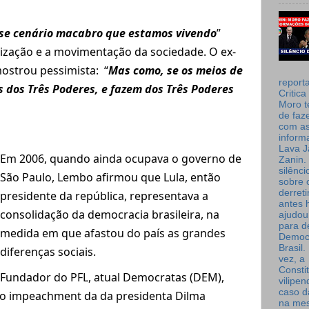
se cenário macabro que estamos vivendo
”
tização e a movimentação da sociedade. O ex-
ostrou pessimista: “
Mas como, se os meios de
report
dos Três Poderes, e fazem dos Três Poderes
Critica
Moro t
de faz
com a
inform
Lava J
Em 2006, quando ainda ocupava o governo de
Zanin. 
silênc
São Paulo, Lembo afirmou que Lula, então
sobre 
derret
presidente da república, representava a
antes 
consolidação da democracia brasileira, na
ajudou
para de
medida em que afastou do país as grandes
Democ
Brasil
diferenças sociais.
vez, a
Consti
Fundador do PFL, atual Democratas (DEM),
vilipe
caso d
 o impeachment da da presidenta Dilma
na me