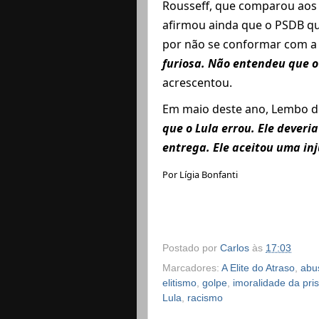
Rousseff, que comparou aos g
afirmou ainda que o PSDB qu
por não se conformar com a 
furiosa. Não entendeu que o
acrescentou.
Em maio deste ano, Lembo de 
que o Lula errou. Ele deveri
entrega. Ele aceitou uma inj
Por Lígia Bonfanti
Postado por
Carlos
às
17:03
Marcadores:
A Elite do Atraso
,
abu
elitismo
,
golpe
,
imoralidade da pri
Lula
,
racismo