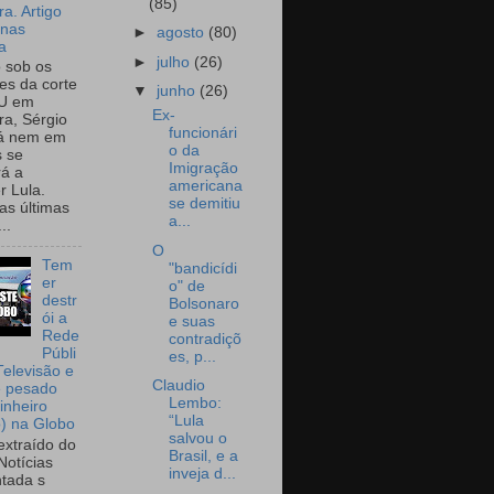
(85)
a. Artigo
onas
►
agosto
(80)
a
►
julho
(26)
o sob os
tes da corte
▼
junho
(26)
U em
Ex-
a, Sérgio
funcionári
já nem em
o da
 se
Imigração
rá a
americana
r Lula.
se demitiu
as últimas
a...
..
O
Tem
"bandicídi
er
o" de
destr
Bolsonaro
ói a
e suas
Rede
contradiçõ
Públi
es, p...
Televisão e
Claudio
e pesado
Lembo:
inheiro
“Lula
o) na Globo
salvou o
extraído do
Brasil, e a
Notícias
inveja d...
tada s