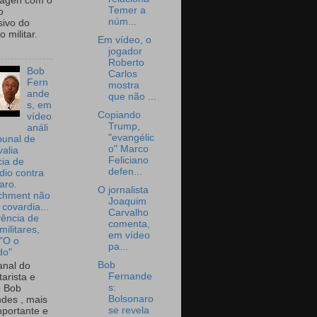
wagen com o
Temer a
o
núm...
sivo do
 militar.
Em vídeo, o
jogador
Roberto
Bob
Carlos
Fern
mostra
ande
que não ...
s, em
Copiando
vídeo
Trump,
análi
"evangélic
bunal de
o" Marco
valia
Feliciano
ia de
defen...
dio contra
aro.
O jornalista
chment não
Joaquim
 covardia...
Carvalho
vência de
comenta,
militares,
em vídeo
 "O o
pa...
do"
Bob
nal do
Fernande
arista e
s:
o Bob
Bolsonaro
des , mais
se revela
portante e