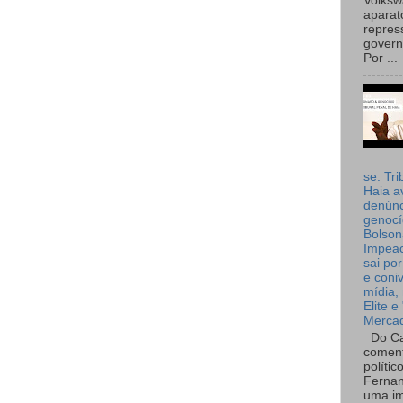
Volks
aparat
repres
governo
Por ...
se: Tri
Haia a
denúnc
genocí
Bolson
Impea
sai por
e coni
mídia, 
Elite e
Merca
Do Ca
coment
polític
Fernan
uma im