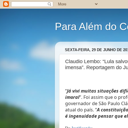
Para Além do C
SEXTA-FEIRA, 29 DE JUNHO DE 20
Claudio Lembo: “Lula salvou
imensa”. Reportagem do Jus
“
Já vivi muitas situações di
imoral
”. Foi assim que o prof
governador de São Paulo Clá
atual do país. “
A constituiçã
é ingenuidade pensar que el
Do
Justificando
: