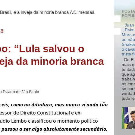
POST
POPU
Juan 
País:
18
Moro e
ou não
Shakes
o: “Lula salvou o
o cava
triste f
veja da minoria branca
Do El 
mais q
tentad
que ag
trabal
as emp
se cor
o Estado de São Paulo
verdad
tudo le.
fíceis, como na ditadura, mas nunca vi nada tão
essor de Direito Constitucional e ex-
udio Lembo classificou o momento político
o passou a ser algo absolutamente secundário,