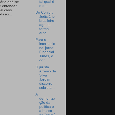
tal qual é
ária análise
e di...
e entender
eal caos
Do Conjur:
-fasci...
Judiciário
brasileiro
age de
forma
auto...
Para o
internacio
nal jornal
Financial
Times, o
ogr...
O jurista
Afrânio da
Silva
Jardim
discorre
sobre a...
A
demoniza
ção da
política e
a busca
do “novo”