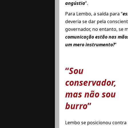
angústia
”.
Para Lembo, a saída para “
es
deveria se dar pela conscien
governador, no entanto, se m
comunicação estão nas mãos 
um mero instrumento?
”
“
Sou
conservador,
mas não sou
burro
”
Lembo se posicionou contra