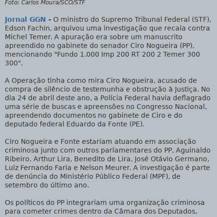
Foto: Carlos Moura/SCO/STF
Jornal GGN
-
O ministro do Supremo Tribunal Federal (STF),
Edson Fachin, arquivou uma investigação que recaia contra
Michel Temer. A apuração era sobre um manuscrito
apreendido no gabinete do senador Ciro Nogueira (PP),
mencionando "Fundo 1.000 Imp 200 RT 200 2 Temer 300
300".
A Operação tinha como mira Ciro Nogueira, acusado de
compra de silêncio de testemunha e obstrução à Justiça. No
dia 24 de abril deste ano, a Polícia Federal havia deflagrado
uma série de buscas e apreensões no Congresso Nacional,
apreendendo documentos no gabinete de Ciro e do
deputado federal Eduardo da Fonte (PE).
Ciro Nogueira e Fonte estariam atuando em associação
criminosa junto com outros parlamentares do PP, Aguinaldo
Ribeiro, Arthur Lira, Benedito de Lira, José Otávio Germano,
Luiz Fernando Faria e Nelson Meurer. A investigação é parte
de denúncia do Ministério Público Federal (MPF), de
setembro do último ano.
Os políticos do PP integrariam uma organização criminosa
para cometer crimes dentro da Câmara dos Deputados,