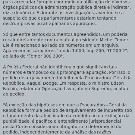
para arrecadar "propina por meio da utilização de diversos
órgãos públicos da administração pública direta e indireta",
diz a denúncia. E durante as investigações, aventou-se a
suspeita de que os parlamentares estariam tentando
destruir provas ou atrapalhar as apurações.
Só que entre tantos documentos apreendidos, um poderia
recair diretamente contra o atual presidente Michel Temer.
Ele é relacionado ao lado de números em um arquivo.
Aparecem os caracteres "fundo 1.000, Imp 200, RT 200 2",
ao lado de "Temer 300 300".
A Polícia Federal não identificou o que significam tais
números e tampouco quis prolongar a apuração. Por isso, o
pedido de arquivamento foi feito pela Procuradora-Geral da
República, Raquel Dodge. Em resposta, o ministro Edson
Fachin, relator da Operação Lava Jato no Supremo, acatou
ao pedido.
"À exceção das hipóteses em que a Procuradora-Geral da
República formula pedido de arquivamento de inquérito sob
o fundamento da atipicidade da conduta ou da extinção da
punibilidade, é pacífico o entendimento jurisprudencial
desta Corte considerando obrigatório o deferimento do
pedido, independentemente da análise das razões