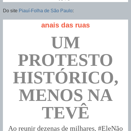
Do site
Piauí-Folha de São Paulo
:
anais das ruas
UM
PROTESTO
HISTÓRICO,
MENOS NA
TEVÊ
Ao reunir dezenas de milhares, #EleNão