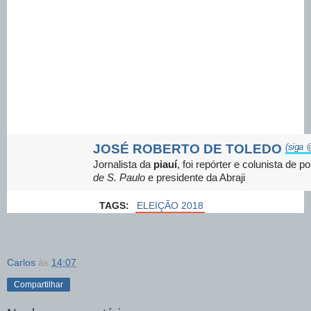
JOSÉ ROBERTO DE TOLEDO
(siga 
Jornalista da
piauí
, foi repórter e colunista de po
de S. Paulo
e presidente da Abraji
TAGS:
ELEIÇÃO 2018
Carlos
às
14:07
Compartilhar