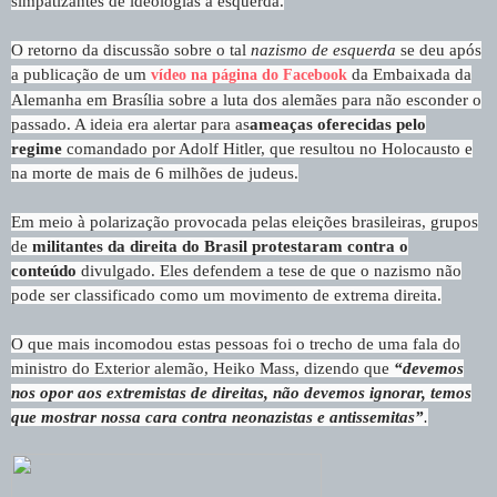
simpatizantes de ideologias à esquerda.
O retorno da discussão sobre o tal
nazismo de esquerda
se deu após
a publicação de um
da Embaixada da
vídeo na página do Facebook
Alemanha em Brasília sobre a luta dos alemães para não esconder o
passado. A ideia era alertar para as
ameaças oferecidas pelo
regime
comandado por Adolf Hitler, que resultou no Holocausto e
na morte de mais de 6 milhões de judeus.
Em meio à polarização provocada pelas eleições brasileiras, grupos
de
militantes da direita do Brasil protestaram contra o
conteúdo
divulgado. Eles defendem a tese de que o nazismo não
pode ser classificado como um movimento de extrema direita.
O que mais incomodou estas pessoas foi o trecho de uma fala do
ministro do Exterior alemão, Heiko Mass, dizendo que
“devemos
nos opor aos extremistas de direitas, não devemos ignorar, temos
que mostrar nossa cara contra neonazistas e antissemitas”
.