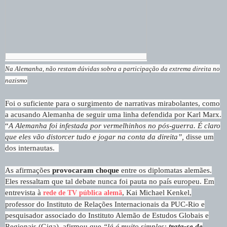
Na Alemanha, não restam dúvidas sobra a participação da extrema direita no
nazismo
Foi o suficiente para o surgimento de narrativas mirabolantes, como
a acusando Alemanha de seguir uma linha defendida por Karl Marx.
“
A Alemanha foi infestada por vermelhinhos no pós-guerra. É claro
que eles vão distorcer tudo e jogar na conta da direita”,
disse um
dos internautas.
As afirmações
provocaram choque
entre os diplomatas alemães.
Eles ressaltam que tal debate nunca foi pauta no país europeu. Em
entrevista à
, Kai Michael Kenkel,
rede de TV pública alemã
professor do Instituto de Relações Internacionais da PUC-Rio e
pesquisador associado do Instituto Alemão de Estudos Globais e
Regionais (Giga), afirmou que
“lá é muito simples:
trata-se de