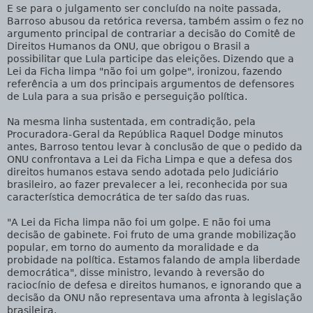
E se para o julgamento ser concluído na noite passada,
Barroso abusou da retórica reversa, também assim o fez no
argumento principal de contrariar a decisão do Comitê de
Direitos Humanos da ONU, que obrigou o Brasil a
possibilitar que Lula participe das eleições. Dizendo que a
Lei da Ficha limpa "não foi um golpe", ironizou, fazendo
referência a um dos principais argumentos de defensores
de Lula para a sua prisão e perseguição política.
Na mesma linha sustentada, em contradição, pela
Procuradora-Geral da República Raquel Dodge minutos
antes, Barroso tentou levar à conclusão de que o pedido da
ONU confrontava a Lei da Ficha Limpa e que a defesa dos
direitos humanos estava sendo adotada pelo Judiciário
brasileiro, ao fazer prevalecer a lei, reconhecida por sua
característica democrática de ter saído das ruas.
"A Lei da Ficha limpa não foi um golpe. E não foi uma
decisão de gabinete. Foi fruto de uma grande mobilização
popular, em torno do aumento da moralidade e da
probidade na política. Estamos falando de ampla liberdade
democrática", disse ministro, levando à reversão do
raciocínio de defesa e direitos humanos, e ignorando que a
decisão da ONU não representava uma afronta à legislação
brasileira.