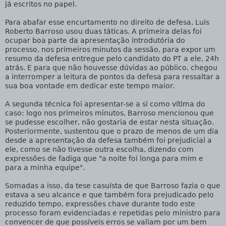
já escritos no papel.
Para abafar esse encurtamento no direito de defesa, Luis
Roberto Barroso usou duas táticas. A primeira delas foi
ocupar boa parte da apresentação introdutória do
processo, nos primeiros minutos da sessão, para expor um
resumo da defesa entregue pelo candidato do PT a ele, 24h
atrás. E para que não houvesse dúvidas ao público, chegou
a interromper a leitura de pontos da defesa para ressaltar a
sua boa vontade em dedicar este tempo maior.
A segunda técnica foi apresentar-se a si como vítima do
caso: logo nos primeiros minutos, Barroso mencionou que
se pudesse escolher, não gostaria de estar nesta situação.
Posteriormente, sustentou que o prazo de menos de um dia
desde a apresentação da defesa também foi prejudicial a
ele, como se não tivesse outra escolha, dizendo com
expressões de fadiga que "a noite foi longa para mim e
para a minha equipe".
Somadas a isso, da tese casuísta de que Barroso fazia o que
estava a seu alcance e que também fora prejudicado pelo
reduzido tempo, expressões chave durante todo este
processo foram evidenciadas e repetidas pelo ministro para
convencer de que possíveis erros se valiam por um bem