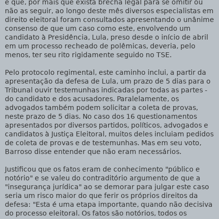
e que, por mais que exista brecha legal para se omitir ou
não as seguir, ao longo deste mês diversos especialistas em
direito eleitoral foram consultados apresentando o unânime
consenso de que um caso como este, envolvendo um
candidato à Presidência, Lula, preso desde o início de abril
em um processo recheado de polêmicas, deveria, pelo
menos, ter seu rito rigidamente seguido no TSE.
Pelo protocolo regimental, este caminho inclui, a partir da
apresentação da defesa de Lula, um prazo de 5 dias para o
Tribunal ouvir testemunhas indicadas por todas as partes -
do candidato e dos acusadores. Paralelamente, os
advogados também podem solicitar a coleta de provas,
neste prazo de 5 dias. No caso dos 16 questionamentos
apresentados por diversos partidos, políticos, advogados e
candidatos à Justiça Eleitoral, muitos deles incluiam pedidos
de coleta de provas e de testemunhas. Mas em seu voto,
Barroso disse entender que não eram necessários.
Justificou que os fatos eram de conhecimento "público e
notório" e se valeu do contraditório argumento de que a
"insegurança jurídica" ao se demorar para julgar este caso
seria um risco maior do que ferir os próprios direitos da
defesa: "Esta é uma etapa importante, quando não decisiva
do processo eleitoral. Os fatos são notórios, todos os