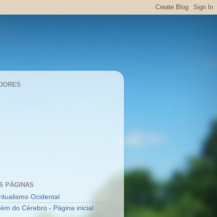
DORES
S PÁGINAS
ritualismo Ocidental
lém do Cérebro - Página inicial