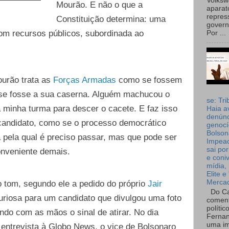
Volks
Mourão. E não o que a
aparat
repres
Constituição determina: uma
governo
com recursos públicos, subordinada ao
Por ...
ourão trata as
Forças Armadas
como se fossem
se fosse a sua caserna. Alguém machucou o
se: Tri
 minha turma para descer o cacete. E faz isso
Haia a
denúnc
 candidato, como se o processo democrático
genocí
Bolson
 pela qual é preciso passar, mas que pode ser
Impea
sai por
onveniente demais.
e coni
mídia, 
Elite e
Merca
o tom, segundo ele a pedido do próprio
Jair
Do Ca
uriosa para um candidato que divulgou uma foto
coment
polític
ndo com as mãos o sinal de atirar. No dia
Fernan
uma im
 entrevista à Globo News, o vice de Bolsonaro