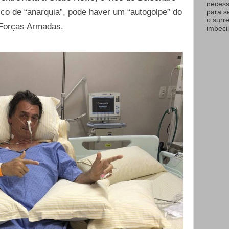
necess
ico de “anarquia”, pode haver um “autogolpe” do
para s
o surr
 Forças Armadas.
imbecil