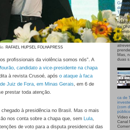
Genebr
deBaj
Teixeir
" Post
holofo
da ON
Genebr
Moro 
sonhos
atreve
ão.
RAFAEL HUPSEL
FOLHAPRESS
prende
Mas, n
os profissionais da violência somos nós”. A
duas s.
ourão, candidato a vice-presidente na chapa
 dita à revista Crusoé, após
o ataque à faca
 de Juiz de Fora, em Minas Gerais
, em 6 de
e prestar toda atenção.
ca de 
invest
(com d
 chegado à presidência no Brasil. Mas o mais
públic
Vídeo 
ação nos conta sobre a chapa que, sem
Lula
,
Canal 
tenções de voto para a disputa presidencial das
Comen