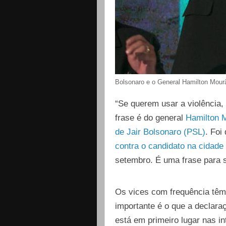
Bolsonaro e o General Hamilton Mour
“Se querem usar a violência, 
frase é do general
Hamilton M
de Jair Bolsonaro (PSL)
. Foi
contra o candidato na cidade
setembro. É uma frase para s
Os vices com frequência têm
importante é o que a declar
está em primeiro lugar nas in