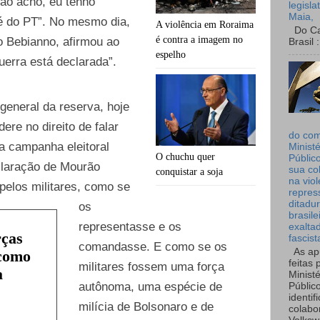
ão acho, eu tenho
legisla
Maia,
 é do PT”. No mesmo dia,
A violência em Roraima
Do Can
é contra a imagem no
o Bebianno, afirmou ao
Brasil :
espelho
guerra está declarada”.
general da reserva, hoje
dere no direito de falar
do co
 campanha eleitoral
Ministé
O chuchu quer
Públic
claração de Mourão
sua co
conquistar a soja
na viol
 pelos militares, como se
repres
ditadur
os
brasile
representasse e os
exalta
rças
fascist
comandasse. E como se os
As ap
 como
feitas 
militares fossem uma força
a
Ministé
autônoma, uma espécie de
Públic
identif
milícia de Bolsonaro e de
colabo