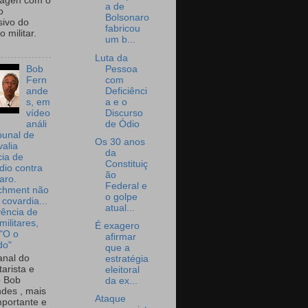
wagen com o
a de
o
Bolsonaro
sivo do
fabricou
 militar.
um b...
Luta da
Pessoa
Bob
com
Fern
Deficiênci
ande
a e o
s, em
Discurso
vídeo
de Ódio
análi
bunal de
Os 30 anos
valia
da
ia de
Constituiç
dio contra
ão
aro.
Federal e
chment não
o golpe
 covardia...
atual...
vência de
militares,
É exagero
 "O o
afirmar
do"
que a
nal do
estratégia
arista e
eleitoral
o Bob
da ex...
des , mais
Ataque
portante e