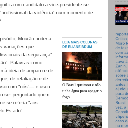
gnifica um candidato a vice-presidente se
“profissional da violência” num momento de
?
report
episódio, Mourão poderia
Critica
LEIA MAIS COLUNAS
Moro t
as variações que
DE ELIANE BRUM
de faz
com a
fissionais da segurança”
inform
Lava J
eção”. Palavras como
Zanin. 
m à ideia de amparo e de
silênc
sobre 
que, de retaliação e de
derret
antes 
O Brasil queimou e não
 usou um “nós”— e usou
ajudou
tinha água para apagar o
para de
 Ao ser perguntado quem
fogo
Democ
ue se referia “aos
Brasil
vez, a
elo Estado”.
Consti
vilipe
caso d
na me