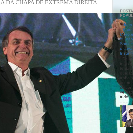
IA DA CHAPA DE EXTREMA DIREITA
POST
POPU
Juan 
País:
Moro e
ou não
Shakes
o cava
triste f
Do El 
mais q
tentad
que ag
trabal
as emp
se cor
verdad
tudo le.