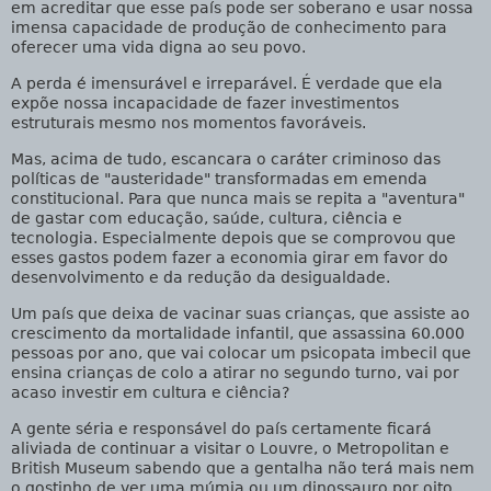
em acreditar que esse país pode ser soberano e usar nossa
imensa capacidade de produção de conhecimento para
oferecer uma vida digna ao seu povo.
A perda é imensurável e irreparável. É verdade que ela
expõe nossa incapacidade de fazer investimentos
estruturais mesmo nos momentos favoráveis.
Mas, acima de tudo, escancara o caráter criminoso das
políticas de "austeridade" transformadas em emenda
constitucional. Para que nunca mais se repita a "aventura"
de gastar com educação, saúde, cultura, ciência e
tecnologia. Especialmente depois que se comprovou que
esses gastos podem fazer a economia girar em favor do
desenvolvimento e da redução da desigualdade.
Um país que deixa de vacinar suas crianças, que assiste ao
crescimento da mortalidade infantil, que assassina 60.000
pessoas por ano, que vai colocar um psicopata imbecil que
ensina crianças de colo a atirar no segundo turno, vai por
acaso investir em cultura e ciência?
A gente séria e responsável do país certamente ficará
aliviada de continuar a visitar o Louvre, o Metropolitan e
British Museum sabendo que a gentalha não terá mais nem
o gostinho de ver uma múmia ou um dinossauro por oito