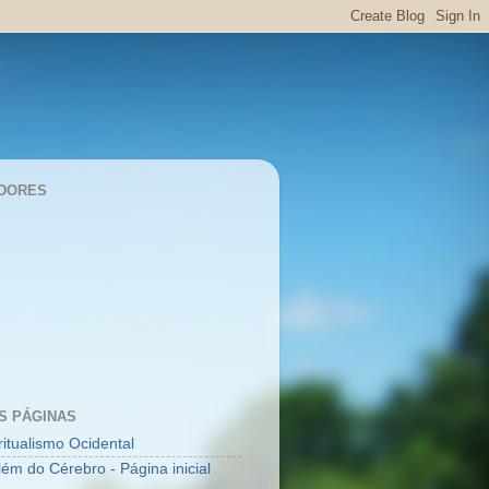
DORES
S PÁGINAS
ritualismo Ocidental
lém do Cérebro - Página inicial