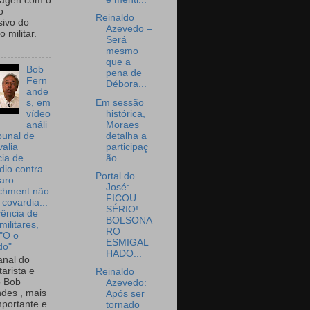
wagen com o
o
Reinaldo
sivo do
Azevedo –
 militar.
Será
mesmo
que a
Bob
pena de
Fern
Débora...
ande
Em sessão
s, em
histórica,
vídeo
Moraes
análi
detalha a
bunal de
participaç
valia
ão...
ia de
dio contra
Portal do
aro.
José:
chment não
FICOU
 covardia...
SÉRIO!
vência de
BOLSONA
militares,
RO
 "O o
ESMIGAL
do"
HADO...
nal do
arista e
Reinaldo
o Bob
Azevedo:
des , mais
Após ser
portante e
tornado