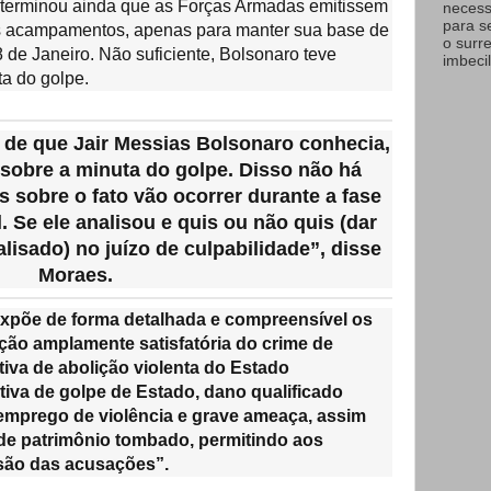
determinou ainda que as Forças Armadas emitissem
necess
para s
s acampamentos, apenas para manter sua base de
o surr
 de Janeiro. Não suficiente, Bolsonaro teve
imbecil
ta do golpe.
de que Jair Messias Bolsonaro conhecia,
sobre a minuta do golpe. Disso não há
s sobre o fato vão ocorrer durante a fase
. Se ele analisou e quis ou não quis (dar
alisado) no juízo de culpabilidade”, disse
Moraes.
expõe de forma detalhada e compreensível os
ição amplamente satisfatória do crime de
tiva de abolição violenta do Estado
ativa de golpe de Estado, dano qualificado
 emprego de violência e grave ameaça, assim
de patrimônio tombado, permitindo aos
são das acusações”.