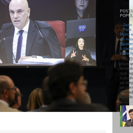
POST
POPU
Juan 
País:
Moro e
ou não
Shakes
o cava
triste f
Do El 
mais q
tentad
que ag
trabal
as emp
se cor
verdad
tudo le.