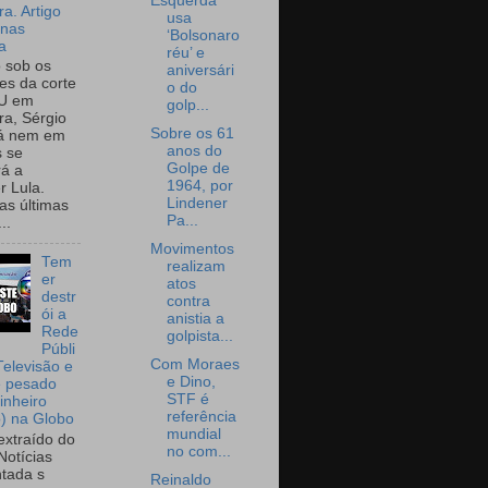
Esquerda
a. Artigo
usa
onas
‘Bolsonaro
a
réu’ e
o sob os
aniversári
tes da corte
o do
U em
golp...
a, Sérgio
Sobre os 61
já nem em
anos do
 se
Golpe de
rá a
1964, por
r Lula.
Lindener
as últimas
Pa...
..
Movimentos
Tem
realizam
er
atos
destr
contra
ói a
anistia a
Rede
golpista...
Públi
Com Moraes
Televisão e
e Dino,
e pesado
STF é
inheiro
referência
o) na Globo
mundial
extraído do
no com...
Notícias
tada s
Reinaldo