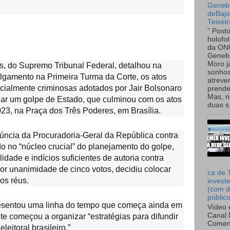
Genebr
deBaj
Teixeir
" Post
holofo
da ON
Genebr
Moro 
s, do Supremo Tribunal Federal, detalhou na
sonhos
ulgamento na Primeira Turma da Corte, os atos
atreve
ncialmente criminosas adotados por Jair Bolsonaro
prende
Mas, n
 dar um golpe de Estado, que culminou com os atos
duas s.
023, na Praça dos Três Poderes, em Brasília.
úncia da Procuradoria-Geral da República contra
o no “núcleo crucial” do planejamento do golpe,
dade e indícios suficientes de autoria contra
or unanimidade de cinco votos, decidiu colocar
ca de 
os réus.
invest
(com d
públic
esentou uma linha do tempo que começa ainda em
Vídeo 
Canal 
e começou a organizar “estratégias para difundir
Comen
leitoral brasileiro.”