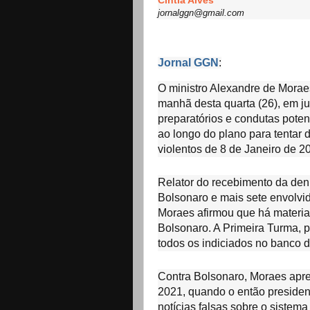
Cintia Alves
jornalggn@gmail.com
Jornal GGN
:
O ministro Alexandre de Morae
manhã desta quarta (26), em j
preparatórios e condutas pote
ao longo do plano para tentar
violentos de 8 de Janeiro de 2
Relator do recebimento da den
Bolsonaro e mais sete envolvid
Moraes afirmou que há materiali
Bolsonaro. A Primeira Turma, p
todos os indiciados no banco d
Contra Bolsonaro, Moraes apr
2021, quando o então president
notícias falsas sobre o sistema e