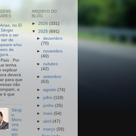
AGENS
ARQUIVO DO
LARES
BLOG
►
2026
(331)
Arias, no El
 Sérgio
▼
2025
(691)
ntre o ser
►
dezembro
 ser de
(70)
peare e/ou
leiro de
►
novembro
igura...
(40)
País : Por
►
outubro
ue tenha
(42)
o explicar
ora deverá
►
setembro
har para que
(63)
resas não
rompam, a
►
agosto
(74)
e é que
►
julho
(118)
..
►
junho
(25)
Sérgi
►
maio
(54)
o
Moro
►
abril
(47)
vira
▼
março
(58)
réu
em