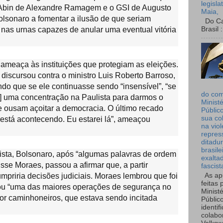
legisla
do Abin de Alexandre Ramagem e o GSI de Augusto
Maia,
olsonaro a fomentar a ilusão de que seriam
Do Can
Brasil :
 nas urnas capazes de anular uma eventual vitória
ameaça às instituições que protegiam as eleições.
iscursou contra o ministro Luis Roberto Barroso,
do que se ele continuasse sendo “insensível”, “se
do co
m] uma concentração na Paulista para darmos o
Ministé
e ousam açoitar a democracia. O último recado
Públic
sua co
está acontecendo. Eu estarei lá”, ameaçou
na viol
repres
ditadur
brasile
sta, Bolsonaro, após “algumas palavras de ordem
exalta
sse Moraes, passou a afirmar que, a partir
fascist
priria decisões judiciais. Moraes lembrou que foi
As ap
feitas 
rou “uma das maiores operações de segurança no
Ministé
por caminhoneiros, que estava sendo incitada
Públic
identif
colabo