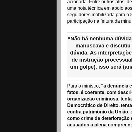
acionada. Entre outros atos, 
uma nota técnica em apoio ao
seguidores mobilizada para o 8
participação na feitura da minu
“Não há nenhuma dúvida 
manuseava e discutiu 
dúvida. As interpretaçõe
de instrução processual
um golpe), isso será (an
Para o ministro,
“a denuncia 
fatos, é coerente, com descr
organização criminosa, tenta
Democrático de Direito, tent
contra patrimônio da União,
como crime de deterioração 
acusados a plena compreen