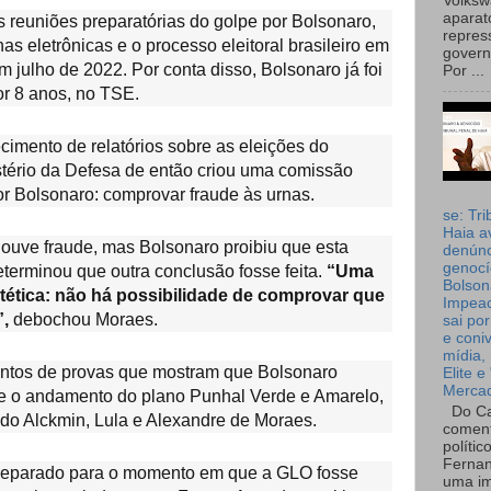
Volks
aparat
 reuniões preparatórias do golpe por Bolsonaro,
repres
nas eletrônicas e o processo eleitoral brasileiro em
governo
julho de 2022. Por conta disso, Bolsonaro já foi
Por ...
or 8 anos, no TSE.
imento de relatórios sobre as eleições do
stério da Defesa de então criou uma comissão
r Bolsonaro: comprovar fraude às urnas.
se: Tri
Haia a
ouve fraude, mas Bolsonaro proibiu que esta
denúnc
genocí
terminou que outra conclusão fosse feita.
“Uma
Bolson
tética: não há possibilidade de comprovar que
Impea
”,
debochou Moraes.
sai por
e coni
mídia, 
tos de provas que mostram que Bolsonaro
Elite e
Merca
 o andamento do plano Punhal Verde e Amarelo,
Do Ca
do Alckmin, Lula e Alexandre de Moraes.
coment
polític
Fernan
 preparado para o momento em que a GLO fosse
uma im