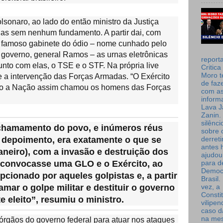
lsonaro, ao lado do então ministro da Justiça
nas sem nenhum fundamento. A partir dai, com
do famoso gabinete do ódio – nome cunhado pelo
e governo, general Ramos – as urnas eletrônicas
report
nto com elas, o TSE e o STF. Na própria live
Critica
Moro t
e a intervenção das Forças Armadas. “O Exército
de faz
ndo a Nação assim chamou os homens das Forças
com a
inform
Lava J
Zanin. 
silênc
chamamento do povo, e inúmeros réus
sobre 
 depoimento, era exatamente o que se
derret
antes 
janeiro), com a invasão e destruição dos
ajudou
 convocasse uma GLO e o Exército, ao
para de
Democ
pcionado por aqueles golpistas e, a partir
Brasil
amar o golpe militar e destituir o governo
vez, a
Consti
e eleito”, resumiu o ministro.
vilipe
caso d
na me
rgãos do governo federal para atuar nos ataques