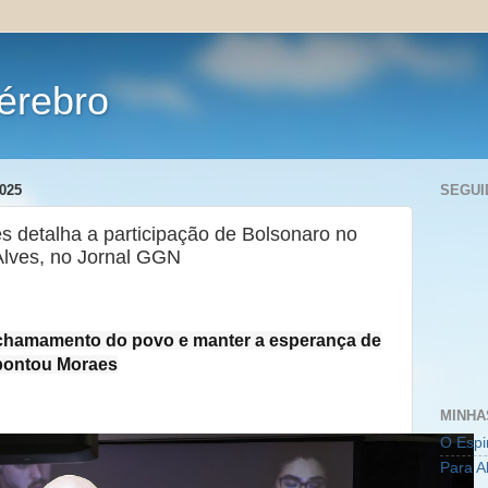
érebro
025
SEGUI
s detalha a participação de Bolsonaro no
 Alves, no Jornal GGN
 chamamento do povo e manter a esperança de
apontou Moraes
MINHA
O Espi
Para A