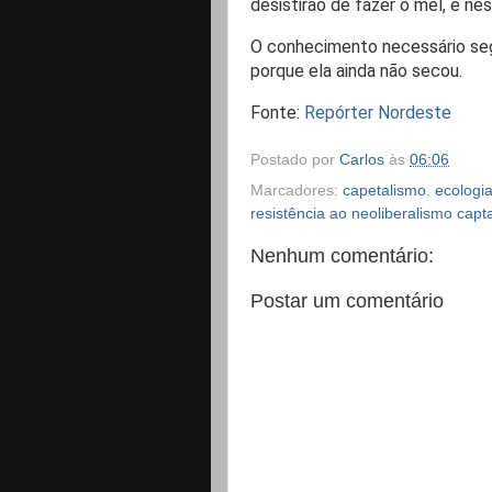
desistirão de fazer o mel, e ne
O conhecimento necessário segu
porque ela ainda não secou.
Fonte:
Repórter Nordeste
Postado por
Carlos
às
06:06
Marcadores:
capetalismo
,
ecologia
resistência ao neoliberalismo capta
Nenhum comentário:
Postar um comentário