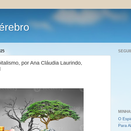
érebro
025
SEGUI
italismo, por Ana Cláudia Laurindo,
l
MINHA
O Espi
Para A