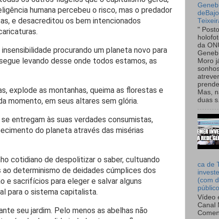
Genebr
eligência humana percebeu o risco, mas o predador
deBaj
tas, e desacreditou os bem intencionados
Teixeir
" Post
aricaturas.
holofo
da ON
insensibilidade procurando um planeta novo para
Genebr
o segue levando desse onde todos estamos, as
Moro 
sonhos
atreve
prende
s, explode as montanhas, queima as florestas e
Mas, n
ada momento, em seus altares sem glória.
duas s.
 se entregam às suas verdades consumistas,
oecimento do planeta através das misérias
o cotidiano de despolitizar o saber, cultuando
ca de 
s ao determinismo de deidades cúmplices dos
invest
 e sacrifícios para eleger e salvar alguns
(com d
públic
al para o sistema capitalista.
Vídeo 
Canal 
lante seu jardim. Pelo menos as abelhas não
Comen