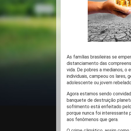
As famílias brasileiras se emp
distanciamento das compreensõ
vida. De pobres a medianos, o 
individuais, campeou os lares,
adolescente ou jovem rebelado
Agora estamos sendo convidado
banquete de destruição planetá
sofrimento está enfeitado pelo
porque nunca foi interessante 
aos fenômenos que gera.
O crime climático, assim como 