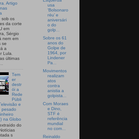
Esquerda
a. Artigo
usa
onas
‘Bolsonaro
a
réu’ e
o sob os
aniversári
tes da corte
o do
U em
golp...
a, Sérgio
Sobre os 61
já nem em
anos do
 se
Golpe de
rá a
1964, por
r Lula.
Lindener
as últimas
Pa...
..
Movimentos
Tem
realizam
er
atos
destr
contra
ói a
anistia a
Rede
golpista...
Públi
Com Moraes
Televisão e
e Dino,
e pesado
STF é
inheiro
referência
o) na Globo
mundial
extraído do
no com...
Notícias
tada s
Reinaldo