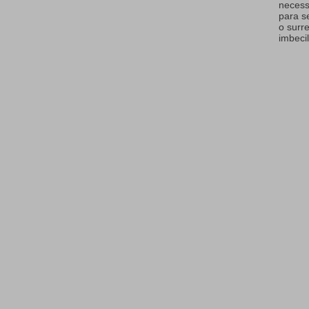
necess
para s
o surr
imbecil