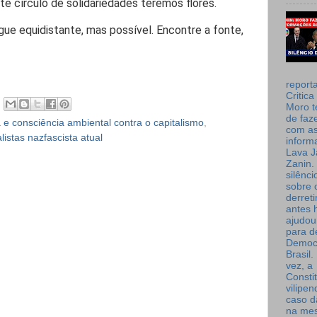
ste círculo de solidariedades teremos flores.
e equidistante, mas possível. Encontre a fonte,
report
Critica
Moro t
de faz
 e consciência ambiental contra o capitalismo
,
com a
listas nazfascista atual
inform
Lava J
Zanin. 
silênc
sobre 
derret
antes 
ajudou
para de
Democ
Brasil
vez, a
Consti
vilipe
caso d
na me