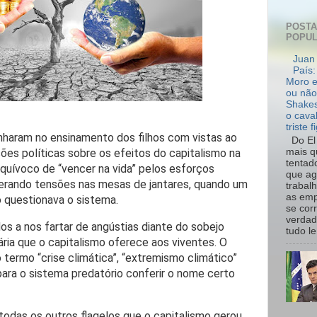
POST
POPU
Juan 
País:
Moro e
ou não
Shakes
o cava
triste f
enharam no ensinamento dos filhos com vistas ao
Do El 
es políticas sobre os efeitos do capitalismo na
mais q
tentad
equívoco de “vencer na vida” pelos esforços
que ag
 gerando tensões nas mesas de jantares, quando um
trabal
as emp
 questionava o sistema.
se cor
verdad
s a nos fartar de angústias diante do sobejo
tudo le.
ria que o capitalismo oferece aos viventes. O
 termo “crise climática”, “extremismo climático”
para o sistema predatório conferir o nome certo
todas os outros flagelos que o capitalismo gerou,