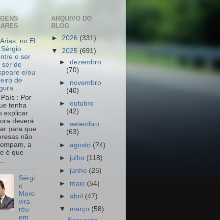
AGENS
ARQUIVO DO
LARES
BLOG
►
2026
(331)
Arias, no El
 Sérgio
▼
2025
(691)
ntre o ser
►
dezembro
 ser de
(70)
peare e/ou
leiro de
►
novembro
igura...
(40)
País : Por
►
outubro
ue tenha
(42)
o explicar
ora deverá
►
setembro
har para que
(63)
resas não
rompam, a
►
agosto
(74)
e é que
►
julho
(118)
..
►
junho
(25)
Sérgi
►
maio
(54)
o
Moro
►
abril
(47)
vira
▼
março
(58)
réu
em