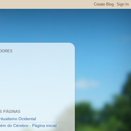
DORES
S PÁGINAS
ritualismo Ocidental
lém do Cérebro - Página inicial