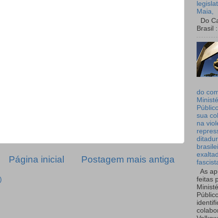
legisla
Maia,
Do Can
Brasil :
do co
Ministé
Públic
sua co
na viol
repres
ditadur
brasile
exalta
Página inicial
Postagem mais antiga
fascist
As ap
)
feitas 
Ministé
Públic
identif
colabo