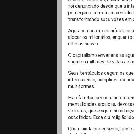
foi denunciado desde que a int
perseguiu e matou ambientalis
transformando suas vozes em c
Agora o monstro manifesta sua 
alocar os milionários, enquant
últimas seivas.
O capitalismo envenena as água
sacrifica milhares de vidas a c
Seus tentáculos cegam os que
interesseiras, cúmplices do ad
multiformes.
E as famílias seguem no empenh
mentalidades arcaicas, devota
sofreres, que exigem humilhação
escolhidos. Essa é a religião ide
Quem ainda puder sentir, que p