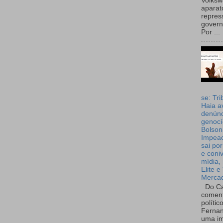
Volks
aparat
repres
governo
Por ...
se: Tri
Haia a
denúnc
genocí
Bolson
Impea
sai por
e coni
mídia, 
Elite e
Merca
Do Ca
coment
polític
Fernan
uma im