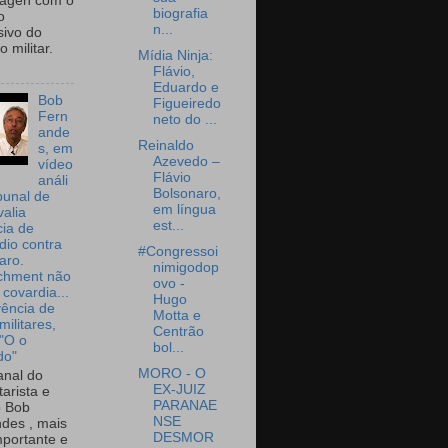
wagen com o
biografia
o
n...
sivo do
 militar.
Mídia Ninja:
Flávio,
Eduardo e
Bob
Figueiredo
Fern
neto do ...
ande
Reinaldo
s, em
Azevedo –
vídeo
Flávio
análi
Bolsonaro,
bunal de
em língua
valia
est...
ia de
dio contra
#Congressoi
aro.
nimigodop
chment não
ovo -
 covardia...
Hugo
vência de
Motta e
militares,
Centrão
 "O o
bol...
do"
MORO - O
nal do
EX-JUIZ
arista e
PARANAE
o Bob
NSE
des , mais
DESMOR
portante e