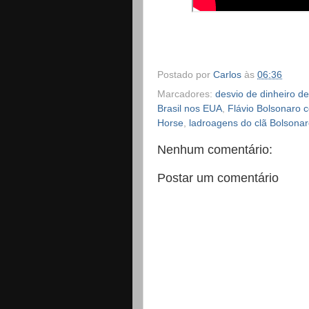
Postado por
Carlos
às
06:36
Marcadores:
desvio de dinheiro d
Brasil nos EUA
,
Flávio Bolsonaro 
Horse
,
ladroagens do clã Bolsona
Nenhum comentário:
Postar um comentário