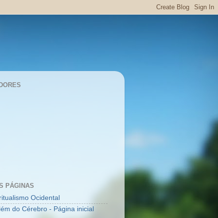
DORES
S PÁGINAS
ritualismo Ocidental
lém do Cérebro - Página inicial