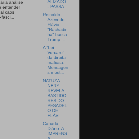
ALIZADO
ária análise
- PASSA ...
e entender
eal caos
Reinaldo
-fasci...
Azevedo:
Flávio
"Rachadin
ha" busca
Trump ...
A "Lei
Vorcaro"
da direita
mafiosa:
Mensagen
s most...
NATUZA
NERY
REVELA
BASTIDO
RES DO
PESADEL
O DE
FLÁVI...
Canadá
Diário: A
IMPRENS
A