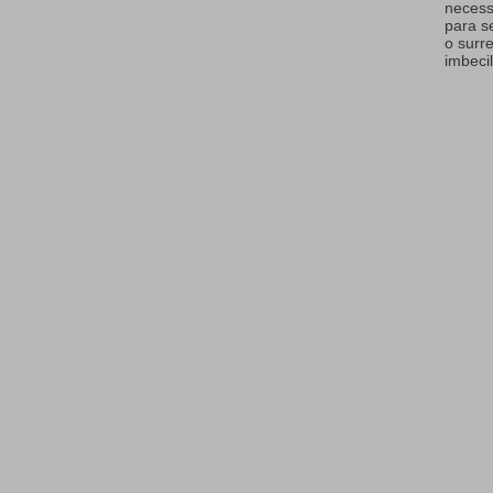
necess
para s
o surr
imbecil