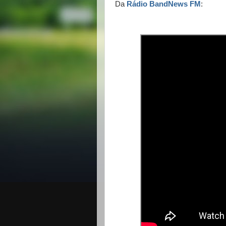
Da
Rádio BandNews FM
: