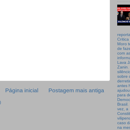
report
Critica
Moro t
de faz
com a
inform
Lava J
Zanin. 
silênc
sobre 
derret
antes 
Página inicial
Postagem mais antiga
ajudou
para de
Democ
)
Brasil
vez, a
Consti
vilipe
caso d
na me