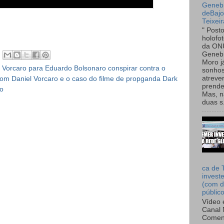
Genebr
deBaj
Teixeir
" Post
holofo
da ON
Genebr
Moro 
e Vorcaro para Eduardo Bolsonaro conspirar contra o
sonhos
atreve
com Daniel Vorcaro e o caso do filme de propganda Dark
prende
ro
Mas, n
duas s.
ca de 
invest
(com d
públic
Vídeo 
Canal 
Comen