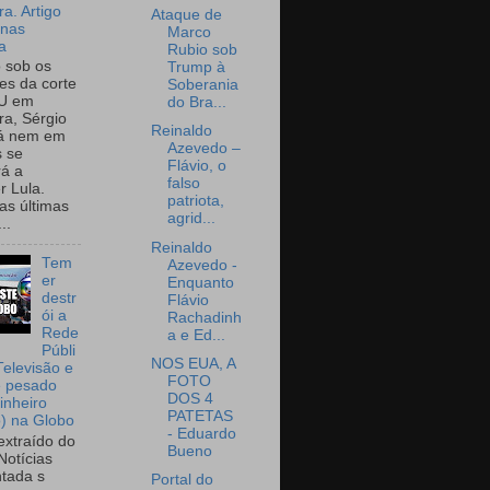
a. Artigo
Ataque de
onas
Marco
a
Rubio sob
o sob os
Trump à
tes da corte
Soberania
U em
do Bra...
a, Sérgio
Reinaldo
já nem em
Azevedo –
 se
Flávio, o
rá a
falso
r Lula.
patriota,
as últimas
agrid...
..
Reinaldo
Tem
Azevedo -
er
Enquanto
destr
Flávio
ói a
Rachadinh
Rede
a e Ed...
Públi
NOS EUA, A
Televisão e
FOTO
e pesado
DOS 4
inheiro
PATETAS
o) na Globo
- Eduardo
extraído do
Bueno
Notícias
tada s
Portal do