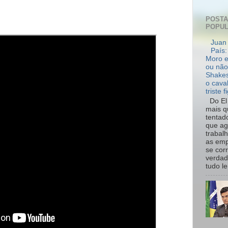
POST
POPU
Juan 
País:
Moro e
ou não
Shakes
o cava
triste f
Do El 
mais q
tentad
que ag
trabal
as emp
se cor
verdad
tudo le.