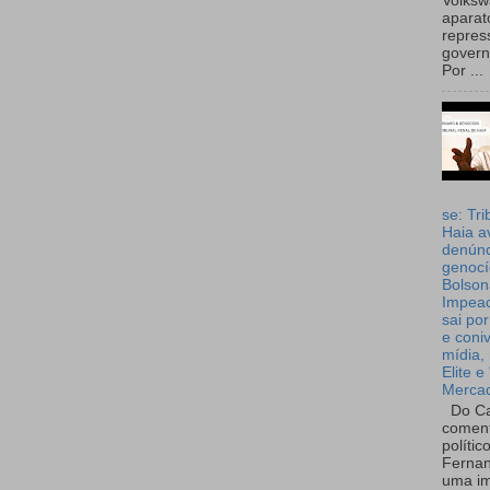
Volks
aparat
repres
governo
Por ...
se: Tri
Haia a
denúnc
genocí
Bolson
Impea
sai por
e coni
mídia, 
Elite e
Merca
Do Ca
coment
polític
Fernan
uma im