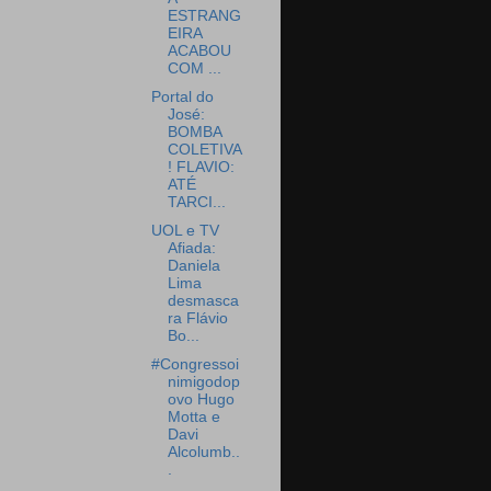
ESTRANG
EIRA
ACABOU
COM ...
Portal do
José:
BOMBA
COLETIVA
! FLAVIO:
ATÉ
TARCI...
UOL e TV
Afiada:
Daniela
Lima
desmasca
ra Flávio
Bo...
#Congressoi
nimigodop
ovo Hugo
Motta e
Davi
Alcolumb..
.