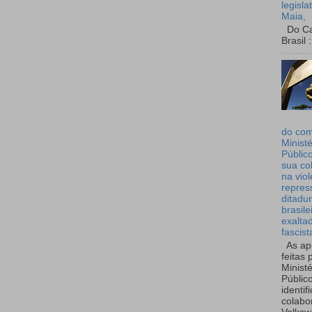
legisla
Maia,
Do Can
Brasil :
do co
Ministé
Públic
sua co
na viol
repres
ditadur
brasile
exalta
fascist
As ap
feitas 
Ministé
Públic
identif
colabo