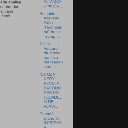
ALIZADO
ária análise
- PASSA ...
e entender
eal caos
Reinaldo
-fasci...
Azevedo:
Flávio
"Rachadin
ha" busca
Trump ...
A "Lei
Vorcaro"
da direita
mafiosa:
Mensagen
s most...
NATUZA
NERY
REVELA
BASTIDO
RES DO
PESADEL
O DE
FLÁVI...
Canadá
Diário: A
IMPRENS
A