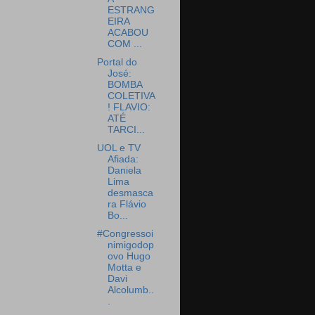
ESTRANG
EIRA
ACABOU
COM ...
Portal do
José:
BOMBA
COLETIVA
! FLAVIO:
ATÉ
TARCI...
UOL e TV
Afiada:
Daniela
Lima
desmasca
ra Flávio
Bo...
#Congressoi
nimigodop
ovo Hugo
Motta e
Davi
Alcolumb..
.