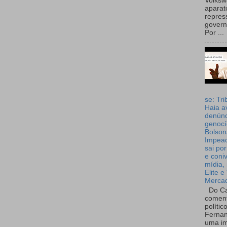
Volks
aparat
repres
governo
Por ...
se: Tri
Haia a
denúnc
genocí
Bolson
Impea
sai por
e coni
mídia, 
Elite e
Merca
Do Ca
coment
polític
Fernan
uma im