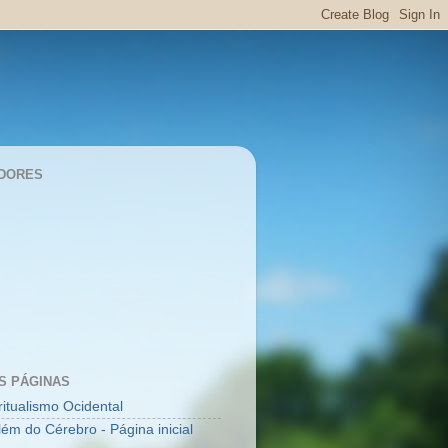
DORES
S PÁGINAS
ritualismo Ocidental
lém do Cérebro - Página inicial