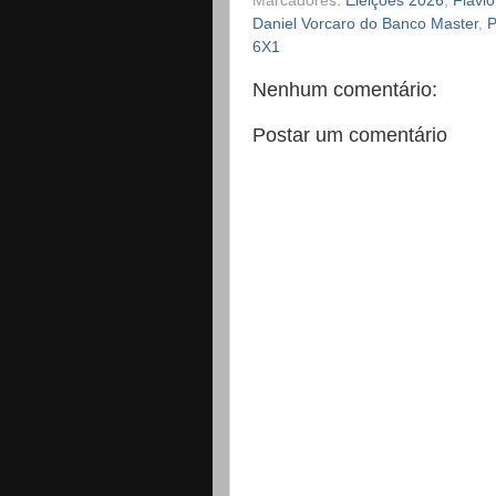
Marcadores:
Eleições 2026
,
Flávi
Daniel Vorcaro do Banco Master
,
P
6X1
Nenhum comentário:
Postar um comentário