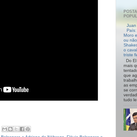
POST
POPU
Juan 
País:
Moro e
ou não
Shakes
o cava
triste f
Do El 
mais q
tentad
que ag
trabal
as emp
se cor
verdad
tudo le.