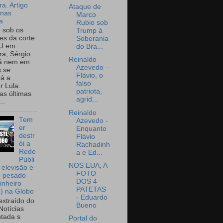
a. Artigo
Ataque de
onas
Marco
a
Rubio sob
o sob os
Trump à
tes da corte
Soberania
U em
do Bra...
a, Sérgio
Reinaldo
já nem em
Azevedo –
 se
Flávio, o
rá a
falso
r Lula.
patriota,
as últimas
agrid...
..
Reinaldo
Tem
Azevedo -
er
Enquanto
destr
Flávio
ói a
Rachadinh
Rede
a e Ed...
Públi
NOS EUA, A
Televisão e
FOTO
e pesado
DOS 4
inheiro
PATETAS
o) na Globo
- Eduardo
extraído do
Bueno
Notícias
tada s
Portal do