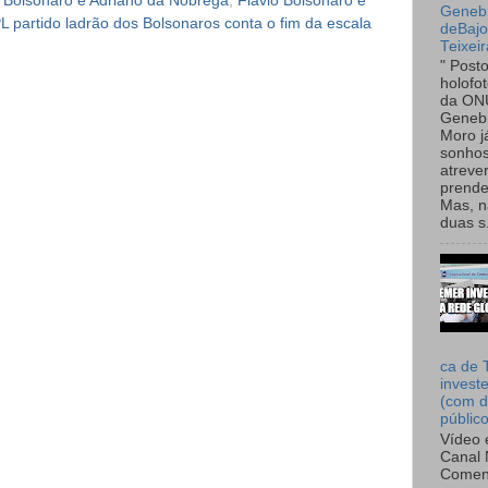
o Bolsonaro e Adriano da Nóbrega
,
Flávio Bolsonaro e
Genebr
L partido ladrão dos Bolsonaros conta o fim da escala
deBaj
Teixeir
" Post
holofo
da ON
Genebr
Moro 
sonhos
atreve
prende
Mas, n
duas s.
ca de 
invest
(com d
públic
Vídeo 
Canal 
Comen