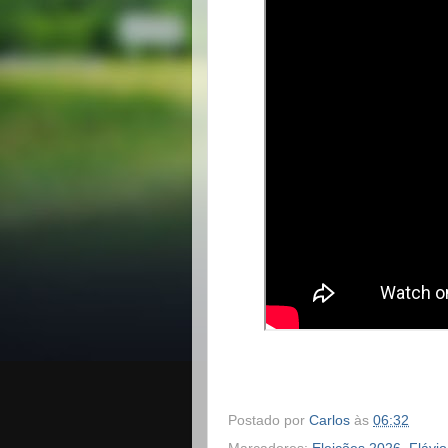
Postado por
Carlos
às
06:32