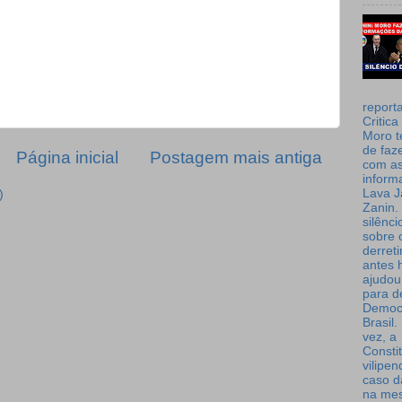
report
Critica
Moro t
de faz
Página inicial
Postagem mais antiga
com a
inform
Lava J
)
Zanin. 
silênc
sobre 
derret
antes 
ajudou
para de
Democ
Brasil
vez, a
Consti
vilipe
caso d
na me