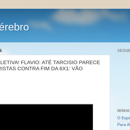
érebro
6
SEGUI
COLETIVA! FLAVIO: ATÉ TARCISIO PARECE
ISTAS CONTRA FIM DA 6X1: VÃO
MINHA
O Espi
Para A