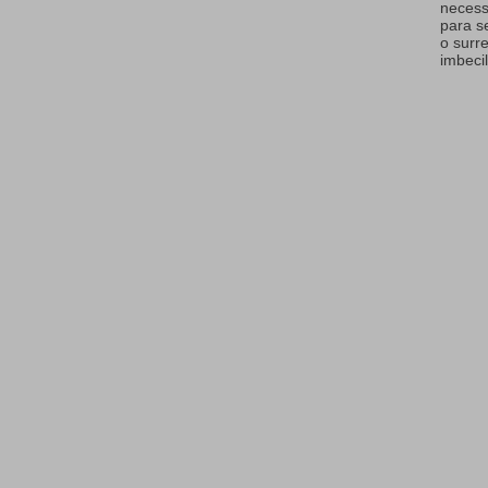
necess
para s
o surr
imbecil