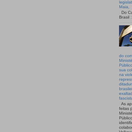
legisla
Maia,
Do Can
Brasil :
do co
Ministé
Públic
sua co
na viol
repres
ditadur
brasile
exalta
fascist
As ap
feitas 
Ministé
Públic
identif
colabo