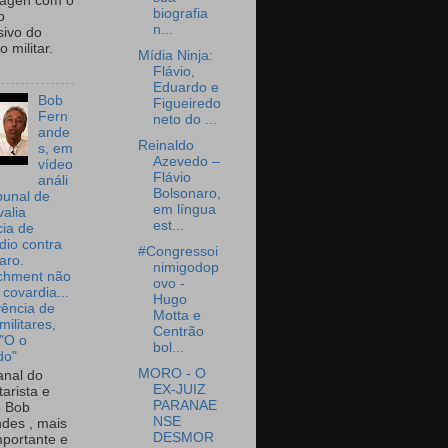
wagen com o
biografia
o
n...
sivo do
 militar.
Mídia Ninja:
Flávio,
Eduardo e
Bob
Figueiredo
Fern
neto do ...
ande
Reinaldo
s, em
Azevedo –
vídeo
Flávio
análi
Bolsonaro,
bunal de
em língua
valia
est...
ia de
dio contra
#Congressoi
aro.
nimigodop
chment não
ovo -
 covardia...
Hugo
vência de
Motta e
militares,
Centrão
 "O o
bol...
do"
MORO - O
nal do
EX-JUIZ
arista e
PARANAE
o Bob
NSE
des , mais
DESMOR
portante e