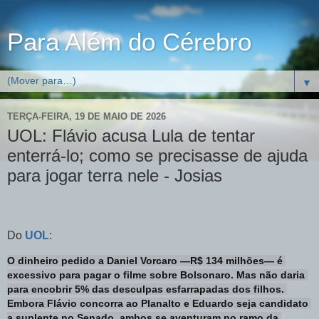
Para Além do Cérebro
▼
TERÇA-FEIRA, 19 DE MAIO DE 2026
UOL: Flávio acusa Lula de tentar
enterrá-lo; como se precisasse de ajuda
para jogar terra nele - Josias
Do
UOL
:
O dinheiro pedido a Daniel Vorcaro —R$ 134 milhões— é 
excessivo para pagar o filme sobre Bolsonaro. Mas não daria 
para encobrir 5% das desculpas esfarrapadas dos filhos. 
Embora Flávio concorra ao Planalto e Eduardo seja candidato 
a suplente no Senado, ambos se aventuram no ramo da 