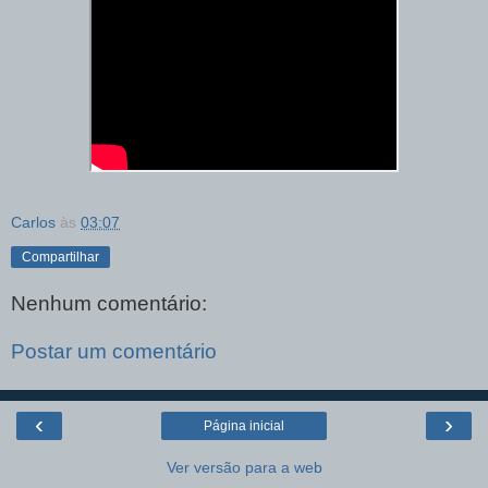
Carlos
às
03:07
Compartilhar
Nenhum comentário:
Postar um comentário
‹
›
Página inicial
Ver versão para a web