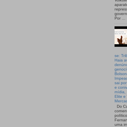
Volks
aparat
repres
governo
Por ...
se: Tri
Haia a
denúnc
genocí
Bolson
Impea
sai por
e coni
mídia, 
Elite e
Merca
Do Ca
coment
polític
Fernan
uma im