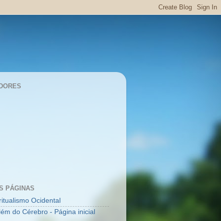
DORES
S PÁGINAS
ritualismo Ocidental
lém do Cérebro - Página inicial