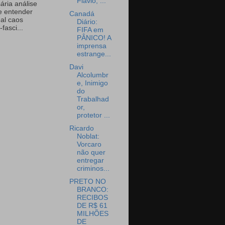
Flávio, ...
ária análise
e entender
Canadá
eal caos
Diário:
-fasci...
FIFA em
PÂNICO! A
imprensa
estrange...
Davi
Alcolumbr
e, Inimigo
do
Trabalhad
or,
protetor ...
Ricardo
Noblat:
Vorcaro
não quer
entregar
criminos...
PRETO NO
BRANCO:
RECIBOS
DE R$ 61
MILHÕES
DE