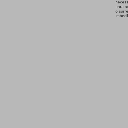
necess
para s
o surr
imbecil