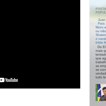
POST
POPU
Juan 
País:
Moro e
ou não
Shakes
o cava
triste f
Do El 
mais q
tentad
que ag
trabal
as emp
se cor
verdad
tudo le.