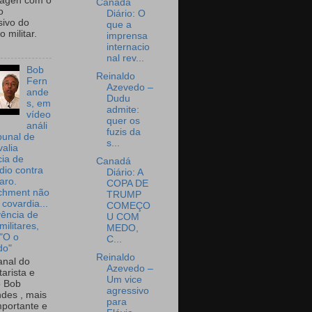
wagen com o
Canadá
o
Diário: O
sivo do
que a
 militar.
imprensa
internacio
nal rev...
Bob
Reinaldo
Fern
Azevedo –
ande
Dudu
s, em
admite:
vídeo
quer os
análi
fuzis da
bunal de
s...
valia
ia de
Canadá
dio contra
Diário: A
aro.
COPA DE
chment não
TRUMP
 covardia...
COMEÇO
vência de
U COM
militares,
MEDO,
 "O o
C...
do"
Reinaldo
nal do
Azevedo –
arista e
Um vice
o Bob
agressivo
des , mais
para
portante e