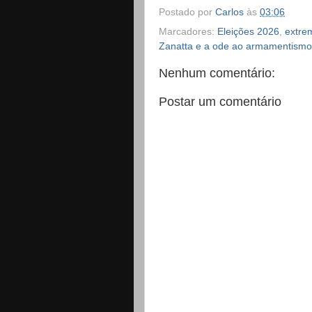
Postado por
Carlos
às
03:06
Marcadores:
Eleições 2026
,
extrem
Zanatta e a ode ao armamentismo 
Nenhum comentário:
Postar um comentário