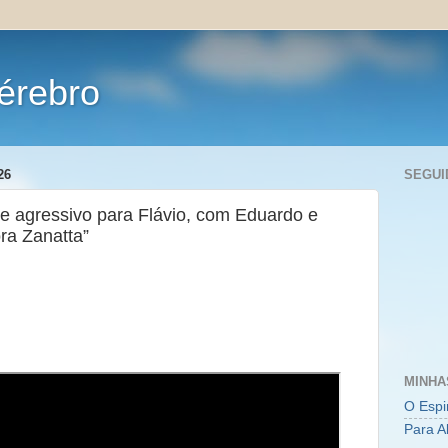
érebro
26
SEGUI
e agressivo para Flávio, com Eduardo e
ra Zanatta”
MINHA
O Espi
Para A