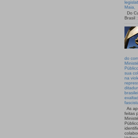
legisla
Maia,
Do Can
Brasil :
do co
Ministé
Públic
sua co
na viol
repres
ditadur
brasile
exalta
fascist
As ap
feitas 
Ministé
Públic
identif
colabo