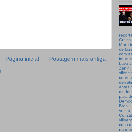
report
Critica
Moro t
de faz
com a
Página inicial
Postagem mais antiga
inform
Lava J
Zanin. 
)
silênc
sobre 
derret
antes 
ajudou
para de
Democ
Brasil
vez, a
Consti
vilipe
caso d
na me