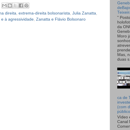
Genebr
deBaj
Teixeir
a direita
,
extrema-direita bolsonarista
,
Julia Zanatta
,
" Post
e à agressividade
,
Zanatta e Flávio Bolsonaro
holofo
da ON
Genebr
Moro 
sonhos
atreve
prende
Mas, n
duas s.
ca de 
invest
(com d
públic
Vídeo 
Canal 
Comen