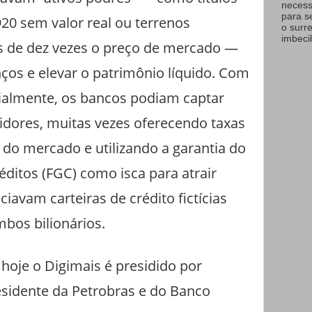
necess
para s
20 sem valor real ou terrenos
o surr
imbecil
s de dez vezes o preço de mercado —
ços e elevar o patrimônio líquido. Com
icialmente, os bancos podiam captar
idores, muitas vezes oferecendo taxas
do mercado e utilizando a garantia do
ditos (FGC) como isca para atrair
iavam carteiras de crédito fictícias
mbos bilionários.
hoje o Digimais é presidido por
esidente da Petrobras e do Banco