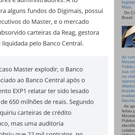
legisla
Maia,
ra alguns fundos do Digimais, possui
Do Can
Brasil :
cutivos do Master, e o mercado
absorvido carteiras da Reag, gestora
i liquidada pelo Banco Central.
do co
Ministé
Públic
aso Master explodir, o Banco
sua co
na viol
nciado ao Banco Central após o
repres
ditadur
nto EXP1 relatar ter sido lesado
brasile
exalta
e 650 milhões de reais. Segundo
fascist
As ap
quiriu carteiras de crédito
feitas 
Ministé
Públic
co, mas uma auditoria
identif
colabo
obriu que 22 mil contratos, no