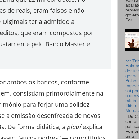
Volks
aparat
es de reais, eram falsos e não
repres
governo
 Digimais teria admitido a
Por ...
créditos, que eram compostos por
 justamente pelo Banco Master e
se: Tri
Haia a
denúnc
genocí
por ambos os bancos, conforme
Bolson
Impea
sai por
gem, consistiam primordialmente na
e coni
mídia, 
atrimônio para forjar uma solidez
Elite e
Merca
sse a emissão desenfreada de novos
Do Ca
coment
Bs. De forma didática, a
piauí
explica
polític
Fernan
lizavam “ativos podres” — como títulos
uma im