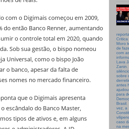
edo com o Digimais começou em 2009,
0% do então Banco Renner, aumentando
report
sumir o controle total em 2020, quando
Critica
Moro t
izada. Sob sua gestão, o bispo nomeou
de faz
com a
inform
eja Universal, como o bispo João
Lava J
Zanin. 
r o banco, apesar da falta de
silênc
sobre 
sses nomes no mercado financeiro.
derret
antes 
ajudou
para de
ponta que o Digimais apresenta
Democ
Brasil
 o escândalo do Banco Master,
vez, a
Consti
os tipos de ativos e, em alguns
vilipe
caso d
na me
res e administradores. A ID