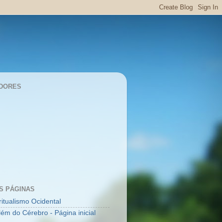
DORES
S PÁGINAS
ritualismo Ocidental
lém do Cérebro - Página inicial