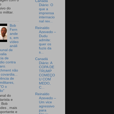
wagen com o
Canadá
o
Diário: O
sivo do
que a
 militar.
imprensa
internacio
nal rev...
Bob
Reinaldo
Fern
Azevedo –
ande
Dudu
s, em
admite:
vídeo
quer os
análi
fuzis da
bunal de
s...
valia
ia de
Canadá
dio contra
Diário: A
aro.
COPA DE
chment não
TRUMP
 covardia...
COMEÇO
vência de
U COM
militares,
MEDO,
 "O o
C...
do"
Reinaldo
nal do
Azevedo –
arista e
Um vice
o Bob
agressivo
des , mais
para
portante e