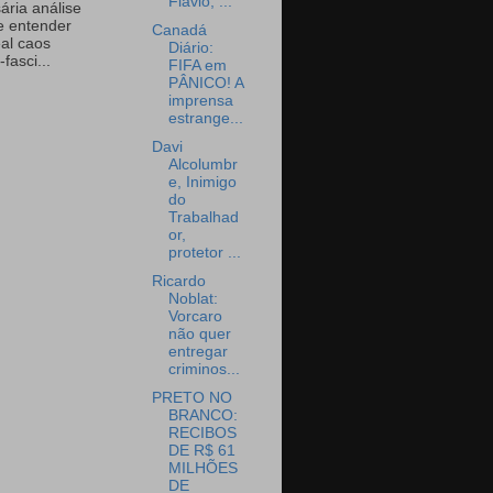
Flávio, ...
ária análise
e entender
Canadá
eal caos
Diário:
-fasci...
FIFA em
PÂNICO! A
imprensa
estrange...
Davi
Alcolumbr
e, Inimigo
do
Trabalhad
or,
protetor ...
Ricardo
Noblat:
Vorcaro
não quer
entregar
criminos...
PRETO NO
BRANCO:
RECIBOS
DE R$ 61
MILHÕES
DE