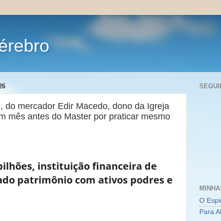
érebro
26
SEGUI
, do mercador Edir Macedo, dono da Igreja
um mês antes do Master por praticar mesmo
lhões, instituição financeira de
lado patrimônio com ativos podres e
MINHA
O Espi
Para A