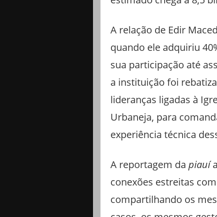
A relação de Edir Mac
quando ele adquiriu 4
sua participação até as
a instituição foi rebat
lideranças ligadas à Igr
Urbaneja, para comanda
experiência técnica de
A reportagem da
piauí
a
conexões estreitas com
compartilhando os mesm
casos, os mesmos gesto