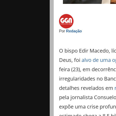
Por
Redação
O bispo Edir Macedo, lí
Deus, foi
alvo de uma o
feira (23), em decorrên
irregularidades no Banc
detalhes revelados em
pela jornalista Consue
expõe uma crise profun
estimado chega a 8,5 bi