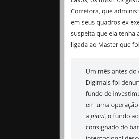
Corretora, que administ
em seus quadros ex-exe
suspeita que ela tenha 
ligada ao Master que fo
Um mês antes do c
Digimais foi denu
fundo de investime
em uma operação d
a
piauí
, o fundo ad
consignado do ban
internacional desc