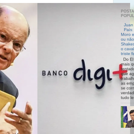
POST
POPU
Juan 
País:
Moro e
ou não
Shakes
o cava
triste f
Do El 
mais q
tentad
que ag
trabal
as emp
se cor
verdad
tudo le.