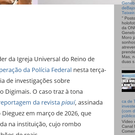
Genebr
deBaj
Teixeir
" Post
holofo
da ON
Genebr
Moro 
sonhos
atreve
prende
Mas, n
der da Igreja Universal do Reino de
duas s.
peração da Polícia Federal
nesta terça-
cia de investigações sobre
o Digimais. O caso traz à tona
reportagem da revista
piauí
, assinada
ca de 
invest
(com d
lo Dieguez em março de 2026, que
públic
Vídeo 
da na instituição, cujo rombo
Canal 
Comen
lhões de reais.