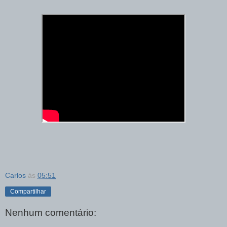
Carlos
às
05:51
Compartilhar
Nenhum comentário: