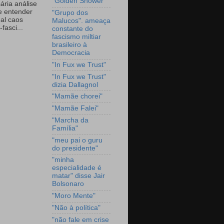
"Golden Shower"
ária análise
e entender
"Grupo dos
eal caos
Malucos". ameaça
-fasci...
constante do
fascismo miltiar
brasileiro à
Democracia
"In Fux we Trust"
"In Fux we Trust"
dizia Dallagnol
"Mamãe chorei"
"Mamãe Falei"
"Marcha da
Família"
"meu pai o guru
do presidente"
"minha
especialidade é
matar" disse Jair
Bolsonaro
"Moro Mente"
"Não à política"
"não fale em crise