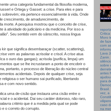
ente uma categoria fundamental da filosofia moderna,
sserl e Ortega y Gasset: a crise. Para eles e para
s sobrevém; ela pertence essencialmente à vida. Onde
 de crescimento, de amadurecimento, de
da morte. A pesquisa mostrou que o conceito de crise,
te à atividade do judiciário e da medicina. Por isso a
report
Critica
lão”. Seu sentido vem do sânscrito, nossa língua
Moro t
de faz
com a
kir que significa desembaraçar (scatter, scattering),
inform
Lava J
crise vem as palavras acrisolar e crisol. A crise atua
Zanin. 
ica o ouro das gangas); acrisola (purifica, limpa) um
silênc
elementos que se lhe incrustaram a ponto de encobrir o
sobre 
na, portanto, o processo de liberação do núcleo central
derret
antes 
mentos acidentais. Depois de qualquer crise, seja
ajudou
 e religiosa o ser humano sai purificado, libertando
para de
sa e com novo sentido.
Democ
Brasil
vez, a
lica uma de-cisão que instaura uma cisão entre o
Consti
ncial e o acidental. Dai seu caráter doloroso, não raro,
vilipe
alavra critério que é a medida pela qual se pode
caso d
o e o correto do corrupto.
na me