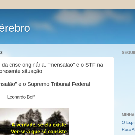
érebro
12
SEGUI
da crise originária, "mensalão" e o STF na
presente situação
ensalão” e o Supremo Tribunal Federal
Leonardo Boff
MINHA
O Espi
Para A