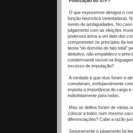
Politização do STF?
O que expusemos designa o conce
função heurística (orientadora). N
isento de ambiguidades. No caso 
julgamento com as eleições munici
poderosa arma a um lado dos con
comprometer os princípios da ise
teoria “do domínio do fato total” 
dedutivo, não empalidece o princí
condemnandi visível na linguagem
excesso de imputação?
A verdade é que réus foram e de
cometeram, irrefutavelmente com
importa a importância do cargo e d
indistintamente para todos.
Mas os delitos foram de várias n
colocar a todos num mesmo saco
diferenciações? Cabe a razão jurí
Seguramente o julgamento foi lega