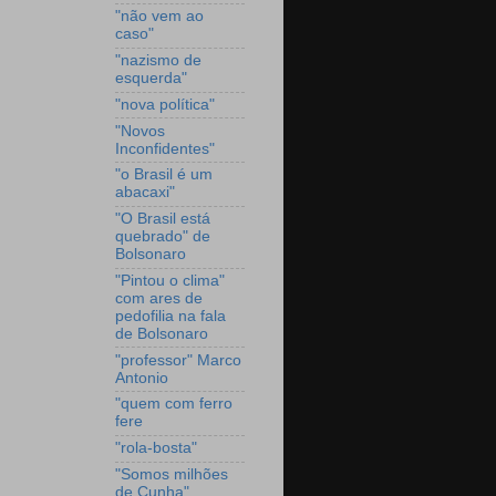
"não vem ao
caso"
"nazismo de
esquerda"
"nova política"
"Novos
Inconfidentes"
"o Brasil é um
abacaxi"
"O Brasil está
quebrado" de
Bolsonaro
"Pintou o clima"
com ares de
pedofilia na fala
de Bolsonaro
"professor" Marco
Antonio
"quem com ferro
fere
"rola-bosta"
"Somos milhões
de Cunha"