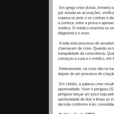
Em grego crise (krisis, krínein) 
juiz estuda as acusações, verifi
sopesa os prós e os contras e dei
a certeza, entre a prova e apen
médica. O médico examina os sin
diagnóstico é esse.
A todo este processo de amadure
chamavam de crise. Quando se to
tranquilidade da consciência. Qua
começou a cura e o médico, em bre
Efetivamente, na crise não se tra
depois de um processo de criação
Em chinês, a palavra crise result
oportunidade. Viver é perigoso 
perigoso lançar um juízo seja pelo
oportunidade de tirar a limpo as
decisão conforme à lei, consolida