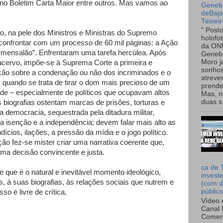
no Boletim Carta Maior entre outros. Mas vamos ao
Genebr
deBaj
Teixeir
" Post
 na pele dos Ministros e Ministras do Supremo
holofo
 confrontar com um processo de 60 mil páginas: a Ação
da ON
mensalão”. Enfrentaram uma tarefa hercúlea. Após
Genebr
Moro 
acervo, impõe-se à Suprema Corte a primeira e
sonhos
cção sobre a condenação ou não dos incriminados e o
atreve
 quando se trata de tirar o dom mais precioso de um
prende
dade – especialmente de políticos que ocupavam altos
Mas, n
duas s.
biografias ostentam marcas de prisões, torturas e
a democracia, sequestrada pela ditadura militar,
 isenção e a independência; devem falar mais alto as
ícios, ilações, a pressão da mídia e o jogo político.
ão fez-se mister criar uma narrativa coerente que,
ma decisão convincente e justa.
ca de 
e que é o natural e inevitável momento ideológico,
invest
, à suas biografias, às relações sociais que nutrem e
(com d
públic
sso é livre de crítica.
Vídeo 
Canal 
Comen