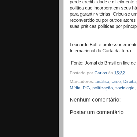
perde credibilidade e dificilment
política que incorpora em seus há
para garantir vitórias. Criou-se 
reconvertido ou por outros atores
suas práticas políticas por princ
Leonardo Boff é professor emér
Internacional da Carta da Terra
Fonte: Jornal do Brasil on line d
Postado por
Carlos
às
15:32
Marcadores:
análise
,
crise
,
Direita
Mídia
,
PiG
,
politização
,
sociologia
,
Nenhum comentário:
Postar um comentário