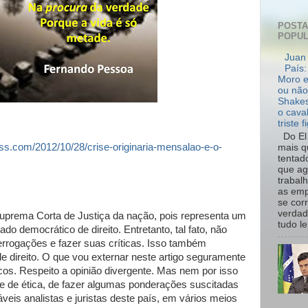
POST
POPU
Juan 
País:
Moro e
ou não
Shakes
o cava
triste f
Do El 
ess.com/2012/10/28/crise-originaria-mensalao-e-o-
mais q
tentad
que ag
trabal
as emp
se cor
verdad
Suprema Corta de Justiça da nação, pois representa um
tudo le.
 democrático de direito. Entretanto, tal fato, não
errogações e fazer suas críticas. Isso também
e direito. O que vou externar neste artigo seguramente
cos. Respeito a opinião divergente. Mas nem por isso
a e de ética, de fazer algumas ponderações suscitadas
eis analistas e juristas deste país, em vários meios