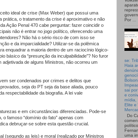
Volks
aparat
repres
ito ideal de crise (Max Weber) que possui uma
governo
a prática, o tratamento da crise é aproximativo e não
Por ...
da Ação Penal 470 cabe perguntar: fazer coincidir o
pais não é entrar no jogo político, oferecendo uma
tendores? Não há o sério risco de com isso se
nção e da imparcialidade? Utilizar-se da polêmica
para enquadrar a maioria dentro de um raciocínio lógico-
pio básico da “presunção da inculpabilidade”? No furor
se: Tri
 adjetivada de alguns Ministros, não ocorreu um
Haia a
denúnc
genocí
Bolson
vem ser condenados por crimes e delitos que
Impea
provados, seja do PT seja da base aliada, pouco
sai por
a respectabilidade da biografia. A lei vale
e coni
mídia, 
Elite e
Merca
aturezas e em circunstâncias diferenciadas. Pode-se
Do Ca
, o famoso “domínio do fato” apenas com
coment
dica debruçar-se sobre esta questão crucial.
polític
Fernan
uma im
l (segundo as leis) e moral (realizado por Ministros