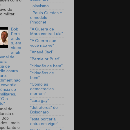
wagen com o
o
. olavismo
sivo do
. Paulo Guedes e
 militar.
o modelo
Pinochet
"A Guerra de
Bob
Moro contra Lula"
Fern
ande
"A Guerra que
s, em
você não vê"
vídeo
"Anauê Jaci"
análi
bunal de
"Bernie or Bust!"
valia
"cidadão de bem"
ia de
dio contra
"cidadãos de
aro.
bem"
chment não
"Como as
 covardia...
democracias
vência de
morrem"
militares,
 "O o
"cura gay"
do"
"detratores" de
nal do
Bolsonaro
arista e
o Bob
"esta porcaria
des , mais
entra em vigor"
portante e