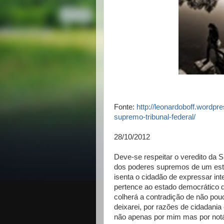
Fonte:
http://leonardoboff.wordpr
supremo-tribunal-federal/
28/10/2012
Deve-se respeitar o veredito da 
dos poderes supremos de um estado
isenta o cidadão de expressar int
pertence ao estado democrático d
colherá a contradição de não pou
deixarei, por razões de cidadani
não apenas por mim mas por notáv