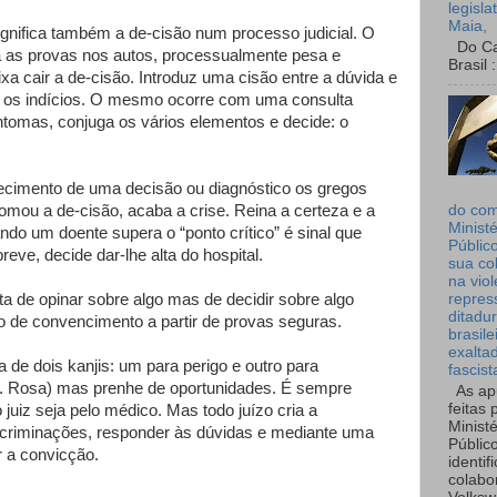
legisla
Maia,
significa também a de-cisão num processo judicial. O
Do Can
ca as provas nos autos, processualmente pesa e
Brasil :
xa cair a de-cisão. Introduz uma cisão entre a dúvida e
as os indícios. O mesmo ocorre com uma consulta
tomas, conjuga os vários elementos e decide: o
cimento de uma decisão ou diagnóstico os gregos
mou a de-cisão, acaba a crise. Reina a certeza e a
do co
Ministé
ndo um doente supera o “ponto crítico” é sinal que
Públic
ve, decide dar-lhe alta do hospital.
sua co
na viol
ta de opinar sobre algo mas de decidir sobre algo
repres
ditadur
 de convencimento a partir de provas seguras.
brasile
exalta
a de dois kanjis: um para perigo e outro para
fascist
(G. Rosa) mas prenhe de oportunidades. É sempre
As ap
feitas 
 juiz seja pelo médico. Mas todo juízo cria a
Ministé
 incriminações, responder às dúvidas e mediante uma
Públic
r a convicção.
identif
colabo