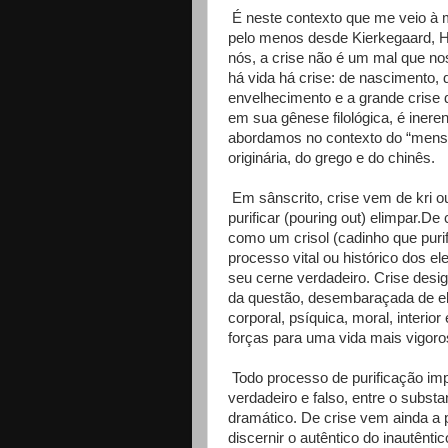
É neste contexto que me veio à m
pelo menos desde Kierkegaard, Hu
nós, a crise não é um mal que no
há vida há crise: de nascimento,
envelhecimento e a grande crise 
em sua gênese filológica, é ineren
abordamos no contexto do “mensa
originária, do grego e do chinês.
Em sânscrito, crise vem de kri ou 
purificar (pouring out) elimpar.De 
como um crisol (cadinho que purif
processo vital ou histó­rico dos 
seu cerne verdadeiro. Crise desig
da questão, desembaraçada de ele
corporal, psíquica, moral, interior
forças para uma vida mais vigoro
Todo processo de purificação imp
verdadeiro e falso, entre o substa
dramático. De crise vem ainda a p
discernir o autêntico do inautêntic