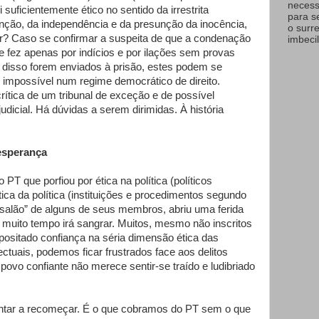
necess
 suficientemente ético no sentido da irrestrita
para s
enção, da independência e da presunção da inocência,
o surr
nar? Caso se confirmar a suspeita de que a condenação
imbecil
 fez apenas por indícios e por ilações sem provas
a disso forem enviados à prisão, estes podem se
”, impossível num regime democrático de direito.
rítica de um tribunal de exceção e de possível
udicial. Há dúvidas a serem dirimidas. À história
esperança
PT que porfiou por ética na política (políticos
ica da política (instituições e procedimentos segundo
nsalão” de alguns de seus membros, abriu uma ferida
 muito tempo irá sangrar. Muitos, mesmo não inscritos
ositado confiança na séria dimensão ética das
lectuais, podemos ficar frustrados face aos delitos
ovo confiante não merece sentir-se traído e ludibriado
tar a recomeçar. É o que cobramos do PT sem o que