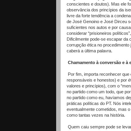
conscientes e doutos). Mas ele foi
observância dos princípios da is
livre da forte tendência a conde
de José Genoino e José Dirceu se
suficientes nos autos e por caus
considerar “prisioneiros políticos
Dificilmente pode-se escapar da c
corrupção ética no procedimento j
caberá a última palavra.
Chamamento à conversão e à 
Por fim, importa reconhecer que o 
responsáveis e honestos) e por ét
valores e princípios), com o “me
no partido como um todo, que por
no partido como eu, havíamos dep
práticas políticas do PT. Nós inte
eventualmente cometidos, mas o p
como tantas vezes na história.
Quem caiu sempre pode se levan