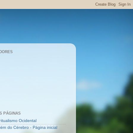
DORES
S PÁGINAS
ritualismo Ocidental
lém do Cérebro - Página inicial