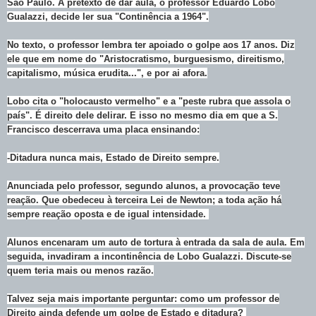
São Paulo. A pretexto de dar aula, o professor Eduardo Lobo
Gualazzi, decide ler sua "Continência a 1964".
No texto, o professor lembra ter apoiado o golpe aos 17 anos. Diz
ele que em nome do "Aristocratismo, burguesismo, direitismo,
capitalismo, música erudita...", e por ai afora.
Lobo cita o "holocausto vermelho" e a "peste rubra que assola o
país". É direito dele delirar. E isso no mesmo dia em que a S.
Francisco descerrava uma placa ensinando:
-Ditadura nunca mais, Estado de Direito sempre.
Anunciada pelo professor, segundo alunos, a provocação teve
reação. Que obedeceu à terceira Lei de Newton; a toda ação há
sempre reação oposta e de igual intensidade.
Alunos encenaram um auto de tortura à entrada da sala de aula. Em
seguida, invadiram a incontinência de Lobo Gualazzi. Discute-se
quem teria mais ou menos razão.
Talvez seja mais importante perguntar: como um professor de
Direito ainda defende um golpe de Estado e ditadura?