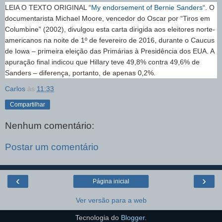
LEIA O TEXTO ORIGINAL “
My endorsement of Bernie Sanders
“. O
documentarista Michael Moore, vencedor do Oscar por “Tiros em
Columbine” (2002), divulgou esta carta dirigida aos eleitores norte-
americanos na noite de 1º de fevereiro de 2016, durante o Caucus
de Iowa – primeira eleição das Primárias à Presidência dos EUA. A
apuração final indicou que Hillary teve 49,8% contra 49,6% de
Sanders – diferença, portanto, de apenas 0,2%.
Carlos
às
11:33
Compartilhar
Nenhum comentário:
Postar um comentário
‹
›
Página inicial
Ver versão para a web
Tecnologia do
Blogger
.