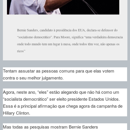
Bernie Sanders, candidato à presidência dos EUA, declara-se defensor do
“socialismo democrático”. Para Moore, significa “uma verdadeira democracia
onde todo mundo tem um lugar à mesa, onde todos têm voz, não apenas os
ricos”
Tentam assustar as pessoas comuns para que elas votem
contra o seu melhor julgamento.
Agora, neste ano, “eles” estão alegando que não há como um
“socialista democrático” ser eleito presidente Estados Unidos.
Essa é a principal afirmação que chega agora da campanha de
Hillary Clinton.
Mas todas as pesquisas mostram Bernie Sanders