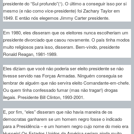
presidente do “Sul profundo”(¹). O último a conseguir isso por si
mesmo (e não como vice-presidente) foi Zachary Taylor em
1849. E então nós elegemos Jimmy Carter presidente.
Em 1980, eles disseram que os eleitores nunca escolheriam um
presidente divorciado que casou novamente. O país tinha modos
muito religiosos para isso, disseram. Bem-vindo, presidente
Ronald Reagan, 1981-1989.
Eles diziam que você não poderia ser eleito presidente se não
tivesse servido nas Forças Armadas. Ninguém conseguia se
lembrar de alguém que não servira eleito Comandante-em-chefe.
Ou quem tinha confessado fumar (mas não tragar!) drogas
ilegais. Presidente Bill Clinton, 1993-2001.
E, por fim, “eles” disseram que não havia maneira de os
democratas ganharem se um homem negro fosse o indicado
para a Presidência – e um homem negro cujo nome do meio era
Hussein! Os Estados Unidos da América seriam ainda muito