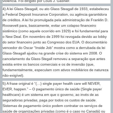
violência. Foi dirigido por Louis J. Gasnier.
4) A lei Glass-Steagall, ou ato Glass Steagall de 1933, estabeleceu
a Federal Deposit Insurance Corporation, ou agência garantidora
de créditos. A lei foi promulgada pela administração de Franklin D.
Roosevelt para, basicamente, evitar um colapso financeiro
sistêmico (como aquele ocorrido em 1929) e foi fundamental para
o New Deal. Em novembro de 1999 foi revogada devido ao lobby
do setor financeiro junto ao Congresso dos EUA. O documentário
vencedor do Oscar “Inside Job” mostra como a derrubada da lei
Glass-Steagall ajudou na grande crise do sistema em 2008. O
cancelamento da Glass-Stegall removeu a separação que antes
existia entre os bancos comerciais e os de inversão (que,
fundamentalmente, especulam com ativos mobiliários de natureza
não-exigível).
5) A frase original é “(…) single payer health care will NEVER,
EVER, happen.” – O pagamento único de saúde (Single payer
healthcare) é um sistema em que o governo, ao invés de as
seguradoras privadas, paga por todos os custos de saúde.
Sistemas de pagamento único podem contratar os serviços de
saúde de organizações privadas (como é o caso no Canadá) ou