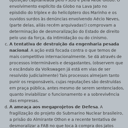
oposição capitaneada pelo PSDB e pela Rede Globo. O
envolvimento explícito da Globo na Lava Jato no
episódio do tríplex e do helicóptero dos Marinho e os
ouvidos surdos às denúncias envolvendo Aécio Neves,
(parte delas, aliás recém arquivadas!) comprovam a
determinação de desmoralização do Estado de direito
pelo uso da força, da intimidação ou do cinismo.
A tentativa de destruição da engenharia pesada
nacional
. A ação está focada contra o que temos de
mais competitivo internacionalmente. Se dá através de
processos intermináveis e desgastantes, (observem que
o escândalo da Volkswagen já está em vias de ser
resolvido judicialmente) Tais processos almejam tanto
punir os responsáveis, cujas reputações são destruídas
em praça pública, antes mesmo de serem sentenciados,
quanto inviabilizar o funcionamento e a sobrevivência
das empresas.
A ameaça aos megaprojetos de Defesa
. A
fragilização do projeto do Submarino Nuclear brasileiro,
a prisão do Almirante Othon e a recente tentativa de
desmoralizar a FAB no que toca à compra dos jatos