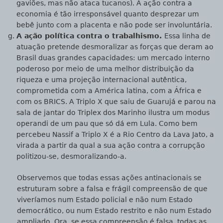
gaviões, mas não ataca tucanos). A ação contra a
economia é tão irresponsável quanto desprezar um
bebê junto com a placenta e não pode ser involuntária.
A ação política contra o trabalhismo.
Essa linha de
atuação pretende desmoralizar as forças que deram ao
Brasil duas grandes capacidades: um mercado interno
poderoso por meio de uma melhor distribuição da
riqueza e uma projeção internacional autêntica,
comprometida com a América latina, com a África e
com os BRICS. A Triplo X que saiu de Guarujá e parou na
sala de jantar do Triplex dos Marinho ilustra um modus
operandi de um pau que só dá em Lula. Como bem
percebeu Nassif a Triplo X é a Rio Centro da Lava Jato, a
virada a partir da qual a sua ação contra a corrupção
politizou-se, desmoralizando-a.
Observemos que todas essas ações antinacionais se
estruturam sobre a falsa e frágil compreensão de que
viveríamos num Estado policial e não num Estado
democrático, ou num Estado restrito e não num Estado
ampliado. Ora, se essa compreensão é falsa, todas as