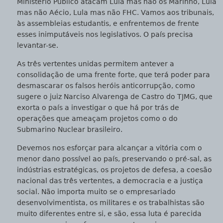
Ministério Público atacam Lula mas não os Marinho, Lula
mas não Aécio, Lula mas não FHC. Vamos aos tribunais,
às assembleias estudantis, e enfrentemos de frente
esses inimputáveis nos legislativos. O país precisa
levantar-se.
As três vertentes unidas permitem antever a
consolidação de uma frente forte, que terá poder para
desmascarar os falsos heróis anticorrupção, como
sugere o juiz Narciso Alvarenga de Castro do TJMG, que
exorta o país a investigar o que há por trás de
operações que ameaçam projetos como o do
Submarino Nuclear brasileiro.
Devemos nos esforçar para alcançar a vitória com o
menor dano possível ao país, preservando o pré-sal, as
indústrias estratégicas, os projetos de defesa, a coesão
nacional das três vertentes, a democracia e a justiça
social. Não importa muito se o empresariado
desenvolvimentista, os militares e os trabalhistas são
muito diferentes entre si, e são, essa luta é parecida