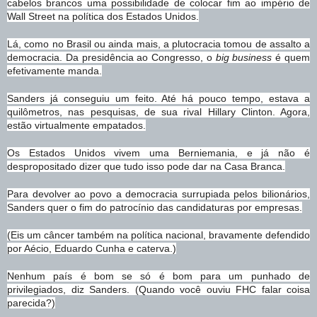
cabelos brancos uma possibilidade de colocar fim ao império de
Wall Street na política dos Estados Unidos.
Lá, como no Brasil ou ainda mais, a plutocracia tomou de assalto a
democracia. Da presidência ao Congresso, o
big business
é quem
efetivamente manda.
Sanders já conseguiu um feito. Até há pouco tempo, estava a
quilômetros, nas pesquisas, de sua rival Hillary Clinton. Agora,
estão virtualmente empatados.
Os Estados Unidos vivem uma Berniemania, e já não é
despropositado dizer que tudo isso pode dar na Casa Branca.
Para devolver ao povo a democracia surrupiada pelos bilionários,
Sanders quer o fim do patrocínio das candidaturas por empresas.
(Eis um câncer também na política nacional, bravamente defendido
por Aécio, Eduardo Cunha e caterva.)
Nenhum país é bom se só é bom para um punhado de
privilegiados, diz Sanders. (Quando você ouviu FHC falar coisa
parecida?)