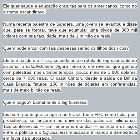
Ele quer saúde e educação gratuitas para os americanos, como no
sistema escandinavo.
Numa recente palestra de Sanders, uma jovem se levantou e disse
que, para se formar, teve que acumular uma dívida de 300 mil
dólares com sua faculdade, mais de 1 milhão de reais.
Quem pode arcar com tais despesas senão os filhos dos ricos?
Ele tem batido em Hillary colando nela o rótulo de representante do
sistema, o
establishment
. Agora mesmo, ele revelou que ganhou
com palestras, nos últimos tempos, pouco mais de 1 800 dólares,
cerca de 7 000 reais. O casal Clinton, desde a saída de Bill da
Casa Branca, faturou 150 milhões de dólares em conferências,
mais de meio bilhão de reais.
Quem pagou? Exatamente o
big business
.
Eis outro ponto que se aplica ao Brasil. Tanto FHC como Lula, pós-
presidência, se lançaram ao universo das palestras milionárias.
Tais conferências — um fenômeno mundial — estreitam os laços
entre a política e o
big business
e acabam minando a democracia
em favor da plutocracia.