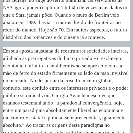
nos Gulags, no auge do terror stalinista. Os servidores da
NSA agora podem capturar 1 bilhão de vezes mais dados do
que o Stasi jamais pôde. Quando o muro de Berlim veio
abaixo em 1989, havia 15 muros dividindo fronteiras ao
redor do mundo. Hoje são 70. Em muitos aspectos, o futuro
distópico dos romances e do cinema já acontece.
Em sua aposta faustiana de reestruturar sociedades inteiras,
alinhada às prerrogativas do lucro privado e crescimento
econômico infinito, o neoliberalismo sempre colocou a a
mão de ferro do estado firmemente ao lado da mão invisível
do mercado. No despertar da crise financeira global,
contudo, este conluio entre os interesses privados e o poder
público se radicalizou. Giorgio Agamben escreve que
estamos testemunhando “a paradoxal convergência, hoje,
entre um paradigma absolutamente liberal na economia e
um controle estatal e policial sem precedentes, igualmente
absoluto.” Ao traçar as origens deste paradigma no
surgimento da polícia e a obsessão burguesa em relação à