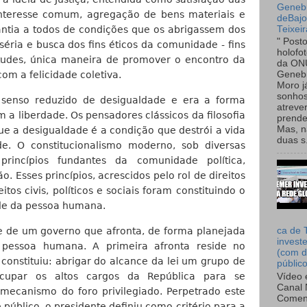
Genebr
nteresse comum, agregação de bens materiais e
deBaj
Teixeir
rantia a todos de condições que os abrigassem dos
" Post
éria e busca dos fins éticos da comunidade - fins
holofo
rtudes, única maneira de promover o encontro da
da ON
com a felicidade coletiva.
Genebr
Moro 
sonhos
 senso reduzido de desigualdade e era a forma
atreve
 a liberdade. Os pensadores clássicos da filosofia
prende
Mas, n
e a desigualdade é a condição que destrói a vida
duas s.
ade. O constitucionalismo moderno, sob diversas
princípios fundantes da comunidade política,
o. Esses princípios, acrescidos pelo rol de direitos
tos civis, políticos e sociais foram constituindo o
de da pessoa humana.
te de um governo que afronta, de forma planejada
ca de 
invest
 pessoa humana. A primeira afronta reside no
(com d
constituiu: abrigar do alcance da lei um grupo de
públic
ocupar os altos cargos da República para se
Vídeo 
Canal 
mecanismo do foro privilegiado. Perpetrado este
Comen
e público, o presidente definiu como critério para a