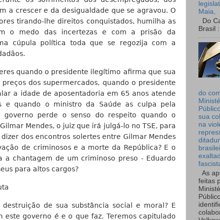
legisla
am a crescer e da desigualdade que se agravou. O
Maia,
Do Can
res tirando-lhe direitos conquistados, humilha as
Brasil :
om o medo das incertezas e com a prisão da
ma cúpula política toda que se regozija com a
dadãos.
res quando o presidente ilegítimo afirma que sua
 os preços dos supermercados, quando o presidente
lar a idade de aposentadoria em 65 anos atende
do co
Ministé
 e quando o ministro da Saúde as culpa pela
Públic
e governo perde o senso do respeito quando o
sua co
na viol
ilmar Mendes, o juiz que irá julgá-lo no TSE, para
repres
 dizer dos encontros solertes entre Gilmar Mendes
ditadur
lvação de criminosos e a morte da República? E o
brasile
exalta
ta a chantagem de um criminoso preso - Eduardo
fascist
eus para altos cargos?
As ap
feitas 
uta
Ministé
Públic
identif
 destruição de sua substância social e moral? E
colabo
este governo é e o que faz. Teremos capitulado