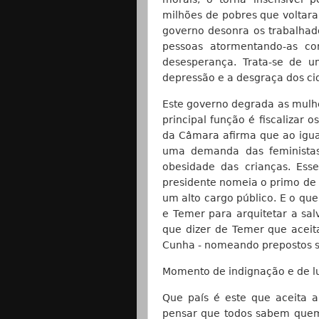
milhões de pobres que voltar
governo desonra os trabalhado
pessoas atormentando-as c
desesperança. Trata-se de u
depressão e a desgraça dos ci
Este governo degrada as mulhe
principal função é fiscalizar
da Câmara afirma que ao igua
uma demanda das feministas
obesidade das crianças. Ess
presidente nomeia o primo de G
um alto cargo público. E o que
e Temer para arquitetar a sa
que dizer de Temer que acei
Cunha - nomeando prepostos s
Momento de indignação e de l
Que país é este que aceita a
pensar que todos sabem quem 