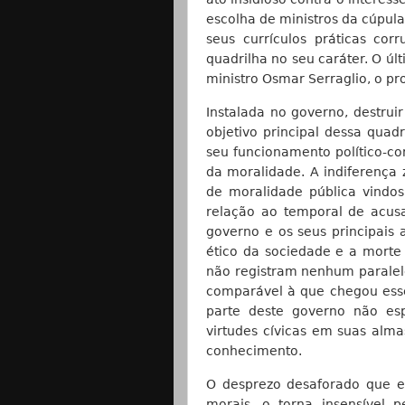
escolha de ministros da cúpu
seus currículos práticas cor
quadrilha no seu caráter. O úl
ministro Osmar Serraglio, o pr
Instalada no governo, destruir
objetivo principal dessa quad
seu funcionamento político-con
da moralidade. A indiferença
de moralidade pública vindos
relação ao temporal de acusa
governo e os seus principais
ético da sociedade e a morte 
não registram nenhum paralel
comparável à que chegou esse
parte deste governo não es
virtudes cívicas em suas al
conhecimento.
O desprezo desaforado que es
morais, o torna insensível 