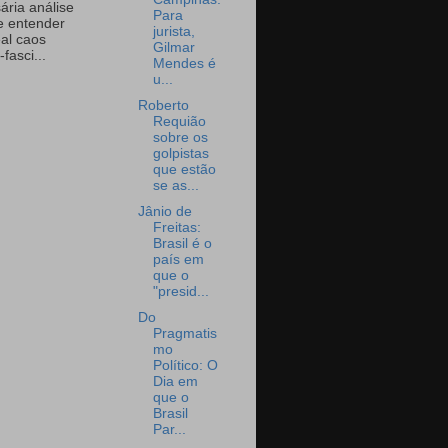
ária análise
Para
e entender
jurista,
eal caos
Gilmar
-fasci...
Mendes é
u...
Roberto
Requião
sobre os
golpistas
que estão
se as...
Jânio de
Freitas:
Brasil é o
país em
que o
"presid...
Do
Pragmatis
mo
Político: O
Dia em
que o
Brasil
Par...