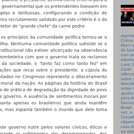
la governamental que os pretendentes tivessem em
ruptas e delituosas, configurando a condição de
timo recrutamento validado por este critério é o do
otetor do "grande chefe" da carne podre.
report
 os princípios da comunidade política tornou-se o
Critica
rilha. Nenhuma comunidade política subsiste se o
Moro t
de faz
stitucional não estiver alicerçado na observância
com a
 zombeteira com que o governo trata os reclamos
inform
 da sociedade, o "tanto faz como tanto fez" em
Lava J
Zanin. 
ções que recai sobre o presidente, a cúpula do
silênc
 aliados no Congresso representa o dilaceramento
sobre 
moral da nação. As páginas da história do Brasil
derret
antes 
o de prática de degradação da dignidade do povo
ajudou
 governo. A ausência de sentimentos morais por
para de
Democ
panta apenas os brasileiros que ainda mantêm
Brasil
mas, mas espanta também o mundo que dele toma
vez, a
Consti
vilipe
caso d
te governo nutre pelos valores cívicos, éticos e
na me
perante os sofrimentos dos desempregados, dos