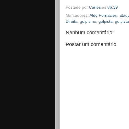
Postado por
Carlos
às
06:39
Marcadores:
Aldo Fornazieri
,
ataq
Direita
,
golpismo
,
golpista
,
golpist
Nenhum comentário:
Postar um comentário