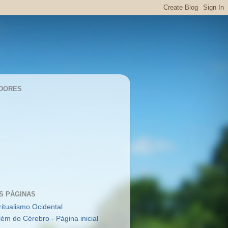
DORES
S PÁGINAS
ritualismo Ocidental
lém do Cérebro - Página inicial