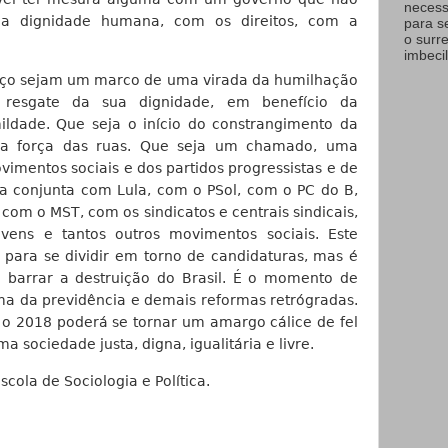
necess
 dignidade humana, com os direitos, com a
para s
o surr
imbecil
rço sejam um marco de uma virada da humilhação
 resgate da sua dignidade, em benefício da
ldade. Que seja o início do constrangimento da
ela força das ruas. Que seja um chamado, uma
imentos sociais e dos partidos progressistas e de
 conjunta com Lula, com o PSol, com o PC do B,
om o MST, com os sindicatos e centrais sindicais,
vens e tantos outros movimentos sociais. Este
ra se dividir em torno de candidaturas, mas é
barrar a destruição do Brasil. É o momento de
ma da previdência e demais reformas retrógradas.
 o 2018 poderá se tornar um amargo cálice de fel
 sociedade justa, digna, igualitária e livre.
scola de Sociologia e Política.