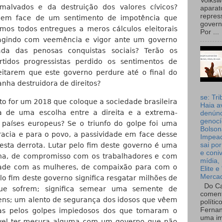
Volks
 malvados e da destruição dos valores cívicos?
aparat
repres
 em face de um sentimento de impotência que
governo
emos todos entregues a meros cálculos eleitorais
Por ...
agindo com veemência e vigor ante um governo
ada das penosas conquistas sociais? Terão os
tidos progressistas perdido os sentimentos de
itarem que este governo perdure até o final do
nha destruidora de direitos?
se: Tri
to for um 2018 que coloque a sociedade brasileira
Haia a
a de uma escolha entre a direita e a extrema-
denúnc
genocí
 países europeus? Se o triunfo do golpe foi uma
Bolson
racia e para o povo, a passividade em face desse
Impea
esta derrota. Lutar pelo fim deste governo é uma
sai por
e coni
a, de compromisso com os trabalhadores e com
mídia, 
edade com as mulheres, de compaixão para com o
Elite e
Merca
lo fim deste governo significa resgatar milhões de
Do Ca
que sofrem; significa semear uma semente de
coment
ens; um alento de segurança dos idosos que vêem
polític
Fernan
das pelos golpes impiedosos dos que tomaram o
uma im
sível ter mesura alguma com um governo que não