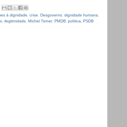
ues à dignidade
,
crise
,
Desgoverno
,
dignidade humana
,
as
,
ilegtimidade
,
Michel Temer
,
PMDB
,
política
,
PSDB