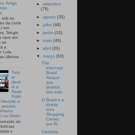
a. Artigo
►
setembro
onas
(79)
a
►
agosto
(35)
o sob os
tes da corte
►
julho
(48)
U em
►
junho
(33)
a, Sérgio
já nem em
►
maio
(45)
 se
rá a
►
abril
(25)
r Lula.
▼
março
(59)
as últimas
..
The
Intercept
Tem
Brasil:
er
Ataque
destr
aos
ói a
direitos
Rede
dos trab...
Públi
O Brasil e a
Televisão e
direita
e pesado
loira
inheiro
Shopping
o) na Globo
Center,
extraído do
por Ri...
Notícias
tada s
Cientista