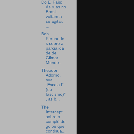
Do El País:
As ruas no
Brasil
voltam a
se agitar,
...
Bob
Fernande
s sobre a
parcialida
de de
Gilmar
Mende...
Theodor
Adorno,
sua
"Escala F
(de
fascismo)"
, as b...
The
Intercept
sobre o
complô do
golpe que
continua...