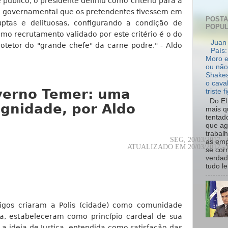
e público, o presidente definiu como critério para a
la governamental que os pretendentes tivessem em
POST
ruptas e delituosas, configurando a condição de
POPU
timo recrutamento validado por este critério é o do
Juan 
rotetor do "grande chefe" da carne podre." - Aldo
País:
Moro e
ou não
Shakes
o cava
verno Temer: uma
triste f
Do El 
gnidade, por Aldo
mais q
tentad
que ag
trabal
SEG, 20/03/2017 - 
as emp
ATUALIZADO EM 20/03/2017 - 
se cor
verdad
tudo le.
igos criaram a
Polis (cidade) como comunidade
ela, estabeleceram como princípio cardeal de sua
a ideia de Justiça, entendida como satisfação das