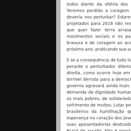
todos diante da vitória dos
Teremos perdido a coragem
deveria nos perturbar? Estar
projetados para 2018 não re
que quer fazer terra arras
movimentos sociais e os par
bravura e de coragem ao ace
próximo ano, praticando sua sa
E se a consequência de tudo is
perante o perturbador dilem
direita, como ocorre hoje em
terrível derrota para a democ
governo agravará ainda mais 
demanda de dignidade human
os mais pobres, de solidari
sofrimento de muitos. Lutar pe
brasileiros da humilhação 
esperança no coração dos jov
suas aposentadorias destruí
Brasil de assalto. Não é pos