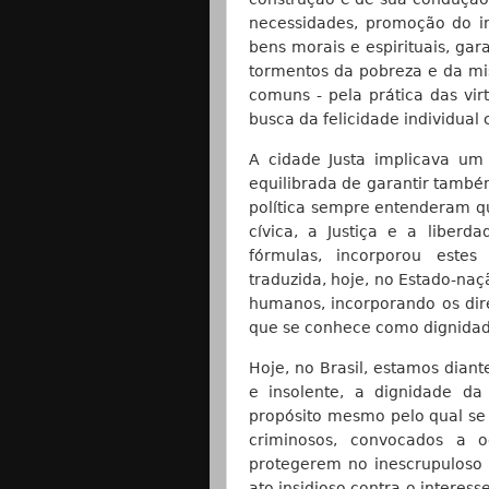
necessidades, promoção do i
bens morais e espirituais, ga
tormentos da pobreza e da mis
comuns - pela prática das vi
busca da felicidade individual 
A cidade Justa implicava um
equilibrada de garantir também
política sempre entenderam qu
cívica, a Justiça e a liberd
fórmulas, incorporou estes 
traduzida, hoje, no Estado-naçã
humanos, incorporando os direi
que se conhece como dignida
Hoje, no Brasil, estamos dian
e insolente, a dignidade da
propósito mesmo pelo qual se 
criminosos, convocados a 
protegerem no inescrupuloso 
ato insidioso contra o interess