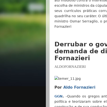
ato insidioso contra o interess
escolha de ministros da cúpu
seus currículos práticas cor
quadrilha no seu caráter. O úl
ministro Osmar Serraglio, o p
Fornazieri
Derrubar o go
demanda de di
Fornazieri
ALDOFORNAZIERI
Por
Aldo Fornazieri
GGN
.
-Quando os gregos ant
política e teorizaram sobre 
construção e de sua condução 